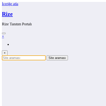
İçeriğe atla
Rize
Rize Tanıtım Portalı
×
×