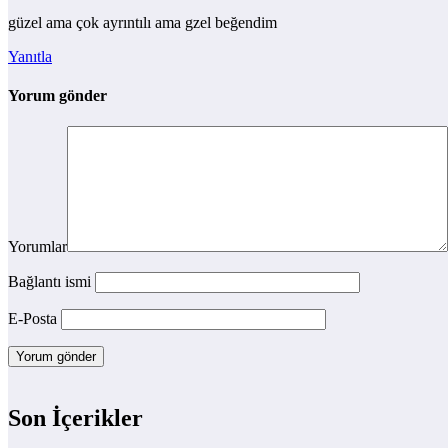
güzel ama çok ayrıntılı ama gzel beğendim
Yanıtla
Yorum gönder
Yorumlar
Bağlantı ismi
E-Posta
Son İçerikler