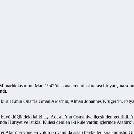
Mimarlık tasarımı. Mart 1942’de sona eren uluslararası bir yarışma son
ndı.
ci kurul Emin Onat’la Gman Arda’nın, Alman Johannes Kruger’in, italyan
m büyüklüğündeki lahid taşı Ada-na’mn Osmaniye ilçesinden getirildi. An
 Hüriyet ve istiklal Kulesi denilen iki kule vardır, içlerinde Atatürk’ün b
Zafer Alanı’na yönelen yolun iki yanında aslan heykelleri sıralanmıştır. G