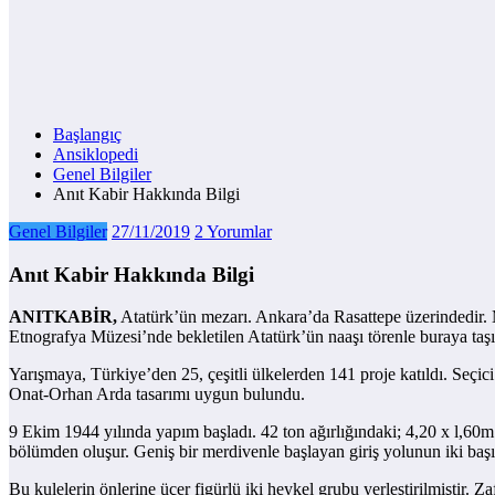
Başlangıç
Ansiklopedi
Genel Bilgiler
Anıt Kabir Hakkında Bilgi
Genel Bilgiler
27/11/2019
2 Yorumlar
Anıt Kabir Hakkında Bilgi
ANITKABİR,
Atatürk’ün mezarı. Ankara’da Rasattepe üzerindedir. 
Etnografya Müzesi’nde bekletilen Atatürk’ün naaşı törenle buraya taşı
Yarışmaya, Türkiye’den 25, çeşitli ülkelerden 141 proje katıldı. Seçi
Onat-Orhan Arda tasarımı uygun bulundu.
9 Ekim 1944 yılında yapım başladı. 42 ton ağırlığındaki; 4,20 x l,60
bölümden oluşur. Geniş bir merdivenle başlayan giriş yolunun iki başında
Bu kulelerin önlerine üçer figürlü iki heykel grubu yerleştirilmiştir. 