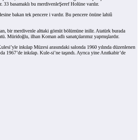
. 33 basamaklı bu merdivenleŞeref Holüne varılır.
lesine bakan tek pencere i vardır. Bu pencere önüne lahiû
dan, bir merdivenle alttaki gömüt bölümüne inilir. Atatürk burada
htü. Müridoğlu, ilhan Koman adlı sanatçılarımız yapmışlardır.
i Kulesi’yle inkılap Müzesi arasındaki salonda 1960 yılında düzenlenen
 da 1967’de inkılap. Kule-si’ne taşındı. Ayrıca yine Anıtkabir’de