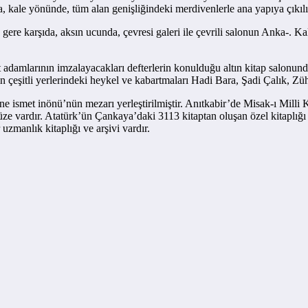
kale yönünde, tüm alan genişliğindeki merdivenlerle ana yapıya çıkılır
ere karşıda, aksın ucunda, çevresi galeri ile çevrili salonun Anka-. Ka
t adamlarının imzalayacakları defterlerin konulduğu altın kitap salonun
in çeşitli yerlerindeki heykel ve kabartmaları Hadi Bara, Şadi Çalık, Zü
çine ismet inönü’nün mezarı yerleştirilmiştir. Anıtkabir’de Misak-ı Mill
 müze vardır. Atatürk’ün Çankaya’daki 3113 kitaptan oluşan özel kitaplığı
 uzmanlık kitaplığı ve arşivi vardır.