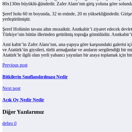
80x130m büyüklü-ğündedir. Zafer Alam’nm giriş yoluna göre solunda, 
Şeref holu 60 m boyunda, 32 m eninde, 20 m yüksekliğindedir. Girişe g
yerleştirilmiştir.
Şeref Holünün tavanı altın mozaiktir. Anıtkabir’i ziyaret edecek devle
Türkiye’nin bütün illerinden getirilmiş toprağa gömülüdür. Anıtkabir’
Anıt kabir’in Zafer Alanı’nın, ana-yapıya göre karşısındaki galerisi i
ve Atatürk’ün giysileri, türlü armağanlar ve anıların sergilendiği bir
Atatürk’le ilgili olan yerli yabancı yayınları bir araya toplamak için bir
Previous post
Bitkilerin Sınıflandırılması Nedir
Next post
Açık Oy Nedir Nedir
Diğer Yazılarımız
debro
0