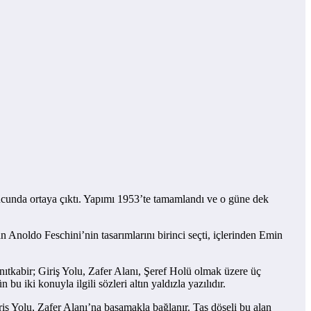
ucunda ortaya çıktı. Yapımı 1953’te tamamlandı ve o güne dek
 Anoldo Feschini’nin tasarımlarını birinci seçti, içlerinden Emin
ıtkabir; Giriş Yolu, Zafer Alanı, Şeref Holü olmak üzere üç
u iki konuyla ilgili sözleri altın yaldızla yazılıdır.
iriş Yolu, Zafer Alanı’na basamakla bağlanır. Taş döşeli bu alan