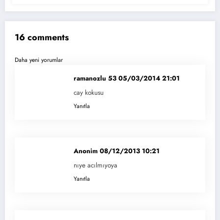
16 comments
Yorum
Daha yeni yorumlar
gezinmesi
ramanozlu 53
05/03/2014 21:01
cay kokusu
Yanıtla
Anonim
08/12/2013 10:21
nıye acılmıyoya
Yanıtla