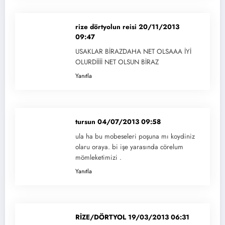
rize dörtyolun reisi
20/11/2013
09:47
USAKLAR BİRAZDAHA NET OLSAAA İYİ
OLURDİİİİ NET OLSUN BİRAZ
Yanıtla
tursun
04/07/2013 09:58
ula ha bu mobeseleri poşuna mı koydiniz
olaru oraya. bi işe yarasında cörelum
mömleketimizi .
Yanıtla
RİZE/DÖRTYOL
19/03/2013 06:31