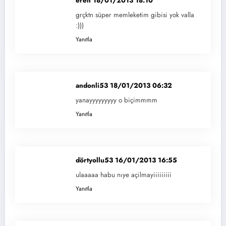
eren
18/01/2013 18:10
grçktn süper memleketim gibisi yok valla
:)))
Yanıtla
andonli53
18/01/2013 06:32
yanayyyyyyyyy o biçimmmm
Yanıtla
dörtyollu53
16/01/2013 16:55
ulaaaaa habu nıye açilmayiiiiiiiii
Yanıtla