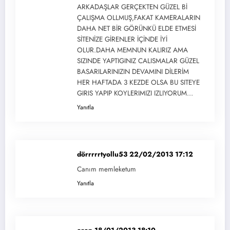
ARKADAŞLAR GERÇEKTEN GÜZEL Bİ
ÇALIŞMA OLLMUŞ,FAKAT KAMERALARIN
DAHA NET BİR GÖRÜNKÜ ELDE ETMESİ
SİTENİZE GİRENLER İÇİNDE İYİ
OLUR.DAHA MEMNUN KALIRIZ AMA
SIZINDE YAPTIGINIZ CALISMALAR GÜZEL
BASARILARINIZIN DEVAMINI DİLERİM
HER HAFTADA 3 KEZDE OLSA BU SITEYE
GIRIS YAPIP KOYLERIMIZI IZLIYORUM…
Yanıtla
dörrrrrtyollu53
22/02/2013 17:12
Canım memleketum
Yanıtla