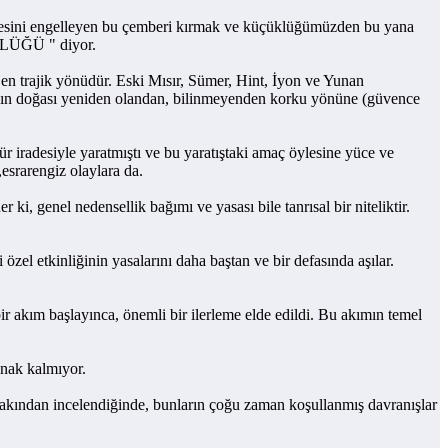
mesini engelleyen bu çemberi kırmak ve küçüklüğümüzden bu yana
ÖRLÜĞÜ " diyor.
en trajik yönüdür. Eski Mısır, Sümer, Hint, İyon ve Yunan
İnsanın doğası yeniden olandan, bilinmeyenden korku yönüne (güvence
radesiyle yaratmıştı ve bu yaratıştaki amaç öylesine yüce ve
esrarengiz olaylara da.
genel nedensellik bağımı ve yasası bile tanrısal bir niteliktir.
el etkinliğinin yasalarını daha baştan ve bir defasında aşılar.
 akım başlayınca, önemli bir ilerleme elde edildi. Bu akımın temel
nak kalmıyor.
akından incelendiğinde, bunların çoğu zaman koşullanmış davranışlar