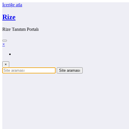
İçeriğe atla
Rize
Rize Tanıtım Portalı
×
×