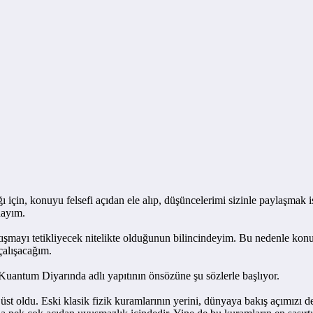
 için, konuyu felsefi açıdan ele alıp, düşüncelerimi sizinle paylaşma
dayım.
ı tetikliyecek nitelikte olduğunun bilincindeyim. Bu nedenle konuya
 çalışacağım.
ntum Diyarında adlı yapıtının önsözüne şu sözlerle başlıyor.
 oldu. Eski klasik fizik kuramlarının yerini, dünyaya bakış açımızı d