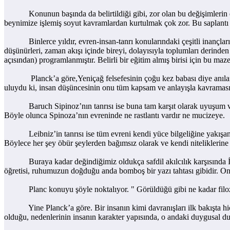
Konunun başında da belirtildiği gibi, zor olan bu değişimlerin dü
beynimize işlemiş soyut kavramlardan kurtulmak çok zor. Bu saplant
Binlerce yıldır, evren-insan-tanrı konularındaki çeşitli inançların,
düşünürleri, zaman akışı içinde bireyi, dolayısıyla toplumları derind
açısından) programlanmıştır. Belirli bir eğitim almış birisi için bu maz
Planck’a göre,Yeniçağ felsefesinin çoğu kez babası diye anılan Ren
uluydu ki, insan düşüncesinin onu tüm kapsam ve anlayışla kavraması 
Baruch Sipinoz’nın tanrısı ise buna tam karşıt olarak uyuşum ve düze
Böyle olunca Spinoza’nın evreninde ne rastlantı vardır ne mucizeye.
Leibniz’in tanrısı ise tüm evreni kendi yüce bilgeliğine yakışan bir 
Böylece her şey öbür şeylerden bağımsız olarak ve kendi niteliklerine 
Buraya kadar değindiğimiz oldukça safdil akılcılık karşısında İngil
öğretisi, ruhumuzun doğduğu anda bomboş bir yazı tahtası gibidir. Onu
Planc konuyu şöyle noktalıyor. " Görüldüğü gibi ne kadar filozof v
Yine Planck’a göre. Bir insanın kimi davranışları ilk bakışta hiç n
olduğu, nedenlerinin insanın karakter yapısında, o andaki duygusal du