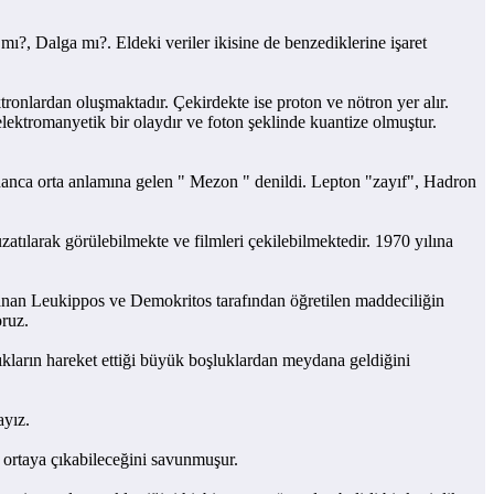
, Dalga mı?. Eldeki veriler ikisine de benzediklerine işaret
ardan oluşmaktadır. Çekirdekte ise proton ve nötron yer alır.
elektromanyetik bir olaydır ve foton şeklinde kuantize olmuştur.
nanca orta anlamına gelen " Mezon " denildi. Lepton "zayıf", Hadron
tılarak görülebilmekte ve filmleri çekilebilmektedir. 1970 yılına
nan Leukippos ve Demokritos tarafından öğretilen maddeciliğin
oruz.
arın hareket ettiği büyük boşluklardan meydana geldiğini
ayız.
ortaya çıkabileceğini savunmuşur.