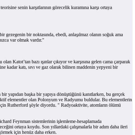
isine senin karşıtlarının görecelik kuramına karşı ortaya
bir gezegenin bir noktasında, ebedi, anlaşılmaz olanın soğuk ama
nızca var olmak vardır."
lan Katot’tan bazı ışınlar çıkıyor ve karşısına gelen cama çarparak
üne kadar katı, sıvı ve gaz olarak bilinen maddenin yepyeni bir
ir yapıdan başka bir yapıya dönüştüğünü kanıtlarken, bu gerçek
yoaktif elementler olan Polonyum ve Radyumu buldular. Bu elementlerin
için Rutherford şöyle diyordu. " Radyoaktivite, atomların ölümü
chard Feynman sistemlerinin işlemleme-hesaplamada
eğini ortaya koydu. Son yıllardaki çalışmalarla bir adım daha ileri
 görmek için henüz daha erken.