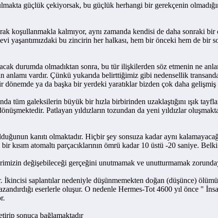
kta güçlük çekiyorsak, bu güçlük herhangi bir gerekçenin olmadığında
koşullanmakla kalmıyor, aynı zamanda kendisi de daha sonraki bir davr
vi yaşantımızdaki bu zincirin her halkası, hem bir önceki hem de bir son
durumda olmadıktan sonra, bu tür ilişkilerden söz etmenin ne anlamı ol
n anlamı vardır. Çünkü yukarıda belirttiğimiz gibi nedensellik transandan
dönemde ya da başka bir yerdeki yaratıklar bizden çok daha gelişmiş bi
m galeksilerin büyük bir hızla birbirinden uzaklaştığını ışık tayfları
za dönüşmektedir. Patlayan yıldızların tozundan da yeni yıldızlar oluşm
un kanıtı olmaktadır. Hiçbir şey sonsuza kadar aynı kalamayacağı gib
bir kısım atomaltı parçacıklarının ömrü kadar 10 üstü -20 saniye. Belk
mizin değişebileceği gerçeğini unutmamak ve unutturmamak zorunda
 İkincisi saplantılar nedeniyle düşünmemekten doğan (düşünce) ölümü
andırdığı eserlerle oluşur. O nedenle Hermes-Tot 4600 yıl önce " İnsanl
r.
irip sonuca bağlamaktadır