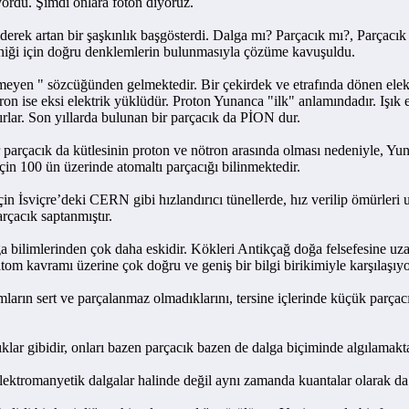
iyordu. Şimdi onlara foton diyoruz.
artan bir şaşkınlık başgösterdi. Dalga mı? Parçacık mı?, Parçacık mı?
aniği için doğru denklemlerin bulunmasıyla çözüme kavuşuldu.
" sözcüğünden gelmektedir. Bir çekirdek ve etrafında dönen elektronl
tron ise eksi elektrik yüklüdür. Proton Yunanca "ilk" anlamındadır. Işık 
ırlar. Son yıllarda bulunan bir parçacık da PİON dur.
parçacık da kütlesinin proton ve nötron arasında olması nedeniyle, Yu
çin 100 ün üzerinde atomaltı parçacığı bilinmektedir.
viçre’deki CERN gibi hızlandırıcı tünellerde, hız verilip ömürleri uza
rçacık saptanmıştır.
limlerinden çok daha eskidir. Kökleri Antikçağ doğa felsefesine uza
om kavramı üzerine çok doğru ve geniş bir bilgi birikimiyle karşılaşıy
rt ve parçalanmaz olmadıklarını, tersine içlerinde küçük parçacıkl
r gibidir, onları bazen parçacık bazen de dalga biçiminde algılamakt
tromanyetik dalgalar halinde değil aynı zamanda kuantalar olarak da 