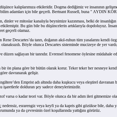
şünce kalıplarımıza etkileridir. Dogma dediğimiz ve insanının geliş
ı bilim adamları için bile geçerli. Bertnant Russell, buna " AYDIN K
 dinler ve mitoslar kanalıyla beynimize kazınması, belki de insanlığın 
en etkilemiştir. Bu gün bile bu düşüncelerin artıklarıyla dopdoluyuz. 
eret geçerli olamaz.
e Descartes’da tanrı, doğanın akıl-ruhun tüm yasalarını kendi özgür i
olanaksızdı. Böyle olunca Descartes sisteminde mucizeye de yer vardı,
n sağlayan bir tanrıdır. Evrensel fenomene öylesine müdahale eder ki, 
ön plana göre bir bütün olarak korur. Teker teker her nesneye kendi öz
göre davranarak gelişir.
tere’den Emprist adı altında daha kuşkucu veya eleştirel davranan bir
 işaretlerle dolduran şey sadece deneylerimizdir.
arsa o kadar teori var. Böyle olunca da bir adım ileri gitmemize ola
edensiz, esrarengiz veya keyfi ya da kapris gibi gözükse bile, daha y
rumunda ya da çevresinin özel koşullarında yattığını görürüz.