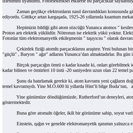
izlenimini uyandırdı. Fotoelektriksel etkilerle bu parçacıklar sayılabil
Zaman geçtikçe elektronların nasıl davrandıkları konusunda giderek 
ediyordu. Gittikçe artan kargaşada, 1925-26 yıllarında kuantum mek
Hepimizin bildiği gibi atom sözcüğü Yunanca atomos " kesilemeyen 
Proton artı elektrik yüklüdür. Nötronun ise elektrik yükü yoktur. Elek
Fotonlar tüm elektromanyetik etkileşmenin " taşıyıcısı " olarak davran
Çekirdek fiziği atomltı parçacıklarını araştırır. Yeni bulunan bir 
"güçlü" , Baryon " ağır" adlarını Yunanca’dan almaktadırlar. Bu gün i
Birçok parçacığın ömrü o kadar kısadır ki, onları görebilmek için İs
kadar bilinen ve ömürleri 10 üstü -20 saniyeden uzun olan 22 temel pa
Şunu da hatırlamak gerekir ki, atom kavramı yeni çağların doğa bi
temel kavramıydı. Yine M.Ö.600 lü yıllarda Hint’li bilge Buda’nın, at
Yine günümüze döndüğümüzde, Rutherford’un deneyleri, atomların se
göstermektedir.
Buna göre atomaltı öğeler, ikili bir görünüme sahip, soyut varlıkla
Einstein, ışığın ve genelde elektromanyetik ışınımın yalnızca elek