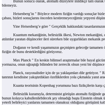
Bunun sonucu olarak, atomaltı düzeylere inildikçe tam olarak belirli
bilemeyiz.
Heisenberg’in " Böylece modern fiziğin vardığı sonuçlar bizleri g
çabası, bizleri sonuçlarını önceden kestiremeyeceğimiz yepyeni düşün
Yine Heisenberg’e göre " Gerçeklik hakkındaki tasarılarımızın, en 
Kuantum mekaniğinin, belirsizlik ilkesi, Newton mekaniğini, dolayı
atılımlar yaratan düşünceler ileri sürerken bile uygurlıkları mekanik pr
Doğanın ve kendi yaşamımızın geçmişten geleceğe tamamen önceden b
fiziğin de bunu desteklediğini görüyoruz.
Max Planck " En keskin bilimsel araştırmalar bile hayal gücümüzün y
yormazsa, onun uğraştığı bilimden bir zerrecik olsun yeni bir düşünc
Planck, rasyonalistler için de şu yaklaşımları dile getiriyor. " Ras
tanrının kendisine yakıştırdıkları özelliklerden yola çıkmakla yanıt ara
Kuanta teorisinin Kopenhag yorumuna bazı fizikçilerin karşı çıktığ
Belirsizlik kuramıyla, determinist görüşün atomaltı fiziğinde geçers
bunun kolayca kabullenilebilecek şey olmadığı başta Einstein olmak üze
yeterli belirleyici yanlarını tamamen olanaksız olduğunu görüşünü ka