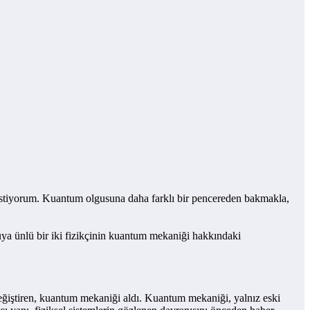
k istiyorum. Kuantum olgusuna daha farklı bir pencereden bakmakla,
 ünlü bir iki fizikçinin kuantum mekaniği hakkındaki
eğiştiren, kuantum mekaniği aldı. Kuantum mekaniği, yalnız eski