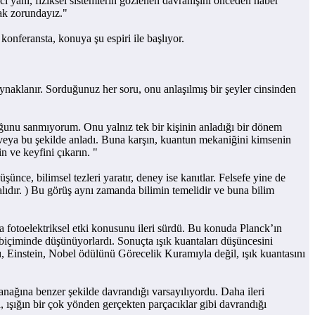
ı yanı, fiziksel sistemlerin gözlenen davranışını önceden haber
ak zorundayız."
nferansta, konuya şu espiri ile başlıyor.
aklanır. Sorduğunuz her soru, onu anlaşılmış bir şeyler cinsinden
ğunu sanmıyorum. Onu yalnız tek bir kişinin anladığı bir dönem
u veya bu şekilde anladı. Buna karşın, kuantun mekaniğini kimsenin
n ve keyfini çıkarın. "
ce, bilimsel tezleri yaratır, deney ise kanıtlar. Felsefe yine de
lıdır. ) Bu görüş aynı zamanda bilimin temelidir ve buna bilim
otoelektriksel etki konusunu ileri sürdü. Bu konuda Planck’ın
biçiminde düşünüyorlardı. Sonuçta ışık kuantaları düşüncesini
 Einstein, Nobel ödülünü Görecelik Kuramıyla değil, ışık kuantasını
anağına benzer şekilde davrandığı varsayılıyordu. Daha ileri
, ışığın bir çok yönden gerçekten parçacıklar gibi davrandığı