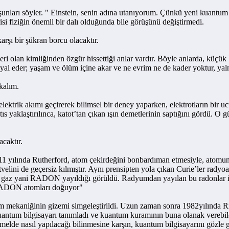
 söyler. " Einstein, senin adına utanıyorum. Çünkü yeni kuantum teor
isi fiziğin önemli bir dalı olduğunda bile görüşünü değiştirmedi.
ı bir şükran borcu olacaktır.
olan kimliğinden özgür hissettiği anlar vardır. Böyle anlarda, küçük 
ayal eder; yaşam ve ölüm içine akar ve ne evrim ne de kader yoktur, yal
kalım.
 akımı geçirerek bilimsel bir deney yaparken, elektrotların bir ucu o
s yaklaştırılınca, katot’tan çıkan ışın demetlerinin saptığını gördü. O g
caktır.
ılında Rutherford, atom çekirdeğini bonbardıman etmesiyle, atomun b
velini de geçersiz kılmıştır. Aynı prensipten yola çıkan Curie’ler rad
 bir gaz yani RADON yayıldığı görüldü. Radyumdan yayılan bu radonlar 
 RADON atomları doğuyor"
kaniğinin gizemi simgeleştirildi. Uzun zaman sonra 1982yılında Ri
uantum bilgisayarı tanımladı ve kuantum kuramının buna olanak verebilec
temelde nasıl yapılacağı bilinmesine karşın, kuantum bilgisayarını gözle