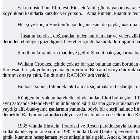
Yakın dostu Paul Ehrefest, Einstein’a bir gün dayanamayarak şunları
koydukları kanıtlarla karşılık veriyorsun. " Ama Eintein, kuantum teor
Her şeye karşın Einstein’in şu düşüncesini de paylaşmak ona karş
" İnsanın kendisi, doğasından gelen sınırlamalar ve yetersizlikleri 
derinden etkileyici güzelliğine, hayretler içinde bakarak durduğunu h
Şimdi bu kuramların maddeye getirdiği yeni bakış açılarına ba
Wıllıam Crookes, içinde çok az bir gaz bulunan cam borudan elektrik
flüoresan bir ışık yolu meydana getiriyordu. Bu cam boruya bir mıknatı
durumu ortaya çıktı. Bu duruma RADİON adı verildi.
Bu basit sonuç, bilimdeki akıl almaz sıçramaların başlangıcı ola
Röntgen bu yoldan hareketle adıyla anılan filmi bulmuştur. 1911 y
aynı zamanda Mendelyeff’in ünlü atom ağırlıklarına göre sıralanan cet
yaydığı alfa-bata-gama ışınlarının yanında, böyle bir enerji halinde
demektir. Radyumun atomları ölüyor ve bu atomların cesetlerinden
1935 yılında Einstein, Podolski ve Rosen paradoksuyla kuntum me
kullanılabileceğini öne sürdü. 1985 yılında Davit Deutsch, evrensel k
gittik, kuantum hesaplaması iyice anlaşılır hale geldi. Ancak, bugün 