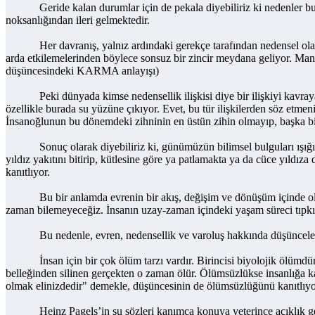
Geride kalan durumlar için de pekala diyebiliriz ki nedenler bulma
noksanlığından ileri gelmektedir.
Her davranış, yalnız ardındaki gerekçe tarafından nedensel olarak 
arda etkilemelerinden böylece sonsuz bir zincir meydana geliyor. Mane
düşüncesindeki KARMA anlayışı)
Peki dünyada kimse nedensellik ilişkisi diye bir ilişkiyi kavrayacak 
özellikle burada su yüzüne çıkıyor. Evet, bu tür ilişkilerden söz etmeni
İnsanoğlunun bu dönemdeki zihninin en üstün zihin olmayıp, başka bir 
Sonuç olarak diyebiliriz ki, günümüzün bilimsel bulguları ışığında tü
yıldız yakıtını bitirip, kütlesine göre ya patlamakta ya da cüce yıldı
kanıtlıyor.
Bu bir anlamda evrenin bir akış, değişim ve dönüşüm içinde olduğun
zaman bilemeyeceğiz. İnsanın uzay-zaman içindeki yaşam süreci tıpkı 
Bu nedenle, evren, nedensellik ve varoluş hakkında düşünceleri
İnsan için bir çok ölüm tarzı vardır. Birincisi biyolojik ölümdür.
belleğinden silinen gerçekten o zaman ölür. Ölümsüzlükse insanlığa kaz
olmak elinizdedir" demekle, düşüncesinin de ölümsüzlüğünü kanıtlıyo
Heinz Pagels’in şu sözleri kanımca konuya yeterince açıklık get