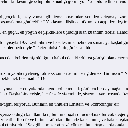
 bir kesinliğe sahip olunamadığı görülüyor. Yani atomaltı bir fenomeni
erçeklik, uzay, zaman gibi temel kavramları yeniden tartışmaya zorl
 aşamalarına götürebilir." Yaklaşımı düşünce ufkumuzu açıp derinleştir
güçlü, en yoğun değişikliklere uğradığı alan kuantum teorisi alanıdı
sıyla 19.yüzyıl bilim ve felsefesini temelinden sarsmaya başladığını
ensipler nedeniyle " Determinist " bir görüş sahibidir.
elirlenmiş olduğunu kabul eden bir dünya görüşü olan determinizmin,
aratıcı yeteneği olmaksızın bir adım ileri gidemez. Bir insan " Neden
e beklemek boşunadır." Der.
yonalistler en yukarıda, kendilerine mutlak görünen bir dayanağa, tanrı
dılar. Başka bir deyişle, her felsefe sisteminde, sistemin yaratıcısında 
ını biliyoruz. Bunların en ünlüleri Einstein ve Schrödinger’dir,
iz olduğu kanıtlanırken, bunun doğal sonucu olarak bir çok değer yargı
re din, felsefe ve bilim tarafından dirençle karşılanmış ve hala karşılan
bul etmiyordu. "Sevgili tanrı zar atmaz" cümlesi bu tartışmalarda onda