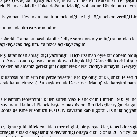
pek çok açıdan uyuşmazlık içindedir. Yine de bu kuramların en şaşırtıc
diği anlar olabilir. Fakat doğanın izlediği yol budur. Biz de buna uym
nman. Feynman kuantum mekaniği ile ilgili öğrencilere verdiği bir ko
unun anlatılması zorunludur.
li " ama bu nasıl olabilir " diye sormanızın yarattığı sıkıntıdan kayn
açıklayacak değilim. Yalnızca açıklayacağım.
 tarafından anlaşıldığı yazılmıştı. Hiçbir zaman öyle bir dönem oldu
i o. Ancak onun çalışmalarını okuyan birçok kişi Görecelik teorisini ş
erçekten anlamanız gerektiğini düşünerek dersi ciddiye almayın; Gevşeyi
l bilimlerin bir yerde felsefe ile iç içe oluşudur. Çünkü felsefi düşün
larak kabul etmez. ( Bu kuşkuculuk Descartes Mantığıyla karıştırılmama
tum teoremini ilk ileri süren Max Planck’dır. Eintein 1905 yılında f
avundu. Halbuki Planck başta olmak üzere tüm fizikçiler ışığın dalga 
a sonra gelişmeler sonucu FOTON kavramı kabul gördü. İşin ilginç yanı,
ağmur gibi, tüfekten atılan mermi gibi, bir parçacıklar, tanecikler sağ
örneğin sudaki dalgalar gibi davrandığı ortaya çıktı. Sonra 20. Yüzyılda