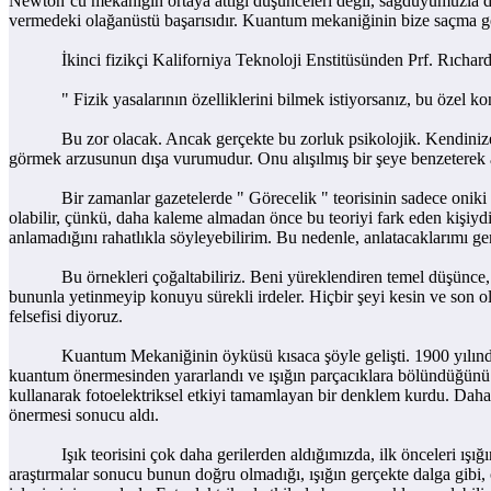
Newton’cu mekaniğin ortaya attığı düşünceleri değil, sağduyumuzla da 
vermedeki olağanüstü başarısıdır. Kuantum mekaniğinin bize saçma gel
İkinci fizikçi Kaliforniya Teknoloji Enstitüsünden Prf. Rıchard Fey
" Fizik yasalarının özelliklerini bilmek istiyorsanız, bu özel kon
Bu zor olacak. Ancak gerçekte bu zorluk psikolojik. Kendinize sürek
görmek arzusunun dışa vurumudur. Onu alışılmış bir şeye benzeterek 
Bir zamanlar gazetelerde " Görecelik " teorisinin sadece oniki kişi
olabilir, çünkü, daha kaleme almadan önce bu teoriyi fark eden kişiyd
anlamadığını rahatlıkla söyleyebilirim. Bu nedenle, anlatacaklarımı g
Bu örnekleri çoğaltabiliriz. Beni yüreklendiren temel düşünce, kuramsa
bununla yetinmeyip konuyu sürekli irdeler. Hiçbir şeyi kesin ve son o
felsefisi diyoruz.
Kuantum Mekaniğinin öyküsü kısaca şöyle gelişti. 1900 yılında kuan
kuantum önermesinden yararlandı ve ışığın parçacıklara bölündüğünü s
kullanarak fotoelektriksel etkiyi tamamlayan bir denklem kurdu. Dah
önermesi sonucu aldı.
Işık teorisini çok daha gerilerden aldığımızda, ilk önceleri ışığın y
araştırmalar sonucu bunun doğru olmadığı, ışığın gerçekte dalga gibi, 