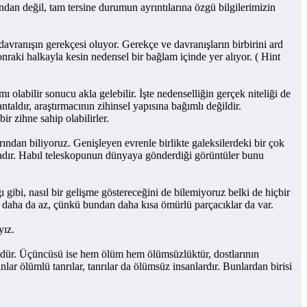
n değil, tam tersine durumun ayrıntılarına özgü bilgilerimizin
anışın gerekçesi oluyor. Gerekçe ve davranışların birbirini ard
raki halkayla kesin nedensel bir bağlam içinde yer alıyor. ( Hint
abilir sonucu akla gelebilir. İşte nedenselliğin gerçek niteliği de
taldır, araştırmacının zihinsel yapısına bağımlı değildir.
r zihne sahip olabilirler.
ndan biliyoruz. Genişleyen evrenle birlikte galeksilerdeki bir çok
aktadır. Habıl teleskopunun dünyaya gönderdiği görüntüler bunu
i, nasıl bir gelişme göstereceğini de bilemiyoruz belki de hiçbir
i daha da az, çünkü bundan daha kısa ömürlü parçacıklar da var.
yız.
dür. Üçüncüsü ise hem ölüm hem ölümsüzlüktür, dostlarının
ar ölümlü tanrılar, tanrılar da ölümsüz insanlardır. Bunlardan birisi