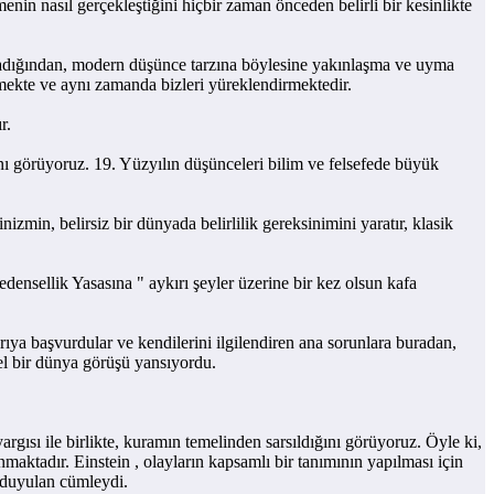
n nasıl gerçekleştiğini hiçbir zaman önceden belirli bir kesinlikte
adığından, modern düşünce tarzına böylesine yakınlaşma ve uyma
mekte ve aynı zamanda bizleri yüreklendirmektedir.
r.
 görüyoruz. 19. Yüzyılın düşünceleri bilim ve felsefede büyük
 belirsiz bir dünyada belirlilik gereksinimini yaratır, klasik
sellik Yasasına " aykırı şeyler üzerine bir kez olsun kafa
ya başvurdular ve kendilerini ilgilendiren ana sorunlara buradan,
özel bir dünya görüşü yansıyordu.
sı ile birlikte, kuramın temelinden sarsıldığını görüyoruz. Öyle ki,
maktadır. Einstein , olayların kapsamlı bir tanımının yapılması için
n duyulan cümleydi.