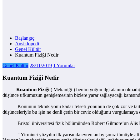
Başlangıç
Ansiklopedi
Genel Kültür
Kuantum Fiziği Nedir
Genel Kültür
28/11/2019
1 Yorumlar
Kuantum Fiziği Nedir
Kuantum Fiziği
( Mekaniği ) benim yoğun ilgi alanım olmadığı
düşünce ufkumuzun genişlemesinin bizlere yarar sağlayacağı kanısın
Konunun teknik yönü kadar felsefi yönünün de çok zor ve tartışmay
düşünceleriyle bu işin ne denli çetin bir ceviz olduğunu vurgulamaya
Bristol üniversitesi fizik bölümünden Robert Gilmore’un Alis Kua
" Yirminci yüzyılın ilk yarısında evren anlayışımız tümüyle alt üst