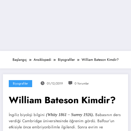
Başlangıç
Ansiklopedi
Biyografiler
William Bateson Kimdir?
Biyografiler
01/12/2019
0 Yorumlar
William Bateson Kimdir?
İngiliz biyoloji bilgini
Babasının ders
(Whity 1861 – Surrey 1926).
verdiği Cambridge üniversitesinde öğrenim gördü. Balfour’un
etkisiyle önce embriyonbilimle ilgilendi. Sonra evrim ve