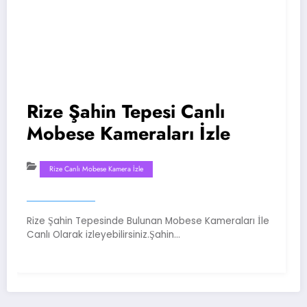
Rize Şahin Tepesi Canlı
R
Mobese Kameraları İzle
M
Rize Canlı Mobese Kamera İzle
Rize Şahin Tepesinde Bulunan Mobese Kameraları İle
Ri
Canlı Olarak izleyebilirsiniz.Şahin…
Sa