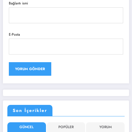
Bağlantı ismi
E-Posta
Son İçerikler
GÜNCEL
POPÜLER
YORUM