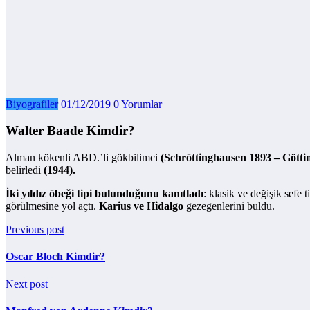
Biyografiler
01/12/2019
0 Yorumlar
Walter Baade Kimdir?
Alman kökenli ABD.’li gökbilimci
(Schröttinghausen 1893 – Götti
belirledi
(1944).
İki yıldız öbeği tipi bulunduğunu kanıtladı
: klasik ve değişik sefe
görülmesine yol açtı.
Karius ve Hidalgo
gezegenlerini buldu.
Previous post
Oscar Bloch Kimdir?
Next post