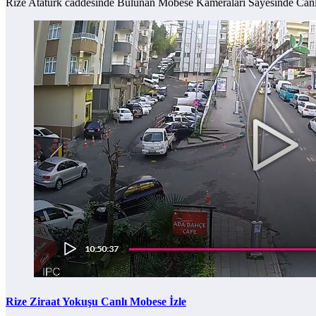
Rize Atatürk caddesinde Bulunan Mobese Kameraları Sayesinde Ca
Rize Ziraat Yokuşu Canlı Mobese İzle