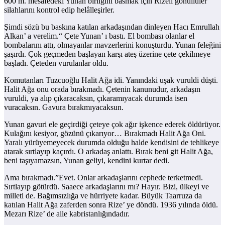
600 m. mesafedeki Yunan birliğini basmak için Rizeli gönüllüler
silahlarını kontrol edip helâlleşirler.
Şimdi sözü bu baskına katılan arkadaşından dinleyen Hacı Emrullah
Alkan’ a verelim.“ Çete Yunan’ ı bastı. El bombası olanlar el
bombalarını attı, olmayanlar mavzerlerini konuşturdu. Yunan feleğini
şaşırdı. Çok geçmeden başlayan karşı ateş üzerine çete çekilmeye
başladı. Çeteden vurulanlar oldu.
Komutanları Tuzcuoğlu Halit Ağa idi. Yanındaki uşak vuruldi düşti.
Halit Ağa onu orada bırakmadı. Çetenin kanunudur, arkadaşın
vuruldi, ya alıp çıkaracaksın, çıkaramıyacak durumda isen
vuracaksın. Gavura bırakmıyacaksun.
Yunan gavuri ele geçirdiği çeteye çok ağır işkence ederek öldürüyor.
Kulağını kesiyor, gözünü çıkarıyor… Bırakmadı Halit Ağa Oni.
Yaralı yürüyemeyecek durumda olduğu halde kendisini de tehlikeye
atarak sırtlayıp kaçırdı. O arkadaş anlattı. Bırak beni git Halit Ağa,
beni taşıyamazsın, Yunan geliyi, kendini kurtar dedi.
Ama bırakmadı.”Evet. Onlar arkadaşlarını cephede terketmedi.
Sırtlayıp götürdü. Saaece arkadaşlarını mı? Hayır. Bizi, ülkeyi ve
milleti de. Bağımsızlığa ve hürriyete kadar. Büyük Taarruza da
katılan Halit Ağa zaferden sonra Rize’ ye döndü. 1936 yılında öldü.
Mezarı Rize’ de aile kabristanlığındadır.