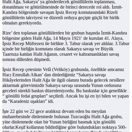
Halit Ağa, Sakarya’ ya gönderilecek gönüllülerin toplanması,
donatılması ve götürülmesinde de birinci derecede rol aldı. İzmit-
Kandıra bölgesinde savaşan İpsiz Recep komutasındaki Rizeli
gönüllülerin takviyesi ve düzenli orduya geçişte güçlü bir birlik
olmaları gerekiyordu.
Rize’ den toplanan gönüllülerden bir grubun başında İzmit-Kandıra
bölgesine giden Halit Ağa, 14 Mayıs 1921′ de kurulan 41. Alaya,
İpsiz Recep Müfrezesi ile birlikte 3. Tabur olarak yer aldılar. 3.Tabur
içinde bir birliğin komutanı olarak Sakarya savaşı ve Büyük
Taarruza katılan Halit Ağanın, cesaret ve kahramanlıkları savaş
sonrası dillerden düşmedi.
İpsiz Recep çetesinin Velâ (Veliköy) grubunda, özellikle amcamız
Hacı Emrullah Alkan’ dan dinlediğimiz “Sakarya savaşı
Hikâyelerinden Halit Ağa ile ilgili olanını burada gelecek nesillere
aktarmak görevimizdir Sakarya savaşı sırasında Yunan ordusuna
geceleri sürekli baskın düzenleniyordu. Bu baskınlar için genellikle
“ gönüllü fedai grupları” seçilirdi. Ancak bu işi en iyi bilen ve yapan
da “Karadeniz uşakları” idi.
İşte 22 gün ve 22 gece aralıksız devam eden bu meydan
muharebesinde dinlenmede bulunan Tuzcuoğlu Halit Ağa grubu,
yine dinlenmede olan bir Yunan birliğini basmak için gönüllü
olurlar.Keşif kollarının bildirdiğine göre bulundukları noktaya 500-