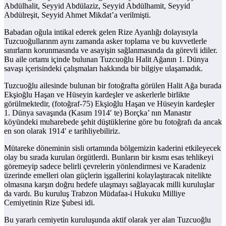
Abdülhalit, Seyyid Abdülaziz, Seyyid Abdülhamit, Seyyid
Abdülreşit, Seyyid Ahmet Mikdat’a verilmişti.
Babadan oğula intikal ederek gelen Rize Ayanlığı dolayısıyla
Tuzcuoğullarınm aynı zamanda asker toplama ve bu kuvvetlerle
sınırların korunmasında ve asayişin sağlanmasında da görevli idiler.
Bu aile ortamı içinde bulunan Tuzcuoğlu Halit Ağanın 1. Dünya
savaşı içerisindeki çalışmaları hakkında bir bilgiye ulaşamadık.
Tuzcuoğlu ailesinde bulunan bir fotoğrafta görülen Halit Ağa burada
Ekşioğlu Haşan ve Hüseyin kardeşler ve askerlerle birlikte
görülmektedir, (fotoğraf-75) Ekşioğlu Haşan ve Hüseyin kardeşler
1. Dünya savaşında (Kasım 1914′ te) Borçka’ nın Manastır
köyündeki muharebede şehit düştüklerine göre bu fotoğrafı da ancak
en son olarak 1914′ e tarihliyebiliriz.
Mütareke döneminin sisli ortamında bölgemizin kaderini etkileyecek
olay bu sırada kurulan örgütlerdi. Bunların bir kısmı esas tehlikeyi
göremeyip sadece belirli çevrelerin yönlendirmesi ve Karadeniz
üzerinde emelleri olan güçlerin işgallerini kolaylaştıracak nitelikte
olmasına karşın doğru hedefe ulaşmayı sağlayacak milli kuruluşlar
da vardı. Bu kuruluş Trabzon Müdafaa-i Hukuku Milliye
Cemiyetinin Rize Şubesi idi.
Bu yararlı cemiyetin kuruluşunda aktif olarak yer alan Tuzcuoğlu