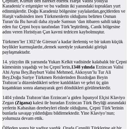
Çepniler, Kürtün’den hareket ederek Harşit Vadisi yoluyla
Karadeniz’e erişmişler ve bu vadinin iki yanındaki toprakları yurt
edinmişlerdir. Doğu Karadeniz bölgesine yaylalardan,geçitlerden ve
Harşit vadisinden inen Türkmenlerin olduğunu belirten Osman
Turan’da Bu havali daha ziyade Samsun ‘dan itibaren sahili takip
eden fuz Çepni boyu tarafından Türk’leştirilmiş, Canik bölgesine
adını veren Hıristiyan Çan kavmi tedricen kaybolmuştur.
Türkmen’ler 1302’de Giresun’a kadar ilerlemiş ve bir takım küçük
beylikler kurmuşlardır.,demek suretiyle yukarıdaki görüşü
paylaşmaktadır.
14. yüzyılın ilk yarısında Yukarı Kelkit vadisinde kalabalık bir Çepni
kümesinin yaşadığı ve bu Çepni’lerin,
1348 yılında
Erzincan Valisi
Ahi Ayna Bey,Bayburt Valisi Mehmed, Akkoyun’lu Tur Ali
Bey,Doğu Suriye Türkmen Reislerinden Bozdoğan Beyin
Trabzon’a düzenledikleri sefere katıldıkları ve şehri üç gün
kuşattıktan sonra alamayarak geri döndükleri görülmektedir.
1404 yılında Trabzon’dan Erzincan’a giden İspanyol Elçisi Klaviyo
Zegan
(Zigana)
kalesi ile buradan Erzincan Türk Beyliği arasındaki
yerlerin Kabasitan derebeyleri elinde olduğunu, Çepni Türk’lerinin
bunlarla savaşıp yıldırdığını bildirmektedir. Yine Klaviyo’nun;
yolumuza devam ettik.
Öğleden sonra bir vadiye vardık. Orada Çepnilü Türklerine ait bir