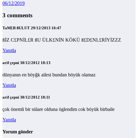
06/12/2019
3 comments
TaM£R ßULUT
29/12/2013 16:47
ßİZ C£PNİL£R ßU ÜLK£NİN KÖKÜ ß£D£NL£RİYİZZZ
Yanıtla
arif çepni
30/12/2012 18:13
dünyanın en böyğk ailesi bundan böyük olamaz
Yanıtla
arif çepni
30/12/2012 18:11
çok önemli bir sülare olduna öglendim cok böyük birbaile
Yanıtla
Yorum gönder