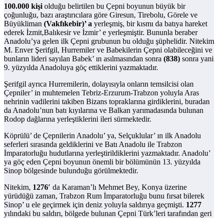
100.000 kişi
olduğu belirtilen bu Çepni boyunun büyük bir
çoğunluğu, bazı araştırıcılara göre Giresun, Tirebolu, Görele ve
Büyükliman
(Vakfıkebir)’ a
yerleşmiş, bir kısmı da batıya hareket
ederek İzmit,Balıkesir ve İzmir’ e yerleşmiştir. Bununla beraber
Anadolu’ya gelen ilk Çepni grubunun bu olduğu şüphelidir. Nitekim
M. Enver Şerifgil, Hurremiler ve Babekilerin Çepni olabileceğini ve
bunların lideri sayılan Babek’ ın asılmasından sonra
(838)
sonra yani
9. yüzyılda Anadoluya göç ettiklerini yazmaktadır.
Şerifgil ayrıca Hurremilerin, dolayısıyla onların temsilcisi olan
Çepniler’ in muhtemelen Tebriz-Erzurum-Trabzon yoluyla Aras
nehrinin vadilerini takiben Bizans topraklarına girdiklerini, buradan
da Anadolu’nun batı kıyılarına ve Balkan yarımadasında bulunan
Rodop dağlarına yerleştiklerini ileri sürmektedir.
Köprülü’ de Çepnilerin Anadolu’ ya, Selçuklular’ ın ilk Anadolu
seferleri sırasında geldiklerini ve Batı Anadolu ile Trabzon
İmparatorluğu hudutlarına yerleştirildiklerini yazmaktadır. Anadolu’
ya göç eden Çepni boyunun önemli bir bölümünün 13. yüzyılda
Sinop bölgesinde bulunduğu görülmektedir.
Nitekim,
1276′
da Karaman’lı Mehmet Bey, Konya üzerine
yürüdüğü zaman, Trabzon Rum İmparatorluğu bunu fırsat bilerek
Sinop’ u ele geçirmek için deniz yoluyla saldırıya geçmişti.
1277
yılındaki bu saldırı, bölgede bulunan Çepni Türk’leri tarafından geri