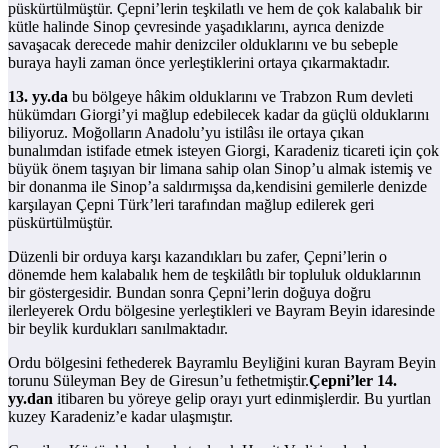
püskürtülmüştür. Çepni’lerin teşkilatlı ve hem de çok kalabalık bir
kütle halinde Sinop çevresinde yaşadıklarını, ayrıca denizde
savaşacak derecede mahir denizciler olduklarını ve bu sebeple
buraya hayli zaman önce yerleştiklerini ortaya çıkarmaktadır.
13. yy.da
bu bölgeye hâkim olduklarını ve Trabzon Rum devleti
hükümdarı Giorgi’yi mağlup edebilecek kadar da güçlü olduklarını
biliyoruz. Moğolların Anadolu’yu istilâsı ile ortaya çıkan
bunalımdan istifade etmek isteyen Giorgi, Karadeniz ticareti için çok
büyük önem taşıyan bir limana sahip olan Sinop’u almak istemiş ve
bir donanma ile Sinop’a saldırmışsa da,kendisini gemilerle denizde
karşılayan Çepni Türk’leri tarafından mağlup edilerek geri
püskürtülmüştür.
Düzenli bir orduya karşı kazandıkları bu zafer, Çepni’lerin o
dönemde hem kalabalık hem de teşkilâtlı bir topluluk olduklarının
bir göstergesidir. Bundan sonra Çepni’lerin doğuya doğru
ilerleyerek Ordu bölgesine yerleştikleri ve Bayram Beyin idaresinde
bir beylik kurdukları sanılmaktadır.
Ordu bölgesini fethederek Bayramlu Beyliğini kuran Bayram Beyin
torunu Süleyman Bey de Giresun’u fethetmiştir.
Çepni’ler 14.
yy.dan
itibaren bu yöreye gelip orayı yurt edinmişlerdir. Bu yurtlan
kuzey Karadeniz’e kadar ulaşmıştır.