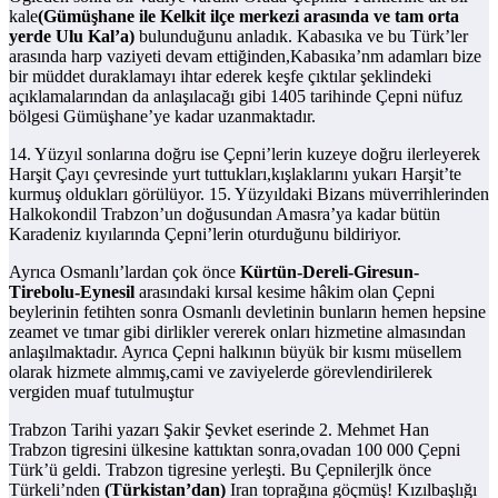
kale
(Gümüşhane ile Kelkit ilçe merkezi arasında ve tam orta
yerde Ulu Kal’a)
bulunduğunu anladık. Kabasıka ve bu Türk’ler
arasında harp vaziyeti devam ettiğinden,Kabasıka’nm adamları bize
bir müddet duraklamayı ihtar ederek keşfe çıktılar şeklindeki
açıklamalarından da anlaşılacağı gibi 1405 tarihinde Çepni nüfuz
bölgesi Gümüşhane’ye kadar uzanmaktadır.
14. Yüzyıl sonlarına doğru ise Çepni’lerin kuzeye doğru ilerleyerek
Harşit Çayı çevresinde yurt tuttukları,kışlaklarını yukarı Harşit’te
kurmuş oldukları görülüyor. 15. Yüzyıldaki Bizans müverrihlerinden
Halkokondil Trabzon’un doğusundan Amasra’ya kadar bütün
Karadeniz kıyılarında Çepni’lerin oturduğunu bildiriyor.
Ayrıca Osmanlı’lardan çok önce
Kürtün-Dereli-Giresun-
Tirebolu-Eynesil
arasındaki kırsal kesime hâkim olan Çepni
beylerinin fetihten sonra Osmanlı devletinin bunların hemen hepsine
zeamet ve tımar gibi dirlikler vererek onları hizmetine almasından
anlaşılmaktadır. Ayrıca Çepni halkının büyük bir kısmı müsellem
olarak hizmete almmış,cami ve zaviyelerde görevlendirilerek
vergiden muaf tutulmuştur
Trabzon Tarihi yazarı Şakir Şevket eserinde 2. Mehmet Han
Trabzon tigresini ülkesine kattıktan sonra,ovadan 100 000 Çepni
Türk’ü geldi. Trabzon tigresine yerleşti. Bu Çepnilerjlk önce
Türkeli’nden
(Türkistan’dan)
Iran toprağına göçmüş! Kızılbaşlığı