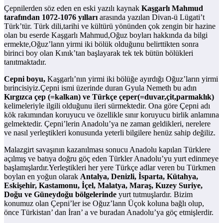
Çepnilerden söz eden en eski yazılı kaynak
Kaşgarlı Mahmud
tarafından 1072-1076 yılları
arasında yazılan Divan-ü Lügati’t
Türk’tür. Türk dili,tarihi ve kültürü yönünden çok zengin bir hazine
olan bu eserde Kaşgarlı Mahmud,Oğuz boyları hakkında da bilgi
ermekte,Oğuz’lann yirmi iki bölük olduğunu belirttikten sonra
birinci boy olan Kınık’tan başlayarak tek tek bütün bölükleri
tanıtmaktadır.
Cepni boyu,
Kaşgarlı’nın yirmi iki bölüğe ayırdığı Oğuz’ların yirmi
bırincisiyiz.Çepni ismi üzerinde duran Gyula Nemeth bu adın
Kırgızca çep (=kalkan) ve Türkçe çeper(=duvar,çit,parmaklık)
kelimeleriyle ilgili olduğunu ileri sürmektedir. Ona göre Çepni adı
kök rakımından koruyucu ve özellikle sınır koruyucu birlik anlamına
gelmektedir. Çepni’lerin Anadolu’ya ne zaman geldikleri, nerelere
ve nasıl yerleştikleri konusunda yeterli bilgilere henüz sahip değiliz.
Malazgirt savaşının kazanılması sonucu Anadolu kapılan Türklere
açılmış ve batıya doğru göç eden Türkler Anadolu’yu yurt edinmeye
başlamışlardır.Yerleştikleri her yere Türkçe adlar veren bu Türkmen
boylan en yoğun olarak
Antalya, Denizli, İsparta, Kütahya,
Eskişehir, Kastamonu, İçel, Malatya, Maraş, Kuzey Suriye,
Doğu ve Güneydoğu bölgelerinde
yurt tutmuşlardır. Bizim
konumuz olan Çepni’ler ise Oğuz’lann Üçok koluna bağlı olup,
önce Türkistan’ dan İran’ a ve buradan Anadolu’ya göç etmişlerdir.