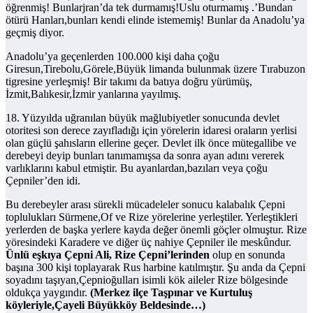
öğrenmiş! Bunlarjran’da tek durmamış!Uslu oturmamış .’Bundan
ötürü Hanları,bunları kendi elinde istememiş! Bunlar da Anadolu’ya
geçmiş diyor.
Anadolu’ya geçenlerden 100.000 kişi daha çoğu
Giresun,Tirebolu,Görele,Büyük limanda bulunmak üzere Tırabuzon
tigresine yerleşmiş! Bir takımı da batıya doğru yürümüş,
İzmit,Balıkesir,İzmir yanlarına yayılmış.
18. Yüzyılda uğranılan büyük mağlubiyetler sonucunda devlet
otoritesi son derece zayıfladığı için yörelerin idaresi oraların yerlisi
olan güçlü şahısların ellerine geçer. Devlet ilk önce mütegallibe ve
derebeyi deyip bunları tanımamışsa da sonra ayan adını vererek
varlıklarını kabul etmiştir. Bu ayanlardan,bazıları veya çoğu
Çepniler’den idi.
Bu derebeyler arası sürekli mücadeleler sonucu kalabalık Çepni
toplulukları Sürmene,Of ve Rize yörelerine yerleştiler. Yerleştikleri
yerlerden de başka yerlere kayda değer önemli göçler olmuştur. Rize
yöresindeki Karadere ve diğer üç nahiye Çepniler ile meskûndur.
Ünlü eşkıya Çepni Ali, Rize Çepni’lerinden
olup en sonunda
başına 300 kişi toplayarak Rus harbine katılmıştır. Şu anda da Çepni
soyadını taşıyan,Çepnioğulları isimli kök aileler Rize bölgesinde
oldukça yaygındır.
(Merkez ilçe Taşpınar ve Kurtuluş
köyleriyle,Çayeli Büyükköy Beldesinde…)