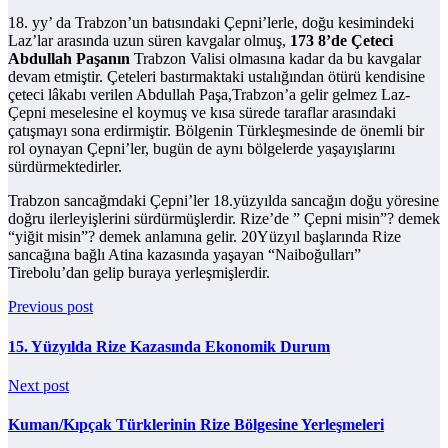
18. yy’ da Trabzon’un batısındaki Çepni’lerle, doğu kesimindeki
Laz’lar arasında uzun süren kavgalar olmuş,
173 8’de Çeteci
Abdullah Paşanın
Trabzon Valisi olmasına kadar da bu kavgalar
devam etmiştir. Çeteleri bastırmaktaki ustalığından ötürü kendisine
çeteci lâkabı verilen Abdullah Paşa,Trabzon’a gelir gelmez Laz-
Çepni meselesine el koymuş ve kısa sürede taraflar arasındaki
çatışmayı sona erdirmiştir. Bölgenin Türkleşmesinde de önemli bir
rol oynayan Çepni’ler, bugün de aynı bölgelerde yaşayışlarını
sürdürmektedirler.
Trabzon sancağmdaki Çepni’ler 18.yüzyılda sancağın doğu yöresine
doğru ilerleyişlerini sürdürmüşlerdir. Rize’de ” Çepni misin”? demek
“yiğit misin”? demek anlamına gelir. 20Yüzyıl başlarında Rize
sancağına bağlı Atina kazasında yaşayan “Naiboğulları”
Tirebolu’dan gelip buraya yerleşmişlerdir.
Previous post
15. Yüzyılda Rize Kazasında Ekonomik Durum
Next post
Kuman/Kıpçak Türklerinin Rize Bölgesine Yerleşmeleri