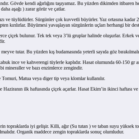
andır. Gövde kendi ağırlığını taşıyamaz. Bu yüzden dikimden itibaren h
aha aşağı ) zarar görür ve çatlar.
ızı ve tüylüdürler. Sürgünler çok kuvvetli büyürler. Yaz ortasına kadar 2
n kırılırlar. Büyümesi yavaşlayan sürgünlerin uçları herhangi bir desteğ
erce çiçek bulunur. Tek tek veya 3’lü gruplar halinde oluşurlar. Erkek ve 
ir.
eyve tutar. Bu yüzden kış budamasında yeterli sayıda göz bırakılmalı
kabuk ince ve kahverengi tüylerle kaplıdır. Hasat olumunda 60-150 gr aras
bi mineraller ve bazı enzimlerce zengindir.
omuri, Matua veya diger tip veya klomlar kullanılır.
aziranın ilk haftasında çiçek açarlar. Hasat Ekim’in ikinci haftası ve K
 topraklarda iyi gelişir. Killi, ağır (Su tutan ) ve taban suyu yüksek to
 olmalıdır. Organik maddece zengin topraklarda sonuç olumludur.