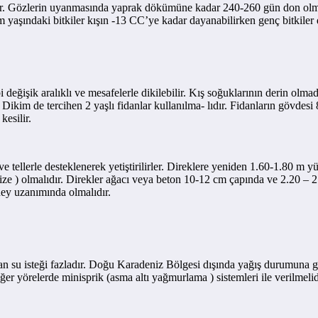
rdir. Gözlerin uyanmasında yaprak dökümüne kadar 240-260 gün don olmay
im yaşındaki bitkiler kışın -13 CC’ye kadar dayanabilirken genç bitkiler d
i değişik aralıklı ve mesafelerle dikilebilir. Kış soğuklarının derin olm
. Dikim de tercihen 2 yaşlı fidanlar kullanılma- lıdır. Fidanların gövde
esilir.
 ve tellerle desteklenerek yetiştirilirler. Direklere yeniden 1.60-1.80 
venize ) olmalıdır. Direkler ağacı veya beton 10-12 cm çapında ve 2.20 
ney uzanımında olmalıdır.
n su isteği fazladır. Doğu Karadeniz Bölgesi dışında yağış durumuna 
er yörelerde minisprik (asma altı yağmurlama ) sistemleri ile verilmelid