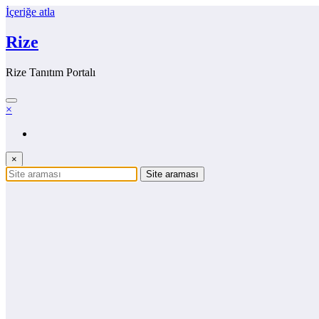
İçeriğe atla
Rize
Rize Tanıtım Portalı
×
×