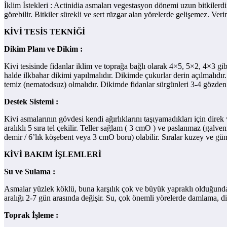
İklim İstekleri : Actinidia asmaları vegestasyon dönemi uzun bitkile
görebilir. Bitkiler sürekli ve sert rüzgar alan yörelerde gelişemez. Ver
KİVİ TESİS TEKNİĞİ
Dikim Planı ve Dikim :
Kivi tesisinde fidanlar iklim ve toprağa bağlı olarak 4×5, 5×2, 4×3 gib
halde ilkbahar dikimi yapılmalıdır. Dikimde çukurlar derin açılmalıdır
temiz (nematodsuz) olmalıdır. Dikimde fidanlar sürgünleri 3-4 gözden k
Destek Sistemi :
Kivi asmalarının gövdesi kendi ağırlıklarını taşıyamadıkları için direk
aralıklı 5 sıra tel çekilir. Teller sağlam ( 3 cmO ) ve paslanmaz (gal
demir / 6’lık köşebent veya 3 cmO boru) olabilir. Sıralar kuzey ve gü
KİVİ BAKIM İŞLEMLERİ
Su ve Sulama :
Asmalar yüzlek köklü, buna karşılık çok ve büyük yapraklı olduğunda
aralığı 2-7 gün arasında değişir. Su, çok önemli yörelerde damlama, diğ
Toprak İşleme :