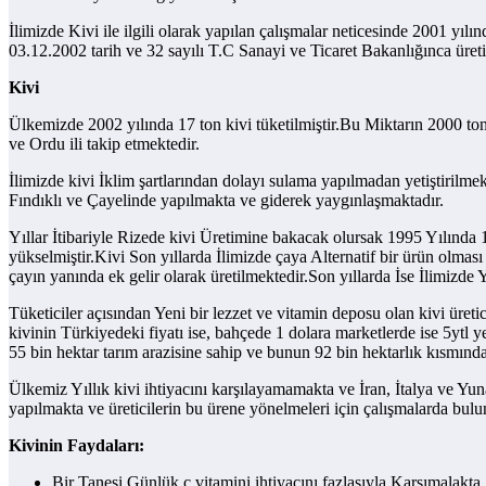
İlimizde Kivi ile ilgili olarak yapılan çalışmalar neticesinde 2001 y
03.12.2002 tarih ve 32 sayılı T.C Sanayi ve Ticaret Bakanlığınca üretici
Kivi
Ülkemizde 2002 yılında 17 ton kivi tüketilmiştir.Bu Miktarın 2000 to
ve Ordu ili takip etmektedir.
İlimizde kivi İklim şartlarından dolayı sulama yapılmadan yetiştirilme
Fındıklı ve Çayelinde yapılmakta ve giderek yaygınlaşmaktadır.
Yıllar İtibariyle Rizede kivi Üretimine bakacak olursak 1995 Yılında 1
yükselmiştir.Kivi Son yıllarda İlimizde çaya Alternatif bir ürün olmas
çayın yanında ek gelir olarak üretilmektedir.Son yıllarda İse İlimizde
Tüketiciler açısından Yeni bir lezzet ve vitamin deposu olan kivi üret
kivinin Türkiyedeki fiyatı ise, bahçede 1 dolara marketlerde ise 5ytl y
55 bin hektar tarım arazisine sahip ve bunun 92 bin hektarlık kısmında 
Ülkemiz Yıllık kivi ihtiyacını karşılayamamakta ve İran, İtalya ve Yun
yapılmakta ve üreticilerin bu ürene yönelmeleri için çalışmalarda bulu
Kivinin Faydaları:
Bir Tanesi Günlük c vitamini ihtiyacını fazlasıyla Karşımalakta.