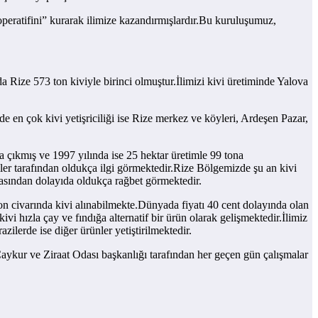
operatifini” kurarak ilimize kazandırmışlardır.Bu kuruluşumuz,
Rize 573 ton kiviyle birinci olmuştur.İlimizi kivi üretiminde Yalova
e en çok kivi yetişriciliği ise Rize merkez ve köyleri, Ardeşen Pazar,
na çıkmış ve 1997 yılında ise 25 hektar üretimle 99 tona
iler tarafından oldukça ilgi görmektedir.Rize Bölgemizde şu an kivi
lmasından dolayıda oldukça rağbet görmektedir.
 ton civarında kivi alınabilmekte.Dünyada fiyatı 40 cent dolayında olan
vi hızla çay ve fındığa alternatif bir ürün olarak gelişmektedir.İlimiz
ilerde ise diğer ürünler yetiştirilmektedir.
 Çaykur ve Ziraat Odası başkanlığı tarafından her geçen gün çalışmalar