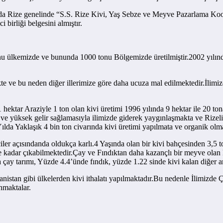
ılında Rize genelinde “S.S. Rize Kivi, Yaş Sebze ve Meyve Pazarlama Ko
 birliği belgesini almıştır.
nu ülkemizde ve bununda 1000 tonu Bölgemizde üretilmiştir.2002 yılında 
kte ve bu neden diğer illerimize göre daha ucuza mal edilmektedir.İlimizd
 hektar Araziyle 1 ton olan kivi üretimi 1996 yılında 9 hektar ile 20 to
ı ve yüksek gelir sağlamasıyla ilimizde giderek yaygınlaşmakta ve Rizel
 Yılda Yaklaşık 4 bin ton civarında kivi üretimi yapılmata ve organik o
iciler açısındanda oldukça karlı.4 Yaşında olan bir kivi bahçesinden 3,5
e kadar çıkabilmektedir.Çay ve Fındıktan daha kazançlı bir meyve olan ki
çay tarımı, Yüzde 4.4’ünde fındık, yüzde 1.22 sinde kivi kalan diğer araz
anistan gibi ülkelerden kivi ithalatı yapılmaktadır.Bu nedenle İlimizde
nmaktalar.