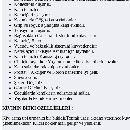
Kollestrolu düşürür..
Kanı temizler.
Karaciğeri Çalıştırır.
Kadınlarda Göğüs kanserini önler.
Grip ve soğuk agınlığına karşı etkilidir.
Tansiyonu Düşürür.
Bağırsakları Çalıştırarak sindirimi kolaylaştırır.
Kabızlığı önler.
Vücudu ve bağışıklık sistemini kuvvetlendirir.
Nefes açıcı Etkisiyle Astılılar için faydalıdır.
Kanı temizler.Kansızlığa iyi gelir.
Cilt için faydalıdır.Yaşlanmanın ciltteki belirtilerini azaltır..
Kanı sulandırarak kalp krizini önler..
Prostat – Akciğer ve Kolon kanserine iyi gelir.
Stresi azaltır.
Şekeri Düşürüz.
Görme Gücünü iyileştirir.
Çocuklarda kemiklerin gelişmesini sağlar.
Yaşlılarda kemik erimesini önler.
KİVİNİN BİTKİ ÖZELLİKLERİ :
Kivi asma tipi tırmanıcı bir bitkidir.Toprak üzeri aksamı yeterince ku
gidebilmektedir. Kılcal kökler hızlı gelişir ve yenilenir.