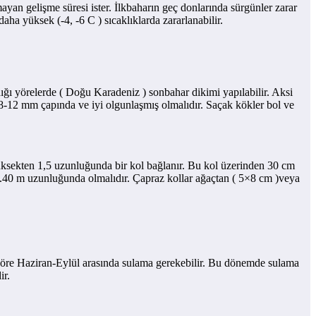
an gelişme süresi ister. İlkbaharın geç donlarında sürgünler zarar
aha yüksek (-4, -6 C ) sıcaklıklarda zararlanabilir.
adığı yörelerde ( Doğu Karadeniz ) sonbahar dikimi yapılabilir. Aksi
si 8-12 mm çapında ve iyi olgunlaşmış olmalıdır. Saçak kökler bol ve
m yüksekten 1,5 uzunluğunda bir kol bağlanır. Bu kol üzerinden 30 cm
– 2.40 m uzunluğunda olmalıdır. Çapraz kollar ağaçtan ( 5×8 cm )veya
göre Haziran-Eylül arasında sulama gerekebilir. Bu dönemde sulama
ir.