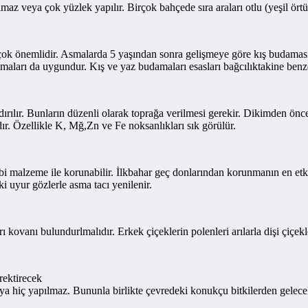
 veya çok yüzlek yapılır. Birçok bahçede sıra araları otlu (yeşil örtü ) 
ok önemlidir. Asmalarda 5 yaşından sonra gelişmeye göre kış budamasın
amaları da uygundur. Kış ve yaz budamaları esasları bağcılıktakine benz
rılır. Bunların düzenli olarak toprağa verilmesi gerekir. Dikimden önce d
ır. Özellikle K, Mğ,Zn ve Fe noksanlıkları sık görülür.
i malzeme ile korunabilir. İlkbahar geç donlarından korunmanın en etkil
i uyur gözlerle asma tacı yenilenir.
ovanı bulundurlmalıdır. Erkek çiçeklerin polenleri arılarla dişi çiçekle
erektirecek
veya hiç yapılmaz. Bununla birlikte çevredeki konukçu bitkilerden gelec