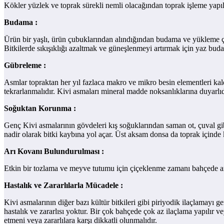
Kökler yüzlek ve toprak sürekli nemli olacağından toprak işleme yapılmaz
Budama :
Ürün bir yaşlı, ürün çubuklarından alındığından budama ve yükleme ç
Bitkilerde sıkışıklığı azaltmak ve güneşlenmeyi artırmak için yaz bud
Gübreleme :
Asmlar topraktan her yıl fazlaca makro ve mikro besin elementleri kaldı
tekrarlanmalıdır. Kivi asmaları mineral madde noksanlıklarına duyarlıd
Soğuktan Korunma :
Genç Kivi asmalarının gövdeleri kış soğuklarından saman ot, çuval gib
nadir olarak bitki kaybına yol açar. Üst aksam donsa da toprak içinde k
Arı Kovanı Bulundurulması :
Etkin bir tozlama ve meyve tutumu için çiçeklenme zamanı bahçede arı k
Hastalık ve Zararlılarla Mücadele :
Kivi asmalarının diğer bazı kültür bitkileri gibi piriyodik ilaçlamayı g
hastalık ve zararlısı yoktur. Bir çok bahçede çok az ilaçlama yapılır 
etmeni veya zararlılara karşı dikkatli olunmalıdır.