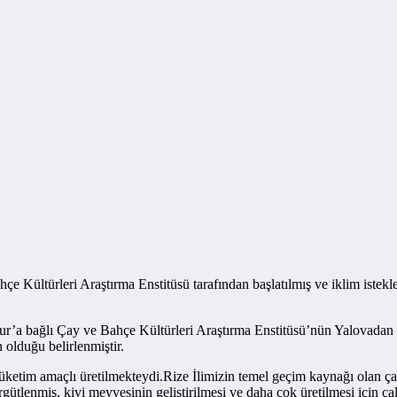
Bahçe Kültürleri Araştırma Enstitüsü tarafından başlatılmış ve iklim iste
aykur’a bağlı Çay ve Bahçe Kültürleri Araştırma Enstitüsü’nün Yalovadan
 olduğu belirlenmiştir.
üketim amaçlı üretilmekteydi.Rize İlimizin temel geçim kaynağı olan çayın
 örgütlenmiş, kivi meyvesinin geliştirilmesi ve daha çok üretilmesi için ça