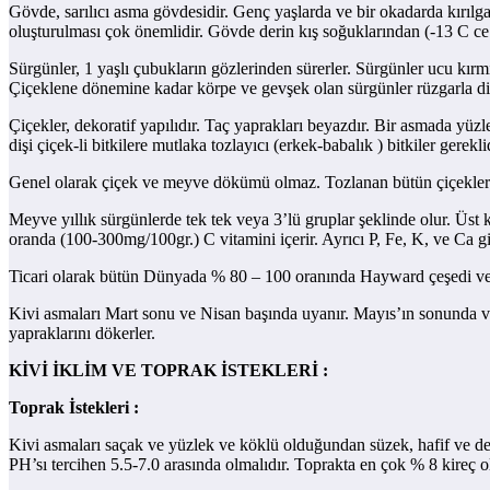
Gövde, sarılıcı asma gövdesidir. Genç yaşlarda ve bir okadarda kırılg
oluşturulması çok önemlidir. Gövde derin kış soğuklarından (-13 C ce d
Sürgünler, 1 yaşlı çubukların gözlerinden sürerler. Sürgünler ucu kırm
Çiçeklene dönemine kadar körpe ve gevşek olan sürgünler rüzgarla dipte
Çiçekler, dekoratif yapılıdır. Taç yaprakları beyazdır. Bir asmada yüzl
dişi çiçek-li bitkilere mutlaka tozlayıcı (erkek-babalık ) bitkiler gereklid
Genel olarak çiçek ve meyve dökümü olmaz. Tozlanan bütün çiçekler m
Meyve yıllık sürgünlerde tek tek veya 3’lü gruplar şeklinde olur. Üst 
oranda (100-300mg/100gr.) C vitamini içerir. Ayrıcı P, Fe, K, ve Ca gi
Ticari olarak bütün Dünyada % 80 – 100 oranında Hayward çeşedi ve T
Kivi asmaları Mart sonu ve Nisan başında uyanır. Mayıs’ın sonunda ve H
yapraklarını dökerler.
KİVİ İKLİM VE TOPRAK İSTEKLERİ :
Toprak İstekleri :
Kivi asmaları saçak ve yüzlek ve köklü olduğundan süzek, hafif ve derin
PH’sı tercihen 5.5-7.0 arasında olmalıdır. Toprakta en çok % 8 kireç