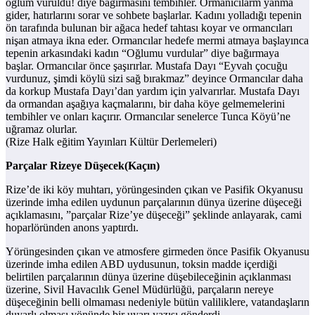
oğlum vuruldu! diye bağırmasını tembihler. Ormanıcılarm yanma
gider, hatırlarını sorar ve sohbete başlarlar. Kadını yolladığı tepenin
ön tarafında bulunan bir ağaca hedef tahtası koyar ve ormancıları
nişan atmaya ikna eder. Ormancılar hedefe mermi atmaya başlayınca
tepenin arkasındaki kadın “Oğlumu vurdular” diye bağırmaya
başlar. Ormancılar önce şaşırırlar. Mustafa Dayı “Eyvah çocuğu
vurdunuz, şimdi köylü sizi sağ bırakmaz” deyince Ormancılar daha
da korkup Mustafa Dayı’dan yardım için yalvarırlar. Mustafa Dayı
da ormandan aşağıya kaçmalarını, bir daha köye gelmemelerini
tembihler ve onları kaçırır. Ormancılar senelerce Tunca Köyü’ne
uğramaz olurlar.
(Rize Halk eğitim Yayınları Kültür Derlemeleri)
Parçalar Rizeye Düşecek(Kaçın)
Rize’de iki köy muhtarı, yörüngesinden çıkan ve Pasifik Okyanusu
üzerinde imha edilen uydunun parçalarının dünya üzerine düşeceği
açıklamasını, ”parçalar Rize’ye düşeceği” şeklinde anlayarak, cami
hoparlöründen anons yaptırdı.
Yörüngesinden çıkan ve atmosfere girmeden önce Pasifik Okyanusu
üzerinde imha edilen ABD uydusunun, toksin madde içerdiği
belirtilen parçalarının dünya üzerine düşebileceğinin açıklanması
üzerine, Sivil Havacılık Genel Müdürlüğü, parçaların nereye
düşeceğinin belli olmaması nedeniyle bütün valiliklere, vatandaşların
duyarlı olması yönünde bir uyarı yazısı gönderdi.