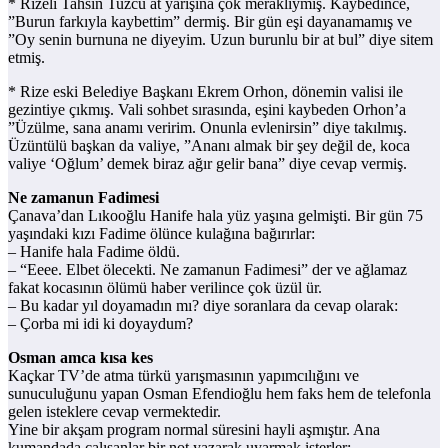
* Rizeli Tahsin Tuzcu at yarışına çok meraklıymış. Kaybedince,
”Burun farkıyla kaybettim” dermiş. Bir gün eşi dayanamamış ve
”Oy senin burnuna ne diyeyim. Uzun burunlu bir at bul” diye sitem
etmiş.
* Rize eski Belediye Başkanı Ekrem Orhon, dönemin valisi ile
gezintiye çıkmış. Vali sohbet sırasında, eşini kaybeden Orhon’a
”Üzülme, sana anamı veririm. Onunla evlenirsin” diye takılmış.
Üzüntülü başkan da valiye, ”Ananı almak bir şey değil de, koca
valiye ‘Oğlum’ demek biraz ağır gelir bana” diye cevap vermiş.
Ne zamanun Fadimesi
Çanava’dan Lıkooğlu Hanife hala yüz yaşına gelmişti. Bir gün 75
yaşındaki kızı Fadime ölünce kulağına bağırırlar:
– Hanife hala Fadime öldü.
– “Eeee. Elbet ölecekti. Ne zamanun Fadimesi” der ve ağlamaz
fakat kocasının ölümü haber verilince çok üzül ür.
– Bu kadar yıl doyamadın mı? diye soranlara da cevap olarak:
– Çorba mi idi ki doyaydum?
Osman amca kısa kes
Kaçkar TV’de atma türkü yarışmasının yapımcılığını ve
sunuculuğunu yapan Osman Efendioğlu hem faks hem de telefonla
gelen isteklere cevap vermektedir.
Yine bir akşam program normal süresini hayli aşmıştır. Ana
kumandada çalışanlar bir not yazarak uyarmak isterler: