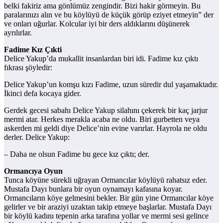
belki fakiriz ama gönlümüz zengindir. Bizi hakir görmeyin. Bu
paralarınızı alın ve bu köylüyü de küçük görüp eziyet etmeyin” der
ve onları uğurlar. Kolcular iyi bir ders aldıklarını düşünerek
ayrılırlar.
Fadime Kız Çıkti
Delice Yakup’da mukallit insanlardan biri idi. Fadime kız çıktı
fıkrası şöyledir:
Delice Yakup’un komşu kızı Fadime, uzun süredir dul yaşamaktadır.
İkinci defa kocaya gider.
Gerdek gecesi sabahı Delice Yakup silahını çekerek bir kaç jarjur
mermi atar. Herkes merakla acaba ne oldu. Biri gurbetten veya
askerden mi geldi diye Delice’nin evine varırlar. Hayrola ne oldu
derler. Delice Yakup:
– Daha ne olsun Fadime bu gece kız çıktı; der.
Ormancıya Oyun
Tunca köyüne sürekli uğrayan Ormancılar köylüyü rahatsız eder.
Mustafa Dayı bunlara bir oyun oynamayı kafasına koyar.
Ormancıların köye gelmesini bekler. Bir gün yine Ormancılar köye
gelirler ve bir araziyi uzaktan takip etmeye başlarlar. Mustafa Dayı
bir köylü kadını tepenin arka tarafına yollar ve mermi sesi gelince