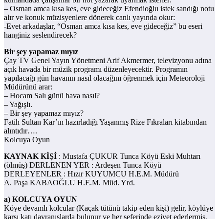
– Osman amca kısa kes, eve gideceğiz Efendioğlu istek sandığı notu
alır ve konuk müzisyenlere dönerek canlı yayında okur:
-Evet arkadaşlar, “Osman amca kısa kes, eve gideceğiz” bu eseri
hanginiz seslendirecek?
Bir şey yapamaz mıyız
Çay TV Genel Yayın Yönetmeni Arif Akmermer, televizyonu adına
açık havada bir müzik programı düzenleyecektir. Programın
yapılacağı gün havanın nasıl olacağını öğrenmek için Meteoroloji
Müdürünü arar:
– Hocam Salı günü hava nasıl?
– Yağışlı.
– Bir şey yapamaz mıyız?
Fatih Sultan Kar’ın hazırladığı Yaşanmış Rize Fıkraları kitabından
alıntıdır….
Kolcuya Oyun
KAYNAK KİŞİ
: Mustafa ÇUKUR Tunca Köyü Eski Muhtarı
(ölmüş) DERLENEN YER : Ardeşen Tunca Köyü
DERLEYENLER : Hızır KUYUMCU H.E.M. Müdürü
A. Paşa KABAOĞLU H.E.M. Müd. Yrd.
a) KOLCUYA OYUN
Köye devamlı kolcular (Kaçak tütünü takip eden kişi) gelir, köylüye
karşı katı davranışlarda bulunur ve her seferinde eziyet ederlermiş.