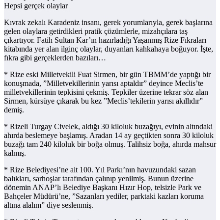
Hepsi gerçek olaylar
Kıvrak zekalı Karadeniz insanı, gerek yorumlarıyla, gerek başlarına
gelen olaylara getirdikleri pratik çözümlerle, mizahçılara taş
çıkartıyor. Fatih Sultan Kar’ın hazırladığı Yaşanmış Rize Fıkraları
kitabında yer alan ilginç olaylar, duyanları kahkahaya boğuyor. İşte,
fıkra gibi gerçeklerden bazıları…
* Rize eski Milletvekili Fuat Sirmen, bir gün TBMM’de yaptığı bir
konuşmada, ”Milletvekillerinin yarısı aptaldır” deyince Meclis’te
milletvekillerinin tepkisini çekmiş. Tepkiler üzerine tekrar söz alan
Sirmen, kürsüye çıkarak bu kez ”Meclis’tekilerin yarısı akıllıdır”
demiş.
* Rizeli Turgay Civelek, aldığı 30 kiloluk buzağıyı, evinin altındaki
ahırda beslemeye başlamış. Aradan 14 ay geçtikten sonra 30 kiloluk
buzağı tam 240 kiloluk bir boğa olmuş. Talihsiz boğa, ahırda mahsur
kalmış.
* Rize Belediyesi’ne ait 100. Yıl Parkı’nın havuzundaki sazan
balıkları, sarhoşlar tarafından çalınıp yenilmiş. Bunun üzerine
dönemin ANAP’lı Belediye Başkanı Hızır Hop, telsizle Park ve
Bahçeler Müdürü’ne, ”Sazanları yediler, parktaki kazları koruma
altına alalım” diye seslenmiş.