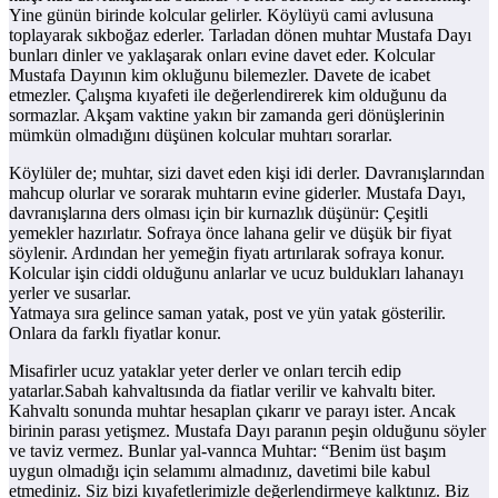
Yine günün birinde kolcular gelirler. Köylüyü cami avlusuna
toplayarak sıkboğaz ederler. Tarladan dönen muhtar Mustafa Dayı
bunları dinler ve yaklaşarak onları evine davet eder. Kolcular
Mustafa Dayının kim okluğunu bilemezler. Davete de icabet
etmezler. Çalışma kıyafeti ile değerlendirerek kim olduğunu da
sormazlar. Akşam vaktine yakın bir zamanda geri dönüşlerinin
mümkün olmadığını düşünen kolcular muhtarı sorarlar.
Köylüler de; muhtar, sizi davet eden kişi idi derler. Davranışlarından
mahcup olurlar ve sorarak muhtarın evine giderler. Mustafa Dayı,
davranışlarına ders olması için bir kurnazlık düşünür: Çeşitli
yemekler hazırlatır. Sofraya önce lahana gelir ve düşük bir fiyat
söylenir. Ardından her yemeğin fiyatı artırılarak sofraya konur.
Kolcular işin ciddi olduğunu anlarlar ve ucuz buldukları lahanayı
yerler ve susarlar.
Yatmaya sıra gelince saman yatak, post ve yün yatak gösterilir.
Onlara da farklı fiyatlar konur.
Misafirler ucuz yataklar yeter derler ve onları tercih edip
yatarlar.Sabah kahvaltısında da fiatlar verilir ve kahvaltı biter.
Kahvaltı sonunda muhtar hesaplan çıkarır ve parayı ister. Ancak
birinin parası yetişmez. Mustafa Dayı paranın peşin olduğunu söyler
ve taviz vermez. Bunlar yal-vannca Muhtar: “Benim üst başım
uygun olmadığı için selamımı almadınız, davetimi bile kabul
etmediniz. Siz bizi kıyafetlerimizle değerlendirmeye kalktınız. Biz