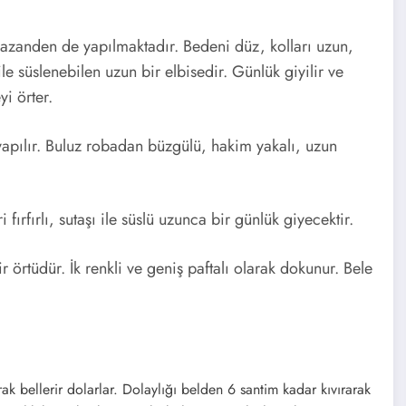
Dağb
azanden de yapılmaktadır. Bedeni düz, kolları uzun,
 ile süslenebilen uzun bir elbisedir. Günlük giyilir ve
aşı
i örter.
Canlı
Rize Canlı
yapılır. Buluz robadan büzgülü, hakim yakalı, uzun
Mobese
Kamera İzle
Mobe
fırfırlı, sutaşı ile süslü uzunca bir günlük giyecektir.
se
Rize
örtüdür. İk renkli ve geniş paftalı olarak dokunur. Bele
Dağbaşın'da
Kame
Bulunan
Mobese
raları
Kameraları
k bellerir dolarlar. Dolaylığı belden 6 santim kadar kıvırarak
İle Canlı