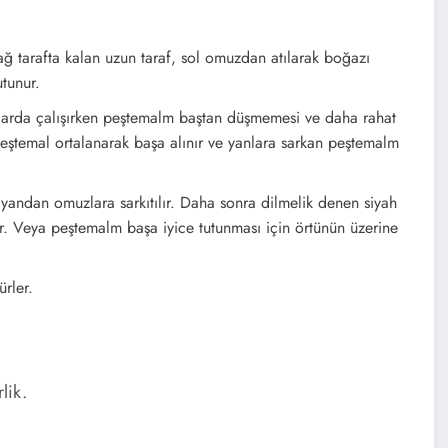
ğ tarafta kalan uzun taraf, sol omuzdan atılarak boğazı
utunur.
arda çalışırken peştemalm baştan düşmemesi ve daha rahat
 peştemal ortalanarak başa alınır ve yanlara sarkan peştemalm
 yandan omuzlara sarkıtılır. Daha sonra dilmelik denen siyah
ir. Veya peştemalm başa iyice tutunması için örtünün üzerine
rler.
lik.
Rize