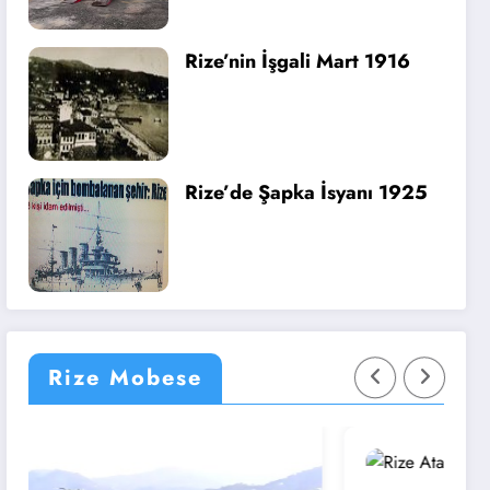
Rize’nin İşgali Mart 1916
Rize’de Şapka İsyanı 1925
Rize Mobese
Rize