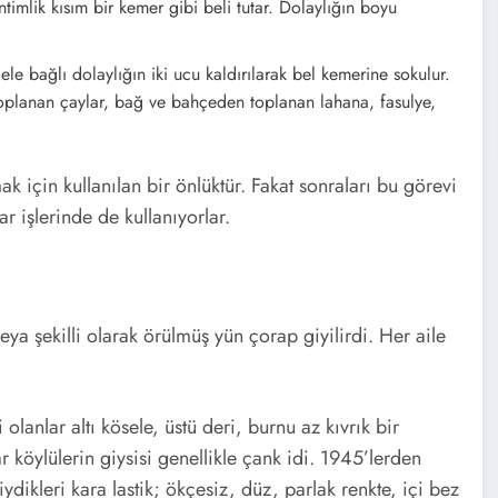
İzle
ntimlik kısım bir kemer gibi beli tutar. Dolaylığın boyu
Olarak
izleyebilirsiniz.
le bağlı dolaylığın iki ucu kaldırılarak bel kemerine sokulur.
e toplanan çaylar, bağ ve bahçeden toplanan lahana, fasulye,
ak için kullanılan bir önlüktür. Fakat sonraları bu görevi
r işlerinde de kullanıyorlar.
ya şekilli olarak örülmüş yün çorap giyilirdi. Her aile
 olanlar altı kösele, üstü deri, burnu az kıvrık bir
 köylülerin giysisi genellikle çank idi. 1945’lerden
ydikleri kara lastik; ökçesiz, düz, parlak renkte, içi bez