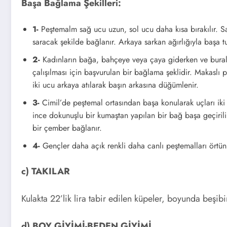
Başa Bağlama Şekilleri:
1-
Peştemalm sağ ucu uzun, sol ucu daha kısa bırakılır. Sa
saracak şekilde bağlanır. Arkaya sarkan ağırlığıyla başa t
2-
Kadınların bağa, bahçeye veya çaya giderken ve bural
çalışılması için başvurulan bir bağlama şeklidir. Makaslı
iki ucu arkaya atılarak başın arkasına düğümlenir.
3-
Cimil’de peştemal ortasından başa konularak uçları iki
ince dokunuşlu bir kumaştan yapılan bir bağ başa geçiril
bir çember bağlanır.
4-
Gençler daha açık renkli daha canlı peştemalları örtünü
c) TAKILAR
Kulakta 22’lik lira tabir edilen küpeler, boyunda beşibir
Rize
d) BOY GİYİMİ-BEDEN GİYİMİ