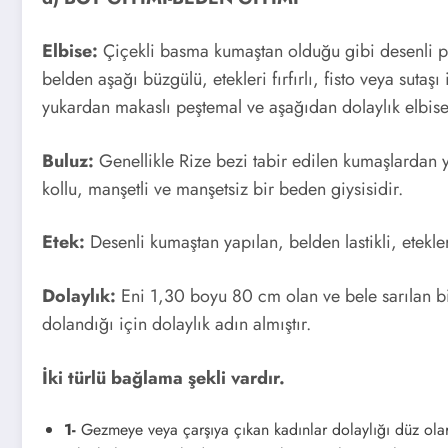
Ziraat
Elbise:
Çiçekli basma kumaştan olduğu gibi desenli p
belden aşağı büzgülü, etekleri fırfırlı, fisto veya sutaşı
Yokuşu
yukardan makaslı peştemal ve aşağıdan dolaylık elbisey
Canlı
Rize Canlı Mobese
Buluz:
Genellikle Rize bezi tabir edilen kumaşlardan 
Kamera İzle
kollu, manşetli ve manşetsiz bir beden giysisidir.
Mobes
Etek:
Desenli kumaştan yapılan, belden lastikli, etekleri 
Rize Ziraat
e İzle
Yokuşunda
Dolaylık:
Eni 1,30 boyu 80 cm olan ve bele sarılan bir 
Bulunan Mobese
dolandığı için dolaylık adın almıştır.
Kameraları İle
İki türlü bağlama şekli vardır.
Canlı Olarak
izleyebilirsiniz.Rize…
1-
Gezmeye veya çarşıya çıkan kadınlar dolaylığı düz olara