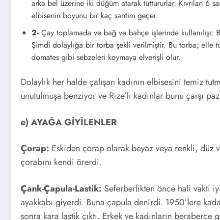
arka bel üzerine iki düğüm atarak tuttururlar. Kıvrılan 6 sa
elbisenin boyunu bir kaç santim geçer.
2-
Çay toplamada ve bağ ve bahçe işlerinde kullanılışı: Be
Şimdi dolaylığa bir torba şekli verilmiştir. Bu torba; ell
domates gibi sebzeleri koymaya elverişli olur.
Dolaylık her halde çalışan kadının elbisesini temiz tutm
unutulmuşa benziyor ve Rize’li kadınlar bunu çarşı paza
e) AYAĞA GİYİLENLER
Çorap:
Eskiden çorap olarak beyaz veya renkli, düz ve
çorabını kendi örerdi.
Çank-Çapula-Lastik:
Seferberlikten önce hali vakti iyi
ayakkabı giyerdi. Buna çapula denirdi. 1950’lere kadar
sonra kara lastik çıktı. Erkek ve kadınların beraberce gi