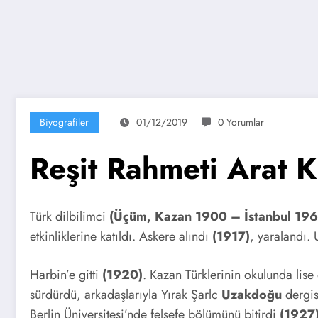
Biyografiler
01/12/2019
0 Yorumlar
Reşit Rahmeti Arat 
Türk dilbilimci
(Üçüm, Kazan 1900 – İstanbul 19
etkinliklerine katıldı. Askere alındı
(1917)
, yaralandı.
Harbin’e gitti
(1920)
. Kazan Türklerinin okulunda lis
sürdürdü, arkadaşlarıyla Yırak Şarlc
Uzakdoğu
dergis
Berlin Üniversitesi’nde felsefe bölümünü bitirdi
(1927)