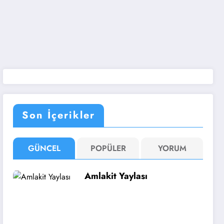
Son İçerikler
GÜNCEL
POPÜLER
YORUM
Amlakit Yaylası