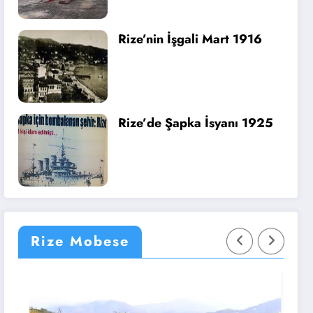
Rize’nin İşgali Mart 1916
Rize’de Şapka İsyanı 1925
Rize Mobese
ze
Rize