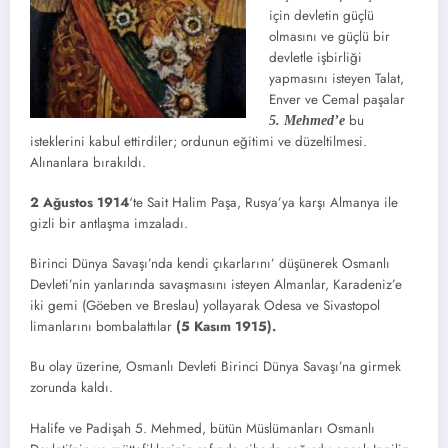
için devletin güçlü
olmasını ve güçlü bir
devletle işbirliği
yapmasını isteyen Talat,
Enver ve Cemal paşalar
bu
5. Mehmed’e
isteklerini kabul ettirdiler; ordunun eğitimi ve düzeltilmesi.
Alınanlara bırakıldı.
2 Ağustos 1914
‘te Sait Halim Paşa, Rusya’ya karşı Almanya ile
gizli bir antlaşma imzaladı.
Birinci Dünya Savaşı’nda kendi çıkarlarını’ düşünerek Osmanlı
Devleti’nin yanlarında savaşmasını isteyen Almanlar, Karadeniz’e
iki gemi (Göeben ve Breslau) yollayarak Odesa ve Sivastopol
limanlarını bombalattılar
(5 Kasım 1915).
Bu olay üzerine, Osmanlı Devleti Birinci Dünya Savaşı’na girmek
zorunda kaldı.
Halife ve Padişah 5. Mehmed, bütün Müslümanları Osmanlı