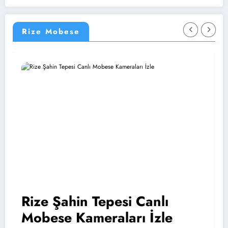
Rize Mobese
Rize Şahin Tepesi Canlı
Ri
Mobese Kameraları İzle
M