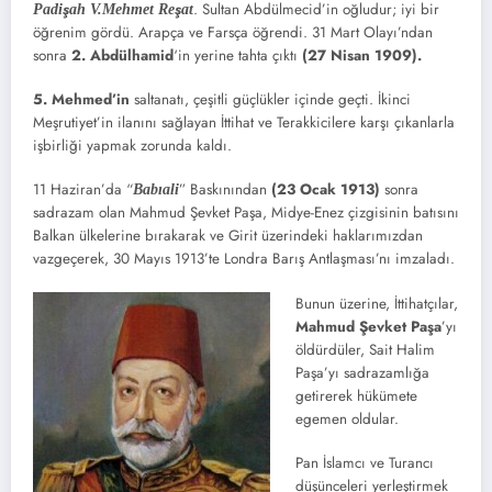
. Sultan Abdülmecid’in oğludur; iyi bir
Padişah V.Mehmet Reşat
öğrenim gördü. Arapça ve Farsça öğrendi. 31 Mart Olayı’ndan
sonra
2. Abdülhamid
‘in yerine tahta çıktı
(27 Nisan 1909).
5. Mehmed’in
saltanatı, çeşitli güçlükler içinde geçti. İkinci
Meşrutiyet’in ilanını sağlayan İttihat ve Terakkicilere karşı çıkanlarla
işbirliği yapmak zorunda kaldı.
11 Haziran’da “
” Baskınından
(23 Ocak 1913)
sonra
Babıali
sadrazam olan Mahmud Şevket Paşa, Midye-Enez çizgisinin batısını
Balkan ülkelerine bırakarak ve Girit üzerindeki haklarımızdan
vazgeçerek, 30 Mayıs 1913’te Londra Barış Antlaşması’nı imzaladı.
Bunun üzerine, İttihatçılar,
Mahmud Şevket Paşa
’yı
öldürdüler, Sait Halim
Paşa’yı sadrazamlığa
getirerek hükümete
egemen oldular.
Pan İslamcı ve Turancı
düşünceleri yerleştirmek