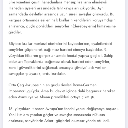
ülke yönetimi çeşitli hanedanlara mensup kralların elindeydi.
Hanedan üyeleri arasındada taht kavgaları çıkıyordu. Aynı
zamandada devletler arasında uzun süreli savaşlar çıkıyordu. Bu
kargaşa ortamında ezilen halk kralların kendilerini koruyamdığını
anlayınca, güçlü gördükleri senyörlerin(derebeylerin) himayesine
girdiler.
Böylece krallar merkezi otoritelerini kaybederken, eyaletlerdeki
senyörler güçlenerek bağımsız hareket etmeye başladılar. 9.
yüzyıldan itibaren gerçek anlamda feodal yapıya geçildi. Sahip
oldukları Topraklarda bağımsız olarak hareket eden senyörler,
kendi güvenliklerini sağlamak amacıyla şövalye’ adı verilen
savaşçılar tplayarak, ordu kurdular.
Orta Çağ Avrupasının en güçlü devleti Roma-Germen
İmparatorluğu’ydu. Ama bu devlet içinde dahi bağımsız hareket
eden Avusturya ve Alman prenslikleri ortaya çıkmıştı.
15. yüzyıldan itibaren Avrupa’nın feodal yapısı değişmeye başladı.
Yeni kıtalara yapılan göçler ve savaşlar sonrasında nüfusun
azalması, senyörlerin Askeri güçlerini olumsuz yönde etkiledi.