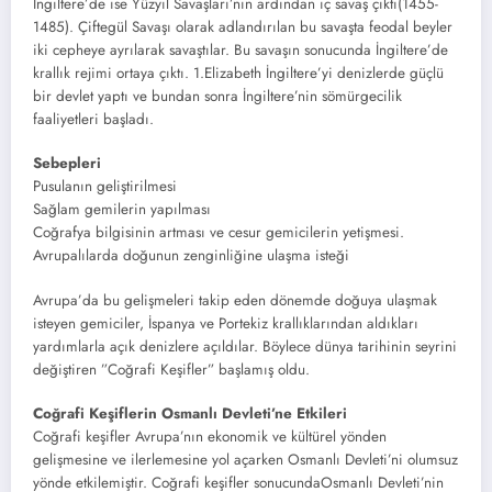
İngiltere’de ise Yüzyıl Savaşları’nın ardından iç savaş çıktı(1455-
1485). Çiftegül Savaşı olarak adlandırılan bu savaşta feodal beyler
iki cepheye ayrılarak savaştılar. Bu savaşın sonucunda İngiltere’de
krallık rejimi ortaya çıktı. 1.Elizabeth İngiltere’yi denizlerde güçlü
bir devlet yaptı ve bundan sonra İngiltere’nin sömürgecilik
faaliyetleri başladı.
Sebepleri
Pusulanın geliştirilmesi
Sağlam gemilerin yapılması
Coğrafya bilgisinin artması ve cesur gemicilerin yetişmesi.
Avrupalılarda doğunun zenginliğine ulaşma isteği
Avrupa’da bu gelişmeleri takip eden dönemde doğuya ulaşmak
isteyen gemiciler, İspanya ve Portekiz krallıklarından aldıkları
yardımlarla açık denizlere açıldılar. Böylece dünya tarihinin seyrini
değiştiren ”Coğrafi Keşifler” başlamış oldu.
Coğrafi Keşiflerin Osmanlı Devleti’ne Etkileri
Coğrafi keşifler Avrupa’nın ekonomik ve kültürel yönden
gelişmesine ve ilerlemesine yol açarken Osmanlı Devleti’ni olumsuz
yönde etkilemiştir. Coğrafi keşifler sonucundaOsmanlı Devleti’nin