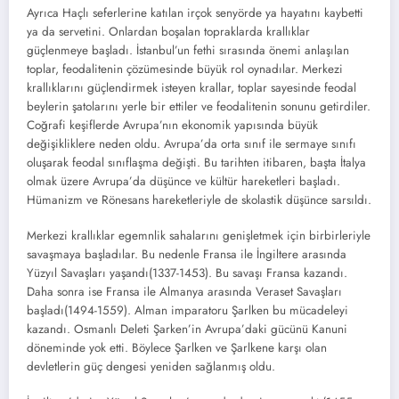
Ayrıca Haçlı seferlerine katılan irçok senyörde ya hayatını kaybetti
ya da servetini. Onlardan boşalan topraklarda krallıklar
güçlenmeye başladı. İstanbul’un fethi sırasında önemi anlaşılan
toplar, feodalitenin çözümesinde büyük rol oynadılar. Merkezi
krallıklarını güçlendirmek isteyen krallar, toplar sayesinde feodal
beylerin şatolarını yerle bir ettiler ve feodalitenin sonunu getirdiler.
Coğrafi keşiflerde Avrupa’nın ekonomik yapısında büyük
değişikliklere neden oldu. Avrupa’da orta sınıf ile sermaye sınıfı
oluşarak feodal sınıflaşma değişti. Bu tarihten itibaren, başta İtalya
olmak üzere Avrupa’da düşünce ve kültür hareketleri başladı.
Hümanizm ve Rönesans hareketleriyle de skolastik düşünce sarsıldı.
Merkezi krallıklar egemnlik sahalarını genişletmek için birbirleriyle
savaşmaya başladılar. Bu nedenle Fransa ile İngiltere arasında
Yüzyıl Savaşları yaşandı(1337-1453). Bu savaşı Fransa kazandı.
Daha sonra ise Fransa ile Almanya arasında Veraset Savaşları
başladı(1494-1559). Alman imparatoru Şarlken bu mücadeleyi
kazandı. Osmanlı Deleti Şarken’in Avrupa’daki gücünü Kanuni
döneminde yok etti. Böylece Şarlken ve Şarlkene karşı olan
devletlerin güç dengesi yeniden sağlanmış oldu.