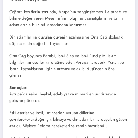
Coğrafi keşiflerin sonunda, Arupa’nın zenginşleşmesi ile sanata ve
bilime değer veren Mesen sıfının oluşması, sanatçıların ve bilim
adamlarının bu sınıf tareadından korunması.
Din adamlarına duyulan güvenin azalması ve Orta Çağ skolastik
düşüncesinin değerini kaybetmesi
Orta Çağ boyunca Farabi, İbn-i Sina ve İbn-i Rüşd gibi İslam
bilginlerinin eserlerini tercüme eden Avrupalılardaeski Yunan ve
İbrani kaynaklarına ilginin artması ve akılcı düşüncenin öne
çıkması.
Sonuçları
Avrupa’da reim, heykel, edebiyat ve mimari en üst düzeyde
gelişme gösterdi.
Eski eserler ve İncil, Latinceden Avrupa dillerine
çevrilerekokunduğu için kiliseye ve din adamlarına duyulan güven
azaldı. Böylece Reform hareketlerine zemin hazırlandı.