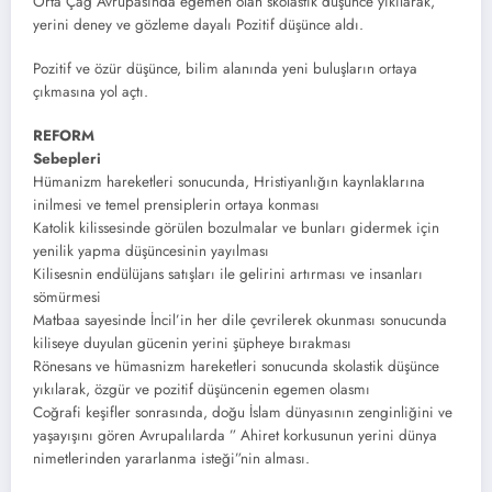
Orta Çağ Avrupasında egemen olan skolastik düşünce yıkılarak,
yerini deney ve gözleme dayalı Pozitif düşünce aldı.
Pozitif ve özür düşünce, bilim alanında yeni buluşların ortaya
çıkmasına yol açtı.
REFORM
Sebepleri
Hümanizm hareketleri sonucunda, Hristiyanlığın kaynlaklarına
inilmesi ve temel prensiplerin ortaya konması
Katolik kilissesinde görülen bozulmalar ve bunları gidermek için
yenilik yapma düşüncesinin yayılması
Kilisesnin endülüjans satışları ile gelirini artırması ve insanları
sömürmesi
Matbaa sayesinde İncil’in her dile çevrilerek okunması sonucunda
kiliseye duyulan gücenin yerini şüpheye bırakması
Rönesans ve hümasnizm hareketleri sonucunda skolastik düşünce
yıkılarak, özgür ve pozitif düşüncenin egemen olasmı
Coğrafi keşifler sonrasında, doğu İslam dünyasının zenginliğini ve
yaşayışını gören Avrupalılarda ” Ahiret korkusunun yerini dünya
nimetlerinden yararlanma isteği”nin alması.