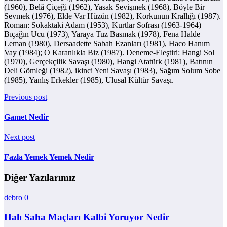
(1960), Belâ Çiçeği (1962), Yasak Sevişmek (1968), Böyle Bir
Sevmek (1976), Elde Var Hüzün (1982), Korkunun Krallığı (1987).
Roman: Sokaktaki Adam (1953), Kurtlar Sofrası (1963-1964)
Bıçağın Ucu (1973), Yaraya Tuz Basmak (1978), Fena Halde
Leman (1980), Dersaadette Sabah Ezanları (1981), Haco Hanım
Vay (1984); O Karanlıkla Biz (1987). Deneme-Eleştiri: Hangi Sol
(1970), Gerçekçilik Savaşı (1980), Hangi Atatürk (1981), Batının
Deli Gömleği (1982), ikinci Yeni Savaşı (1983), Sağım Solum Sobe
(1985), Yanlış Erkekler (1985), Ulusal Kültür Savaşı.
Previous post
Gamet Nedir
Next post
Fazla Yemek Yemek Nedir
Diğer Yazılarımız
debro
0
Halı Saha Maçları Kalbi Yoruyor Nedir