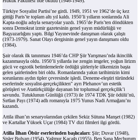
Hukuk Fakültesi’nde okudu (1946-1949).
Türkiye Sosyalist Partisi’ne girdi. 1949, 1951 ve 1962’de üç kez
gittiği Paris’te toplam altı yıl kaldı. 1950’li yılların sonlarında Ali
Kapta-noğlu adıyla senaryolar yazdı. 1965’de Paris’ten döndükten
sonra Demokrat izmir gazetesinin genel yayın müdürlüğü ve
Başyazarlığını yaptı. Bilgi Yayınevinde danışman olarak çalıştı
(1973-1979). Sanat Olayı dergisinin genel yayın danışmanı oldu
(1984).
Şair olarak ilk tanınması 1946’da CHP Şiir Yarışması’nda ikincilik
kazanmasıyla oldu. 1950’li yıllarda ise zengin imgeler, yoğun lirizm
gücü ve egzotik betimlemelerle ördüğü şiirleriyle ülkemizin başta
gelen şairlerinden biri oldu. Romanlarında yakın tarihimizin kimi
sorunlarını aydın tipler çevresinde işledi. Deneme-eleştiri türündeki
eserlerinde sosyalist-gerçekçilikten" ayrı Plehanov’un estetik
görüşleri ve Atatürkçülüğe dayanan bir toplumsal gerçekçilik’i
savundu. Tutuklunun Günlüğü (1973) ile 1974 TDK Şiir ödülü’nü,
Sırtlan Payı (1974) adlı romanıyla 1975 Yunus Nadi Armağanı’nı
kazandı.
Attila ilhan’ın senaryolarından çekilen Sekiz Sütuna Manşet (1982)
ve Kartallar Yüksek Uçar (1984) TV dizi filmleri ilgi gördü.
Atilla İlhan Öbür eserlerinden başlıcaları
: Şiir; Duvar (1948),
Sisler Bulvarı (1954), Yağmur Kaçağı (1955), Ben Sana Mecburum