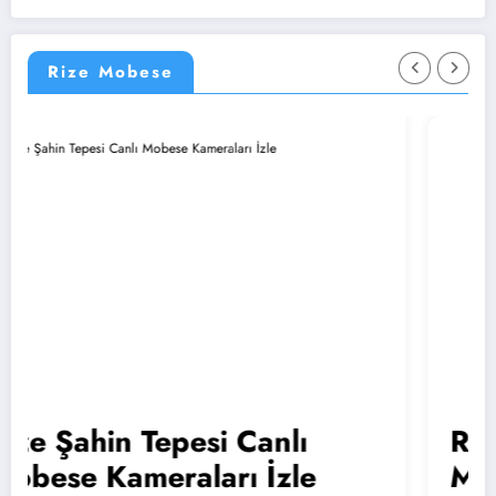
Rize Mobese
in Tepesi Canlı
Rize Atatü
ameraları İzle
Mobese K