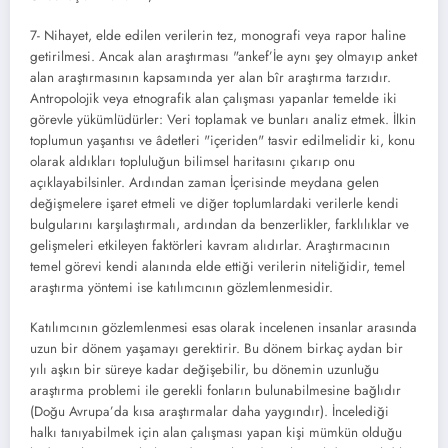
7- Nihayet, elde edilen verilerin tez, monografi veya rapor haline
getirilmesi. Ancak alan araştırması "ankef’İe aynı şey ol­mayıp anket
alan araştırmasının kapsamında yer alan bîr araştırma tarzıdır.
Antropolojik veya etnografik alan çalışması yapanlar temel­de iki
görevle yükümlüdürler: Veri toplamak ve bunları analiz etmek. İlkin
toplumun yaşan­tısı ve âdetleri "içeriden" tasvir edilmelidir ki, konu
olarak aldıkları topluluğun bilimsel hari­tasını çıkarıp onu
açıklayabilsinler. Ardından zaman İçerisinde meydana gelen
değişmelere işaret etmeli ve diğer toplumlardaki verilerle kendi
bulgularını karşılaştırmalı, ardından da benzerlikler, farklılıklar ve
gelişmeleri etkile­yen faktörleri kavram alıdırlar. Araştırmacının
temel görevi kendi alanında elde ettiği verile­rin niteliğidir, temel
araştırma yöntemi ise ka­tılımcının gözlemlenmesidir.
Katılımcının gözlemlenmesi esas olarak ince­lenen insanlar arasında
uzun bir dönem yaşa­mayı gerektirir. Bu dönem birkaç aydan bir
yı­lı aşkın bir süreye kadar değişebilir, bu döne­min uzunluğu
araştırma problemi ile gerekli fonların bulunabilmesine bağlıdır
(Doğu Av­rupa’da kısa araştırmalar daha yaygındır). İn­celediği
halkı tanıyabilmek için alan çalışması yapan kişi mümkün olduğu