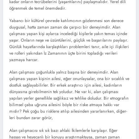
kadar onların tec­rübelerini (yaşantılarını) paylaşmalıdır. Yerel dili
öğrenmek de temel önemdedir.
Yabancı bir kültürel çevrede katılımcının gözlenmesi son derece
duygusal, hatta zaman zaman da çarpıcı bir deneyimdir. Alan
çalış­ması yapan kişi aylarca incelediği kişilerle ya­kın temas içinde
yaşar. Onların neşe ve üzün­tülerini, güçlük ve başarılarını paylaşır.
Gün­lük hayatlarında karşlaştıkları problemleri ta­nır, aile içi ilişkileri
ve rolleri yakından İz Zamanının üçte birini topladığı verileri
yazma­ya harcar.
Alan çalışması çoğunlukla yalnız başına bir deneyimdir. Alan
çalışması yapan kişinin aile­si, eğer onunlaysalar, ona bir sıcaklık ve
dost­luk sağlayabilirler. Bir erkek araştırıcı için aile­si, kadınların
dünyasına girebilmenin tek yolu­dur. Ne var ki, alan çalışması
yapılan yerler ge­nellikle sağlıksız ve tehlike doludur. Bir etnog­rafın
bilimsel çaba uğruna ailesini böyle bir riske atmaya hakkı var
mıdır? Pek çoğu bu risklere atılıp ailesinden yararlanırken, diğer­
leri bundan zarar görür,
Alan çalışmacısı sık sık bazı ahlaki İkilemler­le karşılaşır. Eğer
hassas ve heyecanlı bir ko­nuyu araştırmaktaysa, zaman zaman