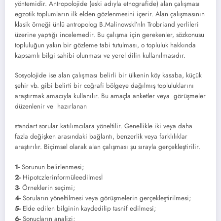
yöntemidir. Antropolojide (eski adıyla etnografide) alan çalışması
egzotik top­lumların ilk elden gözlenmesini içerir. Alan çalışmasının
klasik örneği ünlü antropolog B.Malinowskİ’nİn Trobriand yerlileri
üzerine yaptığı incelemedir. Bu çalışma için gereken­ler, sözkonusu
topluluğun yakın bir gözleme tabi tutulması, o topluluk hakkında
kapsamlı bilgi sahibi olunması ve yerel dilin kullanılma­sıdır.
Sosyolojide ise alan çalışması belirli bir ülke­nin köy kasaba, küçük
şehir vb. gibi belirti bir coğrafi bölgeye dağılmış topluluklarını
araştır­mak amacıyla kullanılır. Bu amaçla anketler veya görüşmeler
düzenlenir ve hazırlanan
standart sorular katılımcılara yöneltilir. Ge­nellikle iki veya daha
fazla değişken arasında­ki bağlantı, benzerlik veya farklılıklar
araştırı­lır. Biçimsel olarak alan çalışması şu sırayla gerçekleştirilir.
1-
Sorunun belirlenmesi;
2-
Hipotczlerinformüleedilmesİ
3-
Örnekle­rin seçimi;
4-
Soruların yöneltilmesi veya gö­rüşmelerin gerçekleştirilmesi;
5-
Elde edilen bilginin kaydedilip tasnif edilmesi;
6-
Sonuçla­rın analizi;