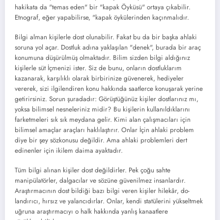
hakikata da "temas eden" bir "kapak Öyküsü" ortaya çı­kabilir.
Etnograf, eğer yapabilirse, "kapak öy­külerinden kaçınmalıdır.
Bilgi alman kişilerle dost olunabilir. Fakat bu da bir başka ahlaki
soruna yol açar. Dost­luk adına yaklaşılan "denek", burada bir araç
konumuna düşürülmüş olmaktadır. Bilim siz­den bilgi aldığınız
kişilerle süt İçmenizi ister. Siz de bunu, onların dostluklarım
kazanarak, karşılıklı olarak birbirinize güvenerek, hediye­ler
vererek, sizi ilgilendiren konu hakkında sa­atlerce konuşarak yerine
getirirsiniz. Sorun şu­radadır: Görüştüğünüz kişiler dostlarınız mı,
yoksa bilimsel nesneleriniz midir? Bu kişile­rin kullanıldıklarını
farketmeleri sık sık mey­dana gelir. Kimi alan çalışmacıları için
bilim­sel amaçlar araçları haklılaştırır. Onlar İçin ah­laki problem
diye bir şey sözkonusu değildir. Ama ahlaki problemleri dert
edinenler için ikilem daima ayaktadır.
Tüm bilgi alınan kişiler dost değildirler. Pek çoğu sahte
manipülatörler, dalgacılar ve sözü­ne güvenilmez insanlardır.
Araştırmacının dost bildiği bazı bilgi veren kişiler hilekâr, do­
landırıcı, hırsız ve yalancıdırlar. Onlar, kendi statülerini yükseltmek
uğruna araştırmacıyı o halk hakkında yanlış kanaatlere