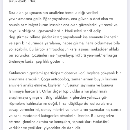
sürükleyebilir­ler.
Sıra alan çalışmacısının analizine temel aldı­ğı verileri
yayınlamasına gelir. Eğer yayınlar­sa, ona güvenip dost olan ve
onunla samimiyet kuran İnsanlar ona olan güvenlerini yitire­cek ve
hayal kırıklığına uğrayacaklardır. Hadi­seleri tahrif edip
değiştirmek bilime şiddet ka­tar; yayınlamak ise emanete ihanettir
ve aşırı bir durumda yaralama, hapse girme, hatta öl­dürmeye bile
yol açabilir. Bu birçok antropo­logun karşılaşması mukadder ahlaki
bir sorun­dur. Çözümleri ise "yayınlayıp küfürü yen-mek"tenkurgu
üretmeye kadar çeşitlilik göste­rir.
Katılımcının gözlemi (participant observali-on) böylece çok-yanlı bir
araştırma aracıdır. Çoğu antropolog, zamanlarının büyük kısmını
arşivleri analiz etmeye, köylerin nüfusunun sa­yımına ve konuyu
tanımaya harcarlar. Onlar diğer topluluklarla karşılaştırmalı
araştırmaya girişirler. Bilgi aldıkları kişilerden yalnızca gö­
rüşmelere katılmalarını değil, fırsat düştükçe de test sorularına
cevap vermelerini, deneyim­lerini ve tutumlarını yazmalarını; cansız
ve canlı maddeleri kategorize etmelerini isterler. Bu kategorize
ettirme işlemine akraba ve komşuları, tapındıkları tabiat-üstü
varlıklar ve yedikleri yiyecekler de dahildir.