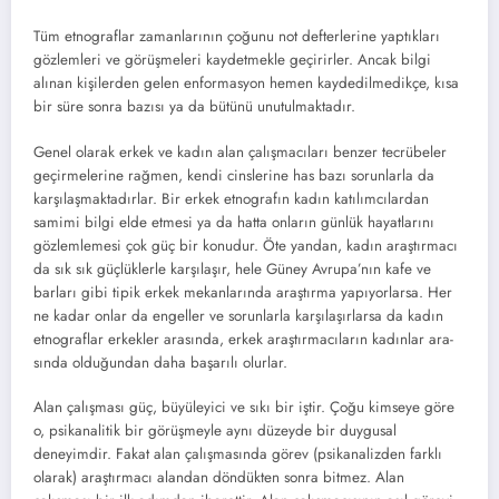
Tüm etnograflar zamanlarının çoğunu not defterlerine yaptıkları
gözlemleri ve görüşme­leri kaydetmekle geçirirler. Ancak bilgi
alınan kişilerden gelen enformasyon hemen kaydedil­medikçe, kısa
bir süre sonra bazısı ya da bütü­nü unutulmaktadır.
Genel olarak erkek ve kadın alan çalışmacı­ları benzer tecrübeler
geçirmelerine rağmen, kendi cinslerine has bazı sorunlarla da
karşı­laşmaktadırlar. Bir erkek etnografın kadın ka­tılımcılardan
samimi bilgi elde etmesi ya da hatta onların günlük hayatlarını
gözlemlemesi çok güç bir konudur. Öte yandan, kadın araş­tırmacı
da sık sık güçlüklerle karşılaşır, hele Güney Avrupa’nın kafe ve
barları gibi tipik er­kek mekanlarında araştırma yapıyorlarsa. Her
ne kadar onlar da engeller ve sorunlarla karşılaşırlarsa da kadın
etnograflar erkekler arasında, erkek araştırmacıların kadınlar ara­
sında olduğundan daha başarılı olurlar.
Alan çalışması güç, büyüleyici ve sıkı bir iş­tir. Çoğu kimseye göre
o, psikanalitik bir gö­rüşmeyle aynı düzeyde bir duygusal
deneyimdir. Fakat alan çalışmasında görev (psikanaliz­den farklı
olarak) araştırmacı alandan dön­dükten sonra bitmez. Alan