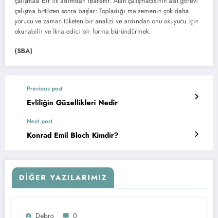
çalışması bir ilk adımdan ibarettir. Alan çalışmacısının asıl gö­revi
çalışma bittikten sonra başlar: Topladığı malzemenin çok daha
yorucu ve zaman tüke­ten bir analizi ve ardından onu okuyucu için
okunabilir ve İkna edici bir forma büründürmek.
(SBA)
Previous post
Evliliğin Güzellikleri Nedir
Next post
Konrad Emil Bloch Kimdir?
DIĞER YAZILARIMIZ
Debro
0