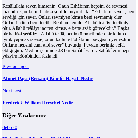
Resûlullahı seven kimsenin, Onun Eshâbının hepsini de sevmesi
lâzımdır. Çünki bir hadîs-i şerîfde buyurdu ki: “Eshâbımı seven, beni
sevdiği için sever. Onları sevmiyen kimse beni sevmemiş olur.
Onları inciten beni incitir. Beni inciten de, Allahü teâlâyı incitmiş
olur. Allahü teâlâyı inciten kimse, elbette azâb görecekdir.” Başka
bir hadîs-i şerîfde: “Allahü teâlâ, benim ümmetimden bir kuluna
iyilik yapmak isterse, onun kalbine Eshâbımın sevgisini yerleşdirir.
Onların hepsini canı gibi sever” buyurdu. Peygamberimiz vefât
etdiği gün, Medîne şehrinde 33 bin Sahâbî vardı. Sahâbîlerin hepsi,
yüzyirmidörtbinden fazla idi.
Previous post
Ahmet Paşa (Ressam) Kimdir Hayatı Nedir
Next post
Frederick William Herschel Nedir
Diğer Yazılarımız
debro
0