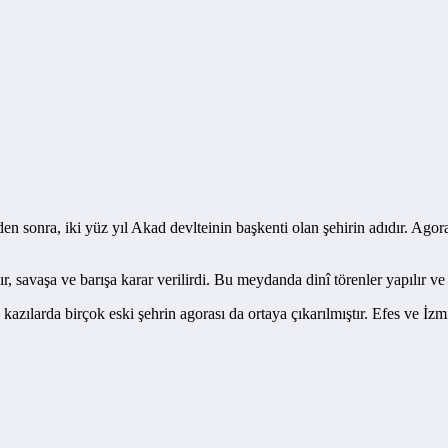
onra, iki yüz yıl Akad devlteinin başkenti olan şehirin adıdır. Agora’
rılır, savaşa ve barışa karar verilirdi. Bu meydanda dinî törenler yapılır 
zılarda birçok eski şehrin agorası da ortaya çıkarılmıştır. Efes ve İzmir 