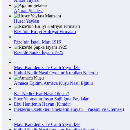
Anzer Yaylası
Ağaran Şelalesi
Huser Yaylası
Rize’nin En İyi Hafriyat Firmaları
Rize’nin İşgali Mart 1916
Rize’de Şapka İsyanı 1925
Mavi Karadeniz Tv Canlı Yayın İzle
Futbol Nedir Nasıl Oynanır Kuralları Nelerdir
Atmaca Eğitimi Atmaca Kuşu Nasıl Eğitilir
Kar Nedir? Kar Nasıl Oluşur?
Spor Yapmanın İnsan Sağlığına Faydaları
Ebu Hanifenin Hayatı (Kimdir)
İneklerin Özellikleri (İneklerin Hayatı – Yaşamı ve Üremesi)
Mavi Karadeniz Tv Canlı Yayın İzle
Futbol Nedir Nasıl Oynanır Kuralları Nelerdir