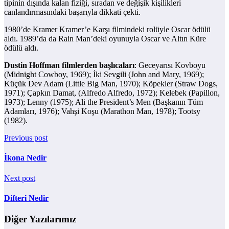
tipinin dışında kalan fiziği, sıradan ve değişik kişilikleri
canlandırmasındaki başarıyla dikkati çekti.
1980’de Kramer Kramer’e Karşı filmindeki rolüyle Oscar ödülü
aldı. 1989’da da Rain Man’deki oyunuyla Oscar ve Altın Küre
ödülü aldı.
Dustin Hoffman filmlerden başlıcaları
: Geceyarısı Kovboyu
(Midnight Cowboy, 1969); İki Sevgili (John and Mary, 1969);
Küçük Dev Adam (Little Big Man, 1970); Köpekler (Straw Dogs,
1971); Çapkın Damat, (Alfredo Alfredo, 1972); Kelebek (Papillon,
1973); Lenny (1975); Ali the President’s Men (Başkanın Tüm
Adamları, 1976); Vahşi Koşu (Marathon Man, 1978); Tootsy
(1982).
Previous post
İkona Nedir
Next post
Difteri Nedir
Diğer Yazılarımız