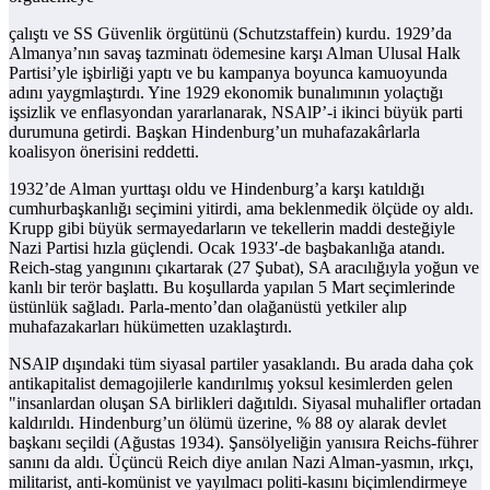
çalıştı ve SS Güvenlik örgütünü (Schutzstaffein) kurdu. 1929’da
Almanya’nın savaş tazminatı ödemesine karşı Alman Ulusal Halk
Partisi’yle işbirliği yaptı ve bu kampanya boyunca kamuoyunda
adını yaygmlaştırdı. Yine 1929 ekonomik bunalımının yolaçtığı
işsizlik ve enflasyondan yararlanarak, NSAlP’-i ikinci büyük parti
durumuna getirdi. Başkan Hindenburg’un muhafazakârlarla
koalisyon önerisini reddetti.
1932’de Alman yurttaşı oldu ve Hindenburg’a karşı katıldığı
cumhurbaşkanlığı seçimini yitirdi, ama beklenmedik ölçüde oy aldı.
Krupp gibi büyük sermayedarların ve tekellerin maddi desteğiyle
Nazi Partisi hızla güçlendi. Ocak 1933′-de başbakanlığa atandı.
Reich-stag yangınını çıkartarak (27 Şubat), SA aracılığıyla yoğun ve
kanlı bir terör başlattı. Bu koşullarda yapılan 5 Mart seçimlerinde
üstünlük sağladı. Parla-mento’dan olağanüstü yetkiler alıp
muhafazakarları hükümetten uzaklaştırdı.
NSAlP dışındaki tüm siyasal partiler yasaklandı. Bu arada daha çok
antikapitalist demagojilerle kandırılmış yoksul kesimlerden gelen
"insanlardan oluşan SA birlikleri dağıtıldı. Siyasal muhalifler ortadan
kaldırıldı. Hindenburg’un ölümü üzerine, % 88 oy alarak devlet
başkanı seçildi (Ağustas 1934). Şansölyeliğin yanısıra Reichs-führer
sanını da aldı. Üçüncü Reich diye anılan Nazi Alman-yasmın, ırkçı,
militarist, anti-komünist ve yayılmacı politi-kasını biçimlendirmeye