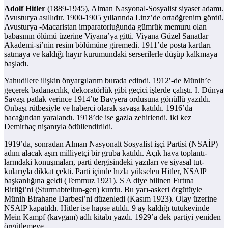
Adolf Hitler
(1889-1945), Alman Nasyonal-Sosyalist siyaset adamı.
Avusturya asıllıdır. 1900-1905 yıllarında Linz’de ortaöğrenim gördü.
Avusturya -Macaristan imparatorluğunda gümrük memuru olan
babasının ölümü üzerine Viyana’ya gitti. Viyana Güzel Sanatlar
Akademi-si’nin resim bölümüne giremedi. 1911’de posta kartları
satmaya ve kaldığı hayır kurumundaki serserilerle düşüp kalkmaya
başladı.
Yahudilere ilişkin önyargılarım burada edindi. 1912′-de Münih’e
geçerek badanacılık, dekoratörlük gibi geçici işlerde çalıştı. I. Dünya
Savaşı patlak verince 1914’te Bavyera ordusuna gönüllü yazıldı.
Onbaşı rütbesiyle ve haberci olarak savaşa katıldı. 1916’da
bacağından yaralandı. 1918’de ise gazla zehirlendi. iki kez
Demirhaç nişanıyla ödüllendirildi.
1919’da, sonradan Alman Nasyonalt Sosyalist işçi Partisi (NSAİP)
adını alacak aşırı milliyetçi bir gruba katıldı. Açık hava toplantı-
larmdaki konuşmaları, parti dergisindeki yazıları ve siyasal tut-
kularıyla dikkat çekti. Parti içinde hızla yükselen Hitler, NSAlP
başkanlığına geldi (Temmuz 1921). S A diye bilinen Fırtına
Birliği’ni (Sturmabteilun-gen) kurdu. Bu yarı-askeri örgütüyle
Münih Birahane Darbesi’ni düzenledi (Kasım 1923). Olay üzerine
NSAlP kapatıldı. Hitler ise hapse atıldı. 9 ay kaldığı tutukevinde
Mein Kampf (kavgam) adlı kitabı yazdı. 1929’a dek partiyi yeniden
örgütlemeye