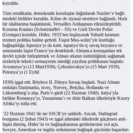
koyuldu.
Tüm sendikalar, demokratik kuruluşlar dağıtılarak Naziler’e bağlı
mesleki birlikler kuruldu. Kilise de siyasal otoriteye bağlandı. Hızlı
bir silahlanma başlatılarak, Versailles Antlaşması etkisizleştirildi.
Koruma Kıtaları (Schutzstaffel – SS) ve Gizli Devlet Polisi
(Gestapo) kuruldu. Hitler, 1933’ten başlayarak Yahudi kırımını
resmen politika haline getirdi. Faşist Mus-solini’yle kurduğu
bağlaşıklığa Japonya’yı da kattı, ispanya’da iç savaş boyunca ve
sonrasında faşist Franco’yu destekledi. Almanca konuşanları tek
devlet içinde birleştirmek ve Alman ırkının üstünlüğünü sağlamak
sözleriyle tekelci sermayenin istediği yayılma politikasını başlattı:
Avusturya’yı (13 Mart1938), Çekoslovakya’yı (15 Mart 1939),
Polonya’yı (1 Eylül
1939) işgal etti. Böylece II. Dünya Savaşı başladı. Nazi Alman
orduları Danimarka, isveç, Norveç, Belçika, Hollanda ve
Lüksemburg’u alıp, Paris’e girdi (22 Haziran 1940). italya’yla
birlikte Romanya’yı, Yunanistan’ı ve öbür Balkan ülkeleriyle Kuzey
Afrika’yı istila etti.
’22 Haziran 1941’de ise SSCB’ye saldırdı. Ancak, Stalingrad
bozgunu (2 Şubat 1943) ve işgal altındaki ülkelerde güçlenen anti-
faşist direniş, Hitler’in ve bağlaşıklarının gerilemesine yol açtı.
Sovyet, Amerikan ve ingiliz ordularının bağlaşık gücünün başarıları