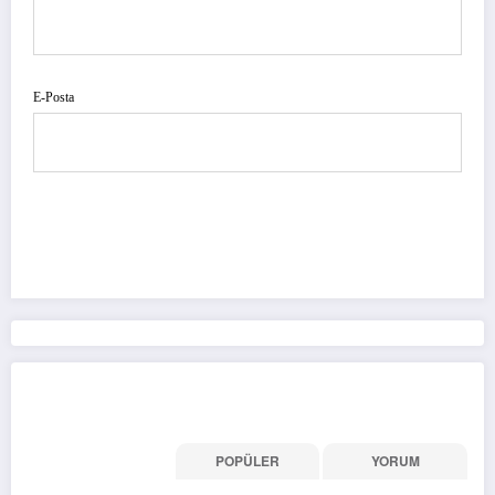
E-Posta
Son İçerikler
GÜNCEL
POPÜLER
YORUM