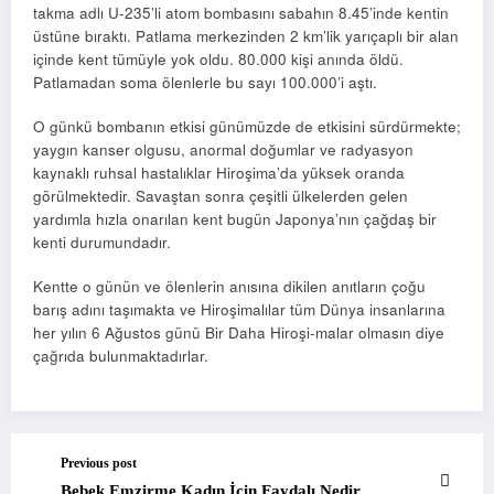
takma adlı U-235’li atom bombasını sabahın 8.45’inde kentin
üstüne bıraktı. Patlama merkezinden 2 km’lik yarıçaplı bir alan
içinde kent tümüyle yok oldu. 80.000 kişi anında öldü.
Patlamadan soma ölenlerle bu sayı 100.000’i aştı.
O günkü bombanın etkisi günümüzde de etkisini sürdürmekte;
yaygın kanser olgusu, anormal doğumlar ve radyasyon
kaynaklı ruhsal hastalıklar Hiroşima’da yüksek oranda
görülmektedir. Savaştan sonra çeşitli ülkelerden gelen
yardımla hızla onarılan kent bugün Japonya’nın çağdaş bir
kenti durumundadır.
Kentte o günün ve ölenlerin anısına dikilen anıtların çoğu
barış adını taşımakta ve Hiroşimalılar tüm Dünya insanlarına
her yılın 6 Ağustos günü Bir Daha Hiroşi-malar olmasın diye
çağrıda bulunmaktadırlar.
Previous post
Bebek Emzirme Kadın İçin Faydalı Nedir