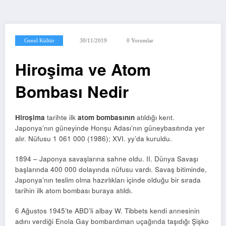
Genel Kültür
30/11/2019
0 Yorumlar
Hiroşima ve Atom
Bombası Nedir
Hiroşima
tarihte ilk
atom bombasının
atıldığı kent.
Japonya’nın güneyinde Honşu Adası’nın güneybasıtında yer
alır. Nüfusu 1 061 000 (1986); XVI. yy’da kuruldu.
1894 – Japonya savaşlarına sahne oldu. II. Dünya Savaşı
başlarında 400 000 dolayında nüfusu vardı. Savaş bitiminde,
Japonya’nın teslim olma hazırlıkları içinde olduğu bir sırada
tarihin ilk atom bombası buraya atıldı.
6 Ağustos 1945’te ABD’li albay W. Tibbets kendi annesinin
adını verdiği Enola Gay bombardıman uçağında taşıdığı Şişko