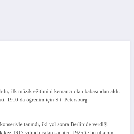
dır, ilk müzik eğitimini kemancı olan babasından aldı.
i. 1910’da öğrenim için S t. Petersburg
onseriyle tanındı, iki yol sonra Berlin’de verdiği
lk kez 1917 yılında çalan sanatçı, 1925’te bu ülkenin