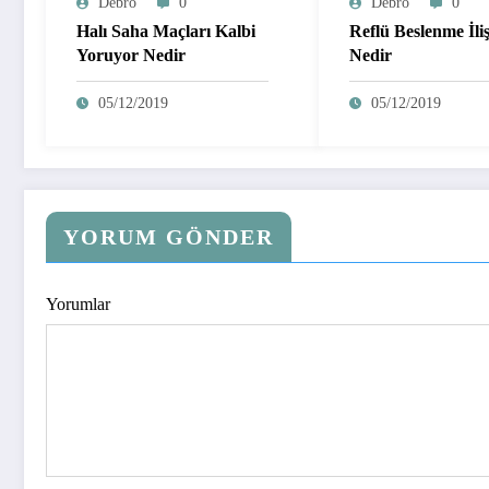
Debro
0
Debro
0
Halı Saha Maçları Kalbi
Reflü Beslenme İliş
Yoruyor Nedir
Nedir
05/12/2019
05/12/2019
YORUM GÖNDER
Yorumlar