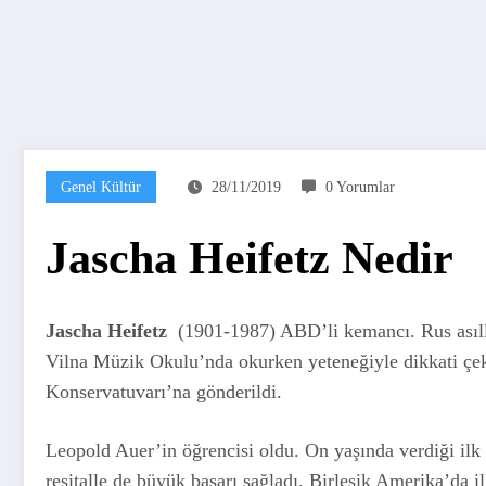
Genel Kültür
28/11/2019
0 Yorumlar
Jascha Heifetz Nedir
Jascha Heifetz
(1901-1987) ABD’li kemancı. Rus asıllı
Vilna Müzik Okulu’nda okurken yeteneğiyle dikkati çekt
Konservatuvarı’na gönderildi.
Leopold Auer’in öğrencisi oldu. On yaşında verdiği ilk k
resitalle de büyük başarı sağladı. Birleşik Amerika’da i