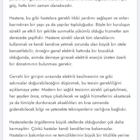
güç, hatta kimi zaman olanaksızdır.
Hastane, bu gibi hastalara gerekli tıbbi yardımı sağlayan ve onları
barındıran bir yapı ya da yapılar topluluğudur. Böyle bir kuruluşun
sürekli ye etkili bir şekilde sunmakla yükümlü olduğu hizmetler son
derecede çeşitlidir. Hastane sürekli olarak tüm olanaklarını
kullanmak ve kendi kendine yetmek zorunda olan büyük bir otele
benzetilebilir, örneğin genel elektrik hattında bir bozukluk
olduğunda, anmda devreye girecek elektrik enerjisi üreten özerk
bir donatımının bulunması gerekir.
Cerrahi bir girişim sırasında elektrik kesilmesinin ne gibi
sakıncalar doğurabileceğini düşünmek, bu tesisin gerekliliğini
açıklamaya yeter. Modern bir sağlık tesisinin sürekli çalışabilmesi,
her şeyden önce, ortaya çıkabilecek ve sağlık hizmetlerini aksatacak
ya da tümüyle durduracak aksaklıkları en kısa zamanda
giderebilecek bilgi ve yetenekte teknisyenlerin varlığına bağlıdır.
Hastanelerde örgütlenme büyük otellerde olduğundan çok daha
karmaşıktır. Çünkü hastalar kendi kendilerine bakamazlar.
Hastaların bakımlarının ve temizliklerinin büyük bir titizlikle yerine