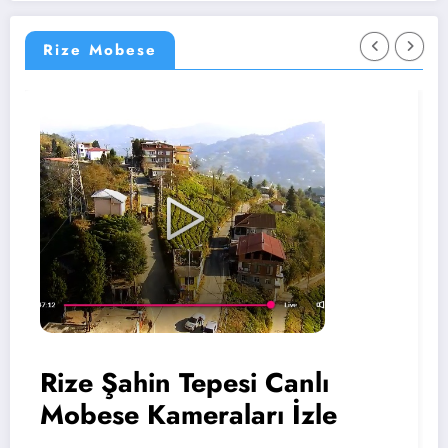
Rize Mobese
Rize Şahin Tepesi Canlı
R
Mobese Kameraları İzle
M