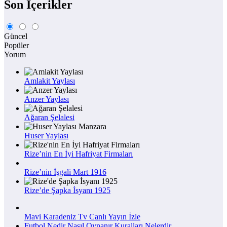
Son İçerikler
Güncel
Popüler
Yorum
Amlakit Yaylası
Anzer Yaylası
Ağaran Şelalesi
Huser Yaylası
Rize’nin En İyi Hafriyat Firmaları
Rize’nin İşgali Mart 1916
Rize’de Şapka İsyanı 1925
Mavi Karadeniz Tv Canlı Yayın İzle
Futbol Nedir Nasıl Oynanır Kuralları Nelerdir