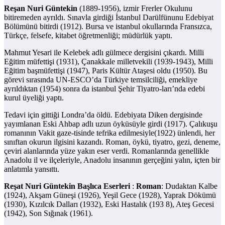
Reşan Nuri Güntekin
(1889-1956), izmir Frerler Okulunu
bitiremeden ayrıldı. Sınavla girdiği İstanbul Darülfünunu Edebiyat
Bölümünü bitirdi (1912). Bursa ve istanbul okullarında Fransızca,
Türkçe, felsefe, kitabet öğretmenliği; müdürlük yaptı.
Mahmut Yesari ile Kelebek adlı gülmece dergisini çıkardı. Milli
Eğitim müfettişi (1931), Çanakkale milletvekili (1939-1943), Milli
Eğitim başmüfettişi (1947), Paris Kültür Ataşesi oldu (1950). Bu
görevi sırasında UN-ESCO’da Türkiye temsilciliği, emekliye
ayrıldıktan (1954) sonra da istanbul Şehir Tiyatro-ları’nda edebi
kurul üyeliği yaptı.
Tedavi için gittiği Londra’da öldü. Edebiyata Diken dergisinde
yayımlanan Eski Ahbap adlı uzun öyküsüyle girdi (1917). Çalıkuşu
romanının Vakit gaze-tisinde tefrika edilmesiyle(1922) ünlendi, her
sınıftan okurun ilgisini kazandı. Roman, öykü, tiyatro, gezi, deneme,
çeviri alanlarında yüze yakın eser verdi. Romanlarında genellikle
Anadolu il ve ilçeleriyle, Anadolu insanının gerçeğini yalın, içten bir
anlatımla yansıttı.
Reşat Nuri Güntekin Başlıca Eserleri
:
Roman
: Dudaktan Kalbe
(1924), Akşam Güneşi (1926), Yeşil Gece (1928), Yaprak Dökümü
(1930), Kızılcık Dalları (1932), Eski Hastalık (193 8), Ateş Gecesi
(1942), Son Sığınak (1961).