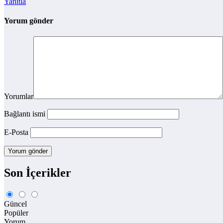
Yanıtla
Yorum gönder
Yorumlar
Bağlantı ismi
E-Posta
Son İçerikler
Güncel
Popüler
Yorum