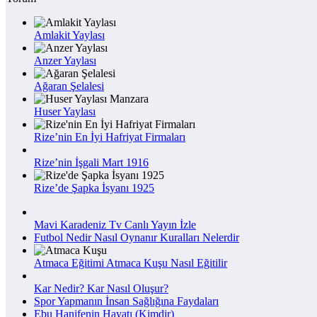
Amlakit Yaylası
Anzer Yaylası
Ağaran Şelalesi
Huser Yaylası
Rize’nin En İyi Hafriyat Firmaları
Rize’nin İşgali Mart 1916
Rize’de Şapka İsyanı 1925
Mavi Karadeniz Tv Canlı Yayın İzle
Futbol Nedir Nasıl Oynanır Kuralları Nelerdir
Atmaca Eğitimi Atmaca Kuşu Nasıl Eğitilir
Kar Nedir? Kar Nasıl Oluşur?
Spor Yapmanın İnsan Sağlığına Faydaları
Ebu Hanifenin Hayatı (Kimdir)