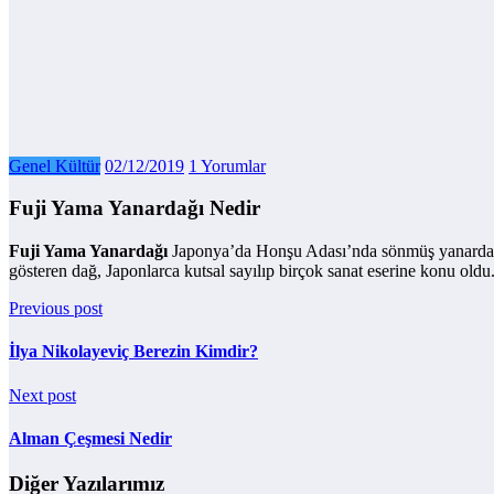
Genel Kültür
02/12/2019
1 Yorumlar
Fuji Yama Yanardağı Nedir
Fuji Yama Yanardağı
Japonya’da Honşu Adası’nda sönmüş yanardağ. 
gösteren dağ, Japonlarca kutsal sayılıp birçok sanat eserine konu oldu
Previous post
İlya Nikolayeviç Berezin Kimdir?
Next post
Alman Çeşmesi Nedir
Diğer Yazılarımız