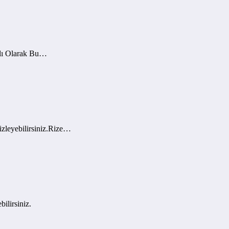
nlı Olarak Bu…
zleyebilirsiniz.Rize…
ilirsiniz.