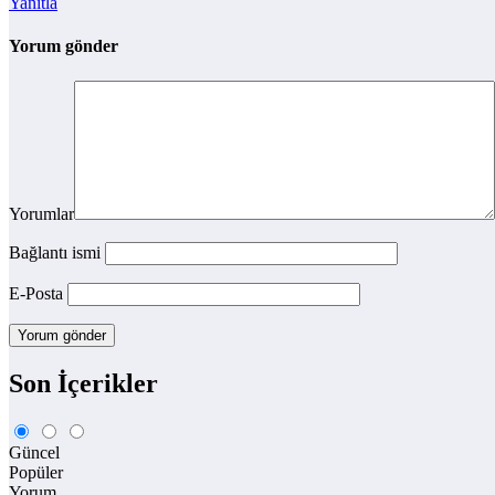
Yanıtla
Yorum gönder
Yorumlar
Bağlantı ismi
E-Posta
Son İçerikler
Güncel
Popüler
Yorum