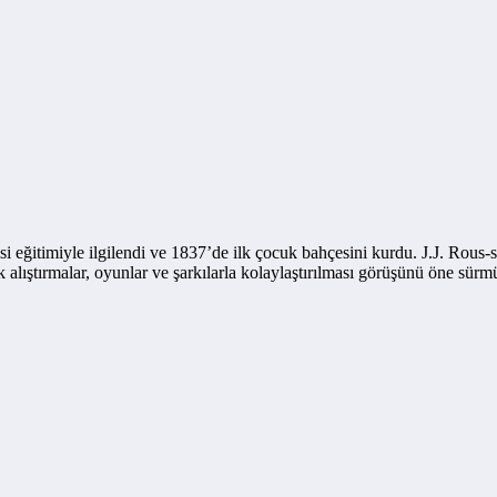
i eğitimiyle ilgilendi ve 1837’de ilk çocuk bahçesini kurdu. J.J. Rous-
alıştırmalar, oyunlar ve şarkılarla kolaylaştırılması görüşünü öne sürmü