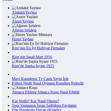
Amlakit Yaylası
Anzer Yaylası
Ağaran Şelalesi
Huser Yaylası
Rize’nin En İyi Hafriyat Firmaları
Rize’nin İşgali Mart 1916
Rize’de Şapka İsyanı 1925
Mavi Karadeniz Tv Canlı Yayın İzle
Futbol Nedir Nasıl Oynanır Kuralları Nelerdir
Atmaca Eğitimi Atmaca Kuşu Nasıl Eğitilir
Kar Nedir? Kar Nasıl Oluşur?
Spor Yapmanın İnsan Sağlığına Faydaları
Ebu Hanifenin Hayatı (Kimdir)