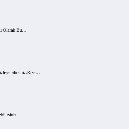
nlı Olarak Bu…
zleyebilirsiniz.Rize…
ilirsiniz.