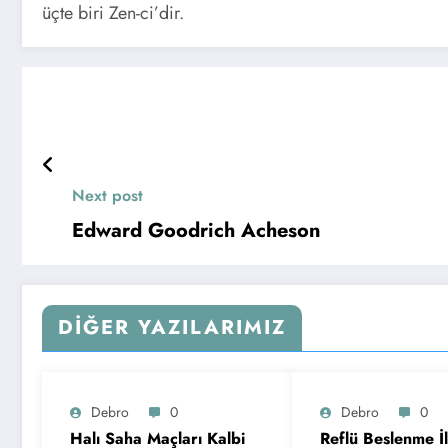
üçte biri Zen-ci’dir.
Next post
Edward Goodrich Acheson
DIĞER YAZILARIMIZ
Debro
0
Debro
0
Halı Saha Maçları Kalbi
Reflü Beslenme İli