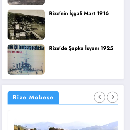
Rize’nin İşgali Mart 1916
Rize’de Şapka İsyanı 1925
Rize Mobese
Rize
R