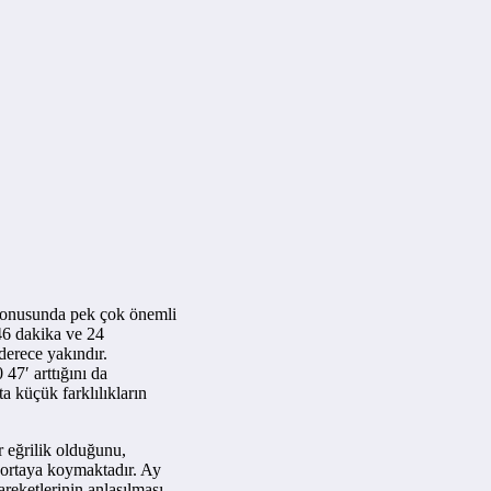
konusunda pek çok önemli
 46 dakika ve 24
erece yakındır.
47′ arttığını da
a küçük farklılıkların
r eğrilik olduğunu,
 ortaya koymaktadır. Ay
areketlerinin anlaşılması