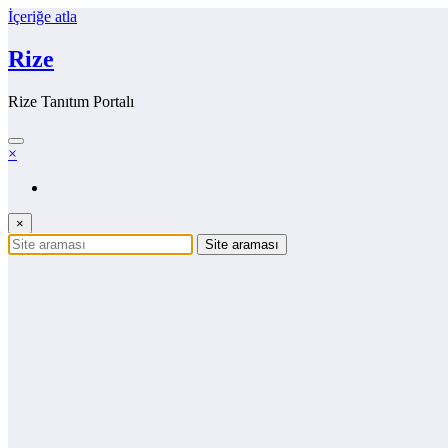
İçeriğe atla
Rize
Rize Tanıtım Portalı
×
×