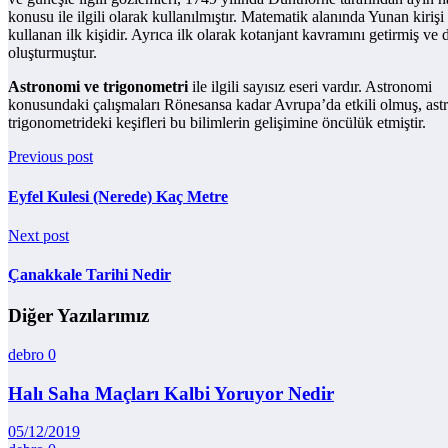
konusu ile ilgili olarak kullanılmıştır. Matematik alanında Yunan kirişi 
kullanan ilk kişidir. Ayrıca ilk olarak kotanjant kavramını getirmiş ve d
oluşturmuştur.
Astronomi ve trigonometri
ile ilgili sayısız eseri vardır. Astronomi
konusundaki çalışmaları Rönesansa kadar Avrupa’da etkili olmuş, ast
trigonometrideki keşifleri bu bilimlerin gelişimine öncülük etmiştir.
Previous post
Eyfel Kulesi (Nerede) Kaç Metre
Next post
Çanakkale Tarihi Nedir
Diğer Yazılarımız
debro
0
Halı Saha Maçları Kalbi Yoruyor Nedir
05/12/2019