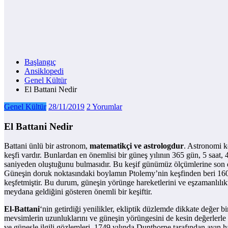
Başlangıç
Ansiklopedi
Genel Kültür
El Battani Nedir
Genel Kültür
28/11/2019
2 Yorumlar
El Battani Nedir
Battani ünlü bir astronom,
matematikçi ve astrologdur
. Astronomi 
keşfi vardır. Bunlardan en önemlisi bir güneş yılının 365 gün, 5 saat,
saniyeden oluştuğunu bulmasıdır. Bu keşif günümüz ölçümlerine son d
Güneşin doruk noktasındaki boylamın Ptolemy’nin keşfinden beri 160 
keşfetmiştir. Bu durum, güneşin yörünge hareketlerini ve eşzamanlılıkt
meydana geldiğini gösteren önemli bir keşiftir.
El-Battani
‘nin getirdiği yenilikler, ekliptik düzlemde dikkate değer bi
mevsimlerin uzunluklarını ve güneşin yörüngesini de kesin değerlerle
ve güneşle ilgili gözlemleri, 1749 yılında Dunthorne tarafından ayın h