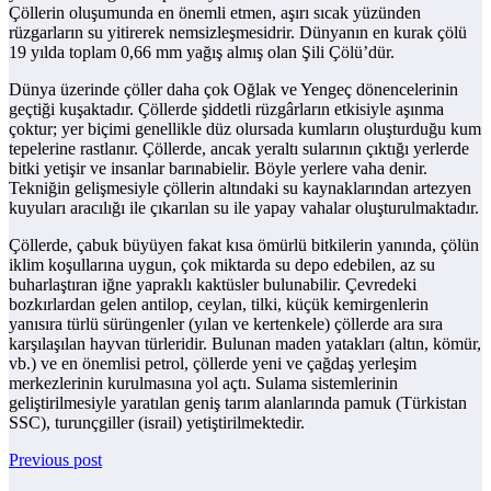
Çöllerin oluşumunda en önemli etmen, aşırı sıcak yüzünden
rüzgarların su yitirerek nemsizleşmesidrir. Dünyanın en kurak çölü
19 yılda toplam 0,66 mm yağış almış olan Şili Çölü’dür.
Dünya üzerinde çöller daha çok Oğlak ve Yengeç dönencelerinin
geçtiği kuşaktadır. Çöllerde şiddetli rüzgârların etkisiyle aşınma
çoktur; yer biçimi genellikle düz olursada kumların oluşturduğu kum
tepelerine rastlanır. Çöllerde, ancak yeraltı sularının çıktığı yerlerde
bitki yetişir ve insanlar barınabielir. Böyle yerlere vaha denir.
Tekniğin gelişmesiyle çöllerin altındaki su kaynaklarından artezyen
kuyuları aracılığı ile çıkarılan su ile yapay vahalar oluşturulmaktadır.
Çöllerde, çabuk büyüyen fakat kısa ömürlü bitkilerin yanında, çölün
iklim koşullarına uygun, çok miktarda su depo edebilen, az su
buharlaştıran iğne yapraklı kaktüsler bulunabilir. Çevredeki
bozkırlardan gelen antilop, ceylan, tilki, küçük kemirgenlerin
yanısıra türlü sürüngenler (yılan ve kertenkele) çöllerde ara sıra
karşılaşılan hayvan türleridir. Bulunan maden yatakları (altın, kömür,
vb.) ve en önemlisi petrol, çöllerde yeni ve çağdaş yerleşim
merkezlerinin kurulmasına yol açtı. Sulama sistemlerinin
geliştirilmesiyle yaratılan geniş tarım alanlarında pamuk (Türkistan
SSC), turunçgiller (israil) yetiştirilmektedir.
Previous post