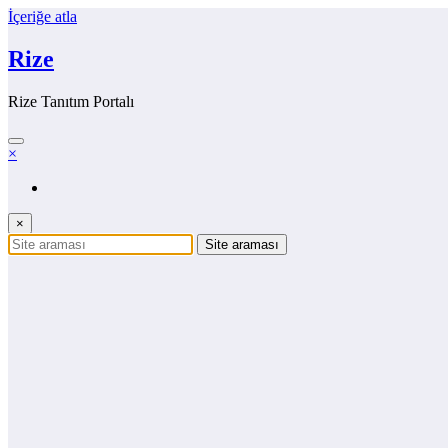
İçeriğe atla
Rize
Rize Tanıtım Portalı
×
×