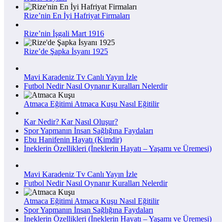
Rize’nin En İyi Hafriyat Firmaları
Rize’nin İşgali Mart 1916
Rize’de Şapka İsyanı 1925
Mavi Karadeniz Tv Canlı Yayın İzle
Futbol Nedir Nasıl Oynanır Kuralları Nelerdir
Atmaca Eğitimi Atmaca Kuşu Nasıl Eğitilir
Kar Nedir? Kar Nasıl Oluşur?
Spor Yapmanın İnsan Sağlığına Faydaları
Ebu Hanifenin Hayatı (Kimdir)
İneklerin Özellikleri (İneklerin Hayatı – Yaşamı ve Üremesi)
Mavi Karadeniz Tv Canlı Yayın İzle
Futbol Nedir Nasıl Oynanır Kuralları Nelerdir
Atmaca Eğitimi Atmaca Kuşu Nasıl Eğitilir
Spor Yapmanın İnsan Sağlığına Faydaları
İneklerin Özellikleri (İneklerin Hayatı – Yaşamı ve Üremesi)