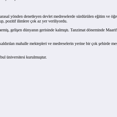
parasal yönden denetleyen devlet medreselerde sürdürülen eğitim ve öğret
, pozitif ilimlere çok az yer veriliyordu.
emiş, gelişen dünyanın gerisinde kalmıştı. Tanzimat döneminde Maarif N
ldırılan mahalle mektepleri ve medreselerin yerine bir çok şehirde mesle
bul üniversitesi kurulmuştur.