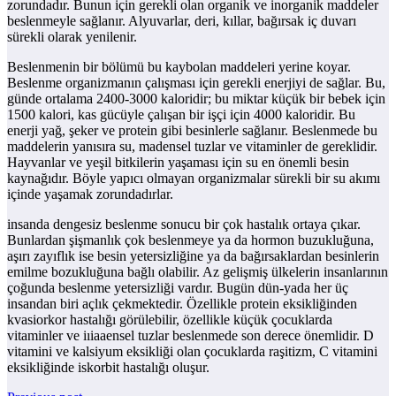
zorundadır. Bunun için gerekli olan organik ve inorganik maddeler
beslenmeyle sağlanır. Alyuvarlar, deri, kıllar, bağırsak iç duvarı
sürekli olarak yenilenir.
Beslenmenin bir bölümü bu kaybolan maddeleri yerine koyar.
Beslenme organizmanın çalışması için gerekli enerjiyi de sağlar. Bu,
günde ortalama 2400-3000 kaloridir; bu miktar küçük bir bebek için
1500 kalori, kas gücüyle çalışan bir işçi için 4000 kaloridir. Bu
enerji yağ, şeker ve protein gibi besinlerle sağlanır. Beslenmede bu
maddelerin yanısıra su, madensel tuzlar ve vitaminler de gereklidir.
Hayvanlar ve yeşil bitkilerin yaşaması için su en önemli besin
kaynağıdır. Böyle yapıcı olmayan organizmalar sürekli bir su akımı
içinde yaşamak zorundadırlar.
insanda dengesiz beslenme sonucu bir çok hastalık ortaya çıkar.
Bunlardan şişmanlık çok beslenmeye ya da hormon buzukluğuna,
aşırı zayıflık ise besin yetersizliğine ya da bağırsaklardan besinlerin
emilme bozukluğuna bağlı olabilir. Az gelişmiş ülkelerin insanlarının
çoğunda beslenme yetersizliği vardır. Bugün dün-yada her üç
insandan biri açlık çekmektedir. Özellikle protein eksikliğinden
kvasiorkor hastalığı görülebilir, özellikle küçük çocuklarda
vitaminler ve iıiaaensel tuzlar beslenmede son derece önemlidir. D
vitamini ve kalsiyum eksikliği olan çocuklarda raşitizm, C vitamini
eksikliğinde iskorbit hastalığı oluşur.