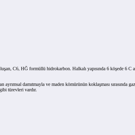
uşan, C6, HĞ formüllü hidrokarbon. Halkalı yapısında 6 köşede 6 C ato
dan ayrımsal damıtmayla ve maden kömürünün koklaşması sırasında gazl
ibi türevleri vardır.