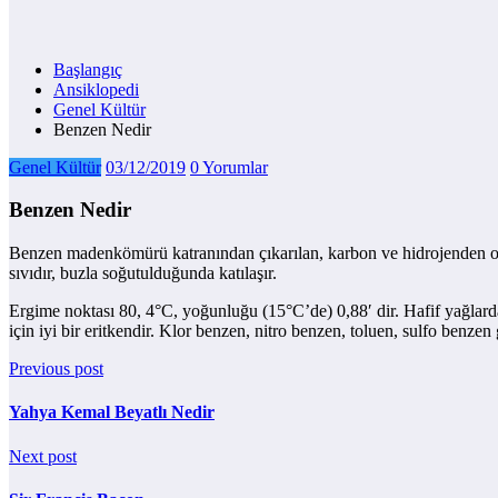
Başlangıç
Ansiklopedi
Genel Kültür
Benzen Nedir
Genel Kültür
03/12/2019
0 Yorumlar
Benzen Nedir
Benzen madenkömürü katranından çıkarılan, karbon ve hidrojenden ol
sıvıdır, buzla soğutulduğunda katılaşır.
Ergime noktası 80, 4°C, yoğunluğu (15°C’de) 0,88′ dir. Hafif yağlar
için iyi bir eritkendir. Klor benzen, nitro benzen, toluen, sulfo benzen g
Previous post
Yahya Kemal Beyatlı Nedir
Next post