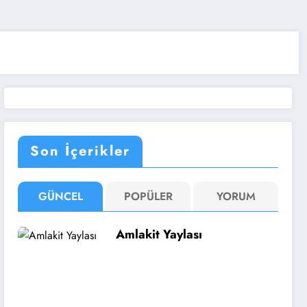
Son İçerikler
GÜNCEL
POPÜLER
YORUM
Amlakit Yaylası