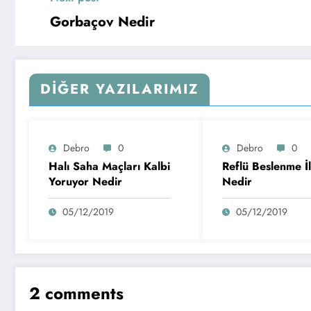
Gorbaçov Nedir
DIĞER YAZILARIMIZ
Debro
0
Debro
0
Halı Saha Maçları Kalbi
Reflü Beslenme İli
Yoruyor Nedir
Nedir
05/12/2019
05/12/2019
2 comments