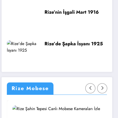
Rize’nin İşgali Mart 1916
Rize’de Şapka İsyanı 1925
Rize Mobese
Rize
Ri