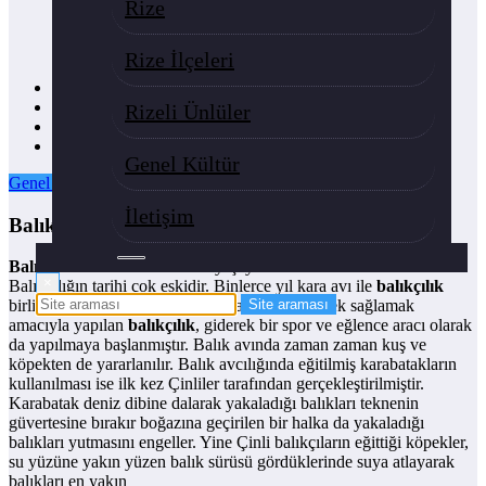
Rize
Rize İlçeleri
Başlangıç
Ansiklopedi
Rizeli Ünlüler
Genel Kültür
Balıkçılık Nedir
Genel Kültür
Genel Kültür
05/12/2019
0 Yorumlar
İletişim
Balıkçılık Nedir
Balıkçılık
Balıkların ve suda yaşayan öbür canlıların avlanması.
×
Balıkçılığın tarihi çok eskidir. Binlerce yıl kara avı ile
balıkçılık
birlikte yürütülmüştür. Başlangıçta yalnız yiyecek sağlamak
amacıyla yapılan
balıkçılık
, giderek bir spor ve eğlence aracı olarak
da yapılmaya başlanmıştır. Balık avında zaman zaman kuş ve
köpekten de yararlanılır. Balık avcılığında eğitilmiş karabatakların
kullanılması ise ilk kez Çinliler tarafından gerçekleştirilmiştir.
Karabatak deniz dibine dalarak yakaladığı balıkları teknenin
güvertesine bırakır boğazına geçirilen bir halka da yakaladığı
balıkları yutmasını engeller. Yine Çinli balıkçıların eğittiği köpekler,
su yüzüne yakın yüzen balık sürüsü gördüklerinde suya atlayarak
balıkları en yakın