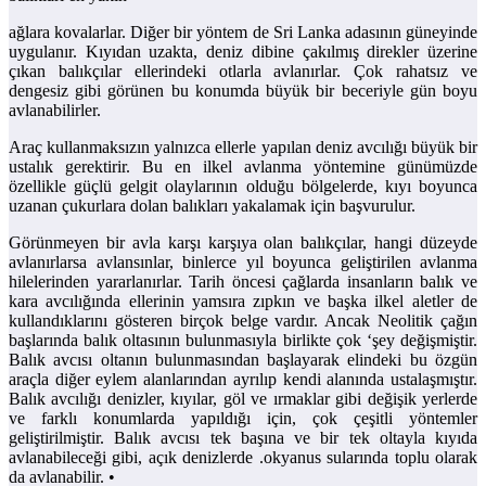
ağlara kovalarlar. Diğer bir yöntem de Sri Lanka adasının güneyinde
uygulanır. Kıyıdan uzakta, deniz dibine çakılmış direkler üzerine
çıkan balıkçılar ellerindeki otlarla avlanırlar. Çok rahatsız ve
dengesiz gibi görünen bu konumda büyük bir beceriyle gün boyu
avlanabilirler.
Araç kullanmaksızın yalnızca ellerle yapılan deniz avcılığı büyük bir
ustalık gerektirir. Bu en ilkel avlanma yöntemine günümüzde
özellikle güçlü gelgit olaylarının olduğu bölgelerde, kıyı boyunca
uzanan çukurlara dolan balıkları yakalamak için başvurulur.
Görünmeyen bir avla karşı karşıya olan balıkçılar, hangi düzeyde
avlanırlarsa avlansınlar, binlerce yıl boyunca geliştirilen avlanma
hilelerinden yararlanırlar. Tarih öncesi çağlarda insanların balık ve
kara avcılığında ellerinin yamsıra zıpkın ve başka ilkel aletler de
kullandıklarını gösteren birçok belge vardır. Ancak Neolitik çağın
başlarında balık oltasının bulunmasıyla birlikte çok ‘şey değişmiştir.
Balık avcısı oltanın bulunmasından başlayarak elindeki bu özgün
araçla diğer eylem alanlarından ayrılıp kendi alanında ustalaşmıştır.
Balık avcılığı denizler, kıyılar, göl ve ırmaklar gibi değişik yerlerde
ve farklı konumlarda yapıldığı için, çok çeşitli yöntemler
geliştirilmiştir. Balık avcısı tek başına ve bir tek oltayla kıyıda
avlanabileceği gibi, açık denizlerde .okyanus sularında toplu olarak
da avlanabilir. •