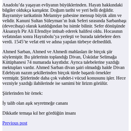
Anadolu’da yaşayan evliyanın büyüklerinden. Hayatı hakkındaki
bilgiler oldukça karışıktır. Doğum tarihi ve yeri belli değildir.
Bayramiye tarikatinin Melamiye şubesine mensup büyük alim ve
velidir. Kanuni Sultan Süleyman’ın Irak Seferi sırasında Sarbanbaşı
(devecibaşı) olarak katıldığından bu isimle bilinir. Sefer dönüşünde
Aksaraylı Pir Ali Efendiye intisab ederek halifesi oldu. Hocasının
vefatından sonra Hayrabolu’ya yerleşti ve burada talebelere ders
verdi. 1545’te vefat etti ve adına yapılan türbeye defnedildi.
Ahmed Sarban, Ahmed ve Ahmedi mahlasları ile birçok şiir
söylemiştir. Bu şiirlerinin toplandığı Divan, Üsküdar Selimağa
Kütüphanesi 74 numarada kayıtlıdır. Ayrıca talebelerine yazdığı
mektupları vardır. Ahmed Sarban divan şairi olmadığı halde Divan
Edebiyatı nazım şekillerinden birçok türde başarılı örnekler
vermiştir. Şiirlerinde daha çok vahdet-i vücud konusunu işler. Hece
vezniyle yazdığı ilahilerinde ise samimi bir lirizm görülür.
Şiirlerinden bir örnek:
İy talib olan aşık seyretmeğe cananı
Dikkatle temaşa kıl her gördüğün insanı
Previous post