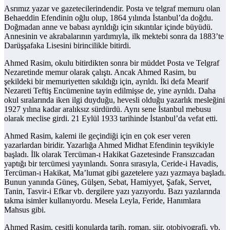
Asrımız yazar ve gazetecilerindendir. Posta ve telgraf memuru olan
Behaeddin Efendinin oğlu olup, 1864 yılında İstanbul’da doğdu.
Doğmadan anne ve babası ayrıldığı için sıkıntılar içinde büyüdü.
Annesinin ve akrabalarının yardımıyla, ilk mektebi sonra da 1883’te
Darüşşafaka Lisesini birincilikle bitirdi.
Ahmed Rasim, okulu bitirdikten sonra bir müddet Posta ve Telgraf
Nezaretinde memur olarak çalıştı. Ancak Ahmed Rasim, bu
şekildeki bir memuriyetten sıkıldığı için, ayrıldı. İki defa Mearif
Nezareti Teftiş Encümenine tayin edilmişse de, yine ayrıldı. Daha
okul sıralarında iken ilgi duyduğu, hevesli olduğu yazarlık mesleğini
1927 yılına kadar aralıksız sürdürdü. Aynı sene İstanbul mebusu
olarak meclise girdi. 21 Eylül 1933 tarihinde İstanbul’da vefat etti.
Ahmed Rasim, kalemi ile geçindiği için en çok eser veren
yazarlardan biridir. Yazarlığa Ahmed Midhat Efendinin teşvikiyle
başladı. İlk olarak Tercüman-ı Hakikat Gazetesinde Fransızcadan
yaptığı bir tercümesi yayınlandı. Sonra sırasıyla, Ceride-i Havadis,
Tercüman-ı Hakikat, Ma’lumat gibi gazetelere yazı yazmaya başladı.
Bunun yanında Güneş, Gülşen, Sebat, Hamiyyet, Şafak, Servet,
Tanin, Tasvir-i Efkar vb. dergilere yazı yazıyordu. Bazı yazılarında
takma isimler kullanıyordu. Mesela Leyla, Feride, Hanımlara
Mahsus gibi.
Ahmed Rasim, çeşitli konularda tarih, roman, şiir, otobiyografi, vb.