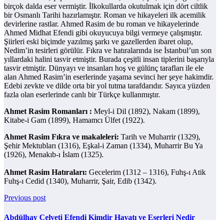
birçok dalda eser vermiştir. İlkokullarda okutulmak için dört ciltlik
bir Osmanlı Tarihi hazırlamıştır. Roman ve hikayeleri ilk acemilik
devirlerine rastlar. Ahmed Rasim de bu roman ve hikayelerinde
Ahmed Midhat Efendi gibi okuyucuya bilgi vermeye çalışmıştır.
Şiirleri eski biçimde yazılmış şarkı ve gazellerden ibaret olup,
Nedim’in tesirleri görülür. Fıkra ve hatıralarında ise İstanbul’un son
yıllardaki halini tasvir etmiştir. Burada çeşitli insan tiplerini başarıyla
tasvir etmiştir. Dünyayı ve insanları hoş ve gülünç tarafları ile ele
alan Ahmed Rasim’in eserlerinde yaşama sevinci her şeye hakimdir.
Edebi zevkte ve dilde orta bir yol tutma tarafdarıdır. Sayıca yüzden
fazla olan eserlerinde canlı bir Türkçe kullanmıştır.
Ahmet Rasim Romanları :
Meyl-i Dil (1892), Nakam (1899),
Kitabe-i Gam (1899), Hamamcı Ülfet (1922).
Ahmet Rasim Fıkra ve makaleleri:
Tarih ve Muharrir (1329),
Şehir Mektubları (1316), Eşkal-i Zaman (1334), Muharrir Bu Ya
(1926), Menakıb-ı İslam (1325).
Ahmet Rasim Hatıraları:
Gecelerim (1312 – 1316), Fuhş-ı Atik
Fuhş-ı Cedid (1340), Muharrir, Şair, Edib (1342).
Previous post
Abdülhay Celveti Efendi Kimdir Hayatı ve Eserleri Nedir