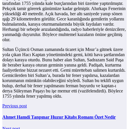
tarafından 1755 yılında kale burçlarından biri üzerine yaptırılmıştır.
Pekçok tamir görerek günümüze kadar gelmiştir. Ahırkapı Fenerinin
yüksekliği 40 metredir. Açık havada, her altı saniyede yanıp sönen
ışığı 29 kilometreden görülür. Gece karanlığında gemilerin yollarını
bulmalarında, karaya oturmamalarında büyük faydaları vardır.
Herhangi bir sebeple arızalandığında, radyo haberleriyle denizcilere,
yanmadığı duyurulur. Böylece muhtemel kazaların önüne geçilmiş
olur.
Sultan Üçüncü Osman zamanında ticaret için Mısır’a gitmek üzere
yola çıkan Hacı Kaptan yönetimindeki gemi, kötü hava şartlarından
dolayı karaya oturdu. Bunu haber alan Sultan, Sadrazam Said Paşa
ile beraber karaya oturan geminin yanına geldi. Padişah, kurtarma
faaliyetlerine bizzat nezaret etti. Gemi mürettebatı salimen kurtarıldı.
Gemicilerden biri Sultan’a, burada bir fener yapılırsa, kazalardan
korunmanın mümkün olabileceğini söyledi. Sultan bu teklifi uygun
bulup, derhal bir fener yapılmasını ferman buyurdu ve kaptan-ı
derya Süleyman Paşayı bu işe memur etti (vazifelendirdi). Böylece
1755 yılında fener yapılmış oldu.
Previous post
Ahmet Hamdi Tanpınar Huzur Kitabı Romanı Özet Nedir
Next post