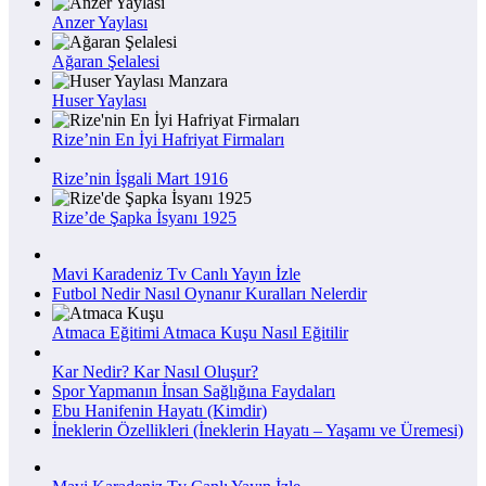
Anzer Yaylası
Ağaran Şelalesi
Huser Yaylası
Rize’nin En İyi Hafriyat Firmaları
Rize’nin İşgali Mart 1916
Rize’de Şapka İsyanı 1925
Mavi Karadeniz Tv Canlı Yayın İzle
Futbol Nedir Nasıl Oynanır Kuralları Nelerdir
Atmaca Eğitimi Atmaca Kuşu Nasıl Eğitilir
Kar Nedir? Kar Nasıl Oluşur?
Spor Yapmanın İnsan Sağlığına Faydaları
Ebu Hanifenin Hayatı (Kimdir)
İneklerin Özellikleri (İneklerin Hayatı – Yaşamı ve Üremesi)