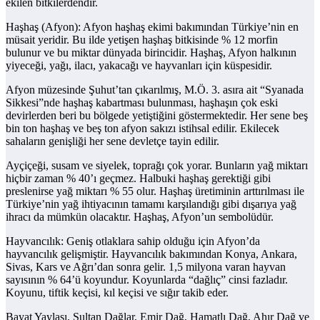
ekilen bitkilerdendir.
Haşhaş (Afyon): Afyon haşhaş ekimi bakımından Türkiye’nin en
müsait yeridir. Bu ilde yetişen haşhaş bitkisinde % 12 morfin
bulunur ve bu miktar dünyada birincidir. Haşhaş, Afyon halkının
yiyeceği, yağı, ilacı, yakacağı ve hayvanları için küspesidir.
Afyon müzesinde Şuhut’tan çıkarılmış, M.Ö. 3. asıra ait “Syanada
Sikkesi”nde haşhaş kabartması bulunması, haşhaşın çok eski
devirlerden beri bu bölgede yetiştiğini göstermektedir. Her sene beş
bin ton haşhaş ve beş ton afyon sakızı istihsal edilir. Ekilecek
sahaların genişliği her sene devletçe tayin edilir.
Ayçiçeği, susam ve siyelek, toprağı çok yorar. Bunların yağ miktarı
hiçbir zaman % 40’ı geçmez. Halbuki haşhaş gerektiği gibi
preslenirse yağ miktarı % 55 olur. Haşhaş üretiminin arttırılması ile
Türkiye’nin yağ ihtiyacının tamamı karşılandığı gibi dışarıya yağ
ihracı da mümkün olacaktır. Haşhaş, Afyon’un sembolüdür.
Hayvancılık: Geniş otlaklara sahip olduğu için Afyon’da
hayvancılık gelişmiştir. Hayvancılık bakımından Konya, Ankara,
Sivas, Kars ve Ağrı’dan sonra gelir. 1,5 milyona varan hayvan
sayısının % 64’ü koyundur. Koyunlarda “dağlıç” cinsi fazladır.
Koyunu, tiftik keçisi, kıl keçisi ve sığır takib eder.
Bayat Yaylası, Sultan Dağlar, Emir Dağ, Hamatlı Dağ, Ahır Dağ ve