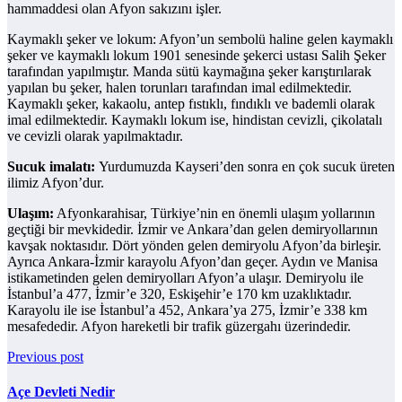
hammaddesi olan Afyon sakızını işler.
Kaymaklı şeker ve lokum: Afyon’un sembolü haline gelen kaymaklı
şeker ve kaymaklı lokum 1901 senesinde şekerci ustası Salih Şeker
tarafından yapılmıştır. Manda sütü kaymağına şeker karıştırılarak
yapılan bu şeker, halen torunları tarafından imal edilmektedir.
Kaymaklı şeker, kakaolu, antep fıstıklı, fındıklı ve bademli olarak
imal edilmektedir. Kaymaklı lokum ise, hindistan cevizli, çikolatalı
ve cevizli olarak yapılmaktadır.
Sucuk imalatı:
Yurdumuzda Kayseri’den sonra en çok sucuk üreten
ilimiz Afyon’dur.
Ulaşım:
Afyonkarahisar, Türkiye’nin en önemli ulaşım yollarının
geçtiği bir mevkidedir. İzmir ve Ankara’dan gelen demiryollarının
kavşak noktasıdır. Dört yönden gelen demiryolu Afyon’da birleşir.
Ayrıca Ankara-İzmir karayolu Afyon’dan geçer. Aydın ve Manisa
istikametinden gelen demiryolları Afyon’a ulaşır. Demiryolu ile
İstanbul’a 477, İzmir’e 320, Eskişehir’e 170 km uzaklıktadır.
Karayolu ile ise İstanbul’a 452, Ankara’ya 275, İzmir’e 338 km
mesafededir. Afyon hareketli bir trafik güzergahı üzerindedir.
Previous post
Açe Devleti Nedir