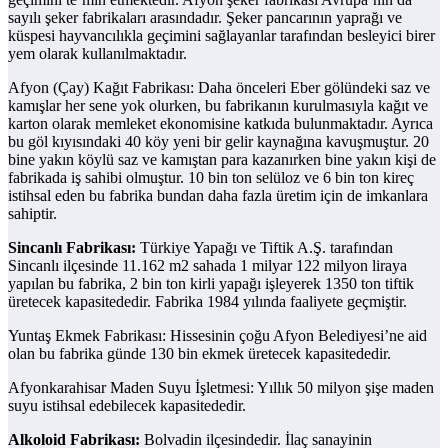
sayılı şeker fabrikaları arasındadır. Şeker pancarının yaprağı ve
küspesi hayvancılıkla geçimini sağlayanlar tarafından besleyici birer
yem olarak kullanılmaktadır.
Afyon (Çay) Kağıt Fabrikası: Daha önceleri Eber gölündeki saz ve
kamışlar her sene yok olurken, bu fabrikanın kurulmasıyla kağıt ve
karton olarak memleket ekonomisine katkıda bulunmaktadır. Ayrıca
bu göl kıyısındaki 40 köy yeni bir gelir kaynağına kavuşmuştur. 20
bine yakın köylü saz ve kamıştan para kazanırken bine yakın kişi de
fabrikada iş sahibi olmuştur. 10 bin ton selüloz ve 6 bin ton kireç
istihsal eden bu fabrika bundan daha fazla üretim için de imkanlara
sahiptir.
Sincanlı Fabrikası:
Türkiye Yapağı ve Tiftik A.Ş. tarafından
Sincanlı ilçesinde 11.162 m2 sahada 1 milyar 122 milyon liraya
yapılan bu fabrika, 2 bin ton kirli yapağı işleyerek 1350 ton tiftik
üretecek kapasitededir. Fabrika 1984 yılında faaliyete geçmiştir.
Yuntaş Ekmek Fabrikası: Hissesinin çoğu Afyon Belediyesi’ne aid
olan bu fabrika günde 130 bin ekmek üretecek kapasitededir.
Afyonkarahisar Maden Suyu İşletmesi: Yıllık 50 milyon şişe maden
suyu istihsal edebilecek kapasitededir.
Alkoloid Fabrikası:
Bolvadin ilçesindedir. İlaç sanayinin