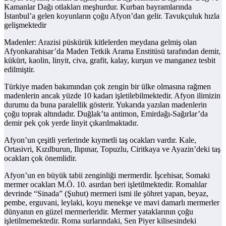
Kamanlar Dağı otlakları meşhurdur. Kurban bayramlarında
İstanbul’a gelen koyunların çoğu Afyon’dan gelir. Tavukçuluk hızla
gelişmektedir
Madenler: Arazisi püskürük kitlelerden meydana gelmiş olan
Afyonkarahisar’da Maden Tetkik Arama Enstitüsü tarafından demir,
kükürt, kaolin, linyit, civa, grafit, kalay, kurşun ve manganez tesbit
edilmiştir.
Türkiye maden bakımından çok zengin bir ülke olmasına rağmen
madenlerin ancak yüzde 10 kadarı işletilebilmektedir. Afyon ilimizin
durumu da buna paralellik gösterir. Yukarıda yazılan madenlerin
çoğu toprak altındadır. Duğlak’ta antimon, Emirdağı-Sağırlar’da
demir pek çok yerde linyit çıkarılmaktadır.
Afyon’un çeşitli yerlerinde kıymetli taş ocakları vardır. Kale,
Ortasivri, Kızılburun, Ilıpınar, Topuzlu, Ciritkaya ve Ayazin’deki taş
ocakları çok önemlidir.
Afyon’un en büyük tabii zenginliği mermerdir. İşcehisar, Somaki
mermer ocakları M.Ö. 10. asırdan beri işletilmektedir. Romalılar
devrinde “Sinada” (Şuhut) mermeri ismi ile şöhret yapan, beyaz,
pembe, erguvani, leylaki, koyu menekşe ve mavi damarlı mermerler
dünyanın en güzel mermerleridir. Mermer yataklarının çoğu
işletilmemektedir. Roma surlarındaki, Sen Piyer kilisesindeki