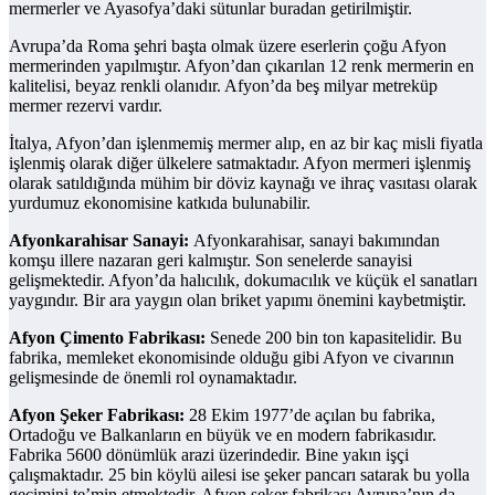
mermerler ve Ayasofya’daki sütunlar buradan getirilmiştir.
Avrupa’da Roma şehri başta olmak üzere eserlerin çoğu Afyon
mermerinden yapılmıştır. Afyon’dan çıkarılan 12 renk mermerin en
kalitelisi, beyaz renkli olanıdır. Afyon’da beş milyar metreküp
mermer rezervi vardır.
İtalya, Afyon’dan işlenmemiş mermer alıp, en az bir kaç misli fiyatla
işlenmiş olarak diğer ülkelere satmaktadır. Afyon mermeri işlenmiş
olarak satıldığında mühim bir döviz kaynağı ve ihraç vasıtası olarak
yurdumuz ekonomisine katkıda bulunabilir.
Afyonkarahisar Sanayi:
Afyonkarahisar, sanayi bakımından
komşu illere nazaran geri kalmıştır. Son senelerde sanayisi
gelişmektedir. Afyon’da halıcılık, dokumacılık ve küçük el sanatları
yaygındır. Bir ara yaygın olan briket yapımı önemini kaybetmiştir.
Afyon Çimento Fabrikası:
Senede 200 bin ton kapasitelidir. Bu
fabrika, memleket ekonomisinde olduğu gibi Afyon ve civarının
gelişmesinde de önemli rol oynamaktadır.
Afyon Şeker Fabrikası:
28 Ekim 1977’de açılan bu fabrika,
Ortadoğu ve Balkanların en büyük ve en modern fabrikasıdır.
Fabrika 5600 dönümlük arazi üzerindedir. Bine yakın işçi
çalışmaktadır. 25 bin köylü ailesi ise şeker pancarı satarak bu yolla
geçimini te’min etmektedir. Afyon şeker fabrikası Avrupa’nın da