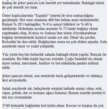
haşhaş ile şeker pancarı çok önemli yer tutmaktadır. Baklagil ekimi
de çok önemli yer tutar.
Ömer kaplıcalarında “Eşanjör” sistemi ile sera ısıtmacılığına
geçilmiştir. Her sene ortalama 400 bin hektar arazi ekilmektedir.
Bunun % 28’i baklagiller, % 6’sı sanayi bitkileri ve % 66’sı
tahıllardır. Hububata ayrılan arazinin % 72’sinde buğday ekimi
yapılmakta olup, Konya ve Ankara’dan sonra Afyonkarahisar
buğday üretimimizde üçüncü sırada yer alır. Dinar’da çavdar,
Bolvadin’de darı ekilir. Buğdaydan sonra en çok ekilen arpadır. Sulu
arazilerde mısır ve yulaf yetiştirilir.
Yüz yirmi beş bin hektarlık sahada baklagil ekimi yapılır. Burçak ön
sıradadır. Bu bitki kışlık hayvan yemidir. Çoğu Sandıklı’da olmak
üzere nohut, mercimek, fasülye ve bol mikdarda patates istihsal
edilir.
Şeker pancarı ekimi, son senelerde hızla gelişmektedir ve oldukça
ileri seviyededir.
Sulak arazilerde sık, bahçelerde serpinti halinde armut, elma, erik,
vişne, şeftali, dut ve kestane ağacı bulunur. Bunun senelik üretimi 6
bin ton civarındadır.
3740 hektarlık bağlardan bol üzüm alınır. Kavun ve karpuz da çok