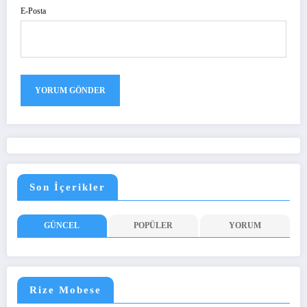
E-Posta
Son İçerikler
GÜNCEL
POPÜLER
YORUM
Rize Mobese