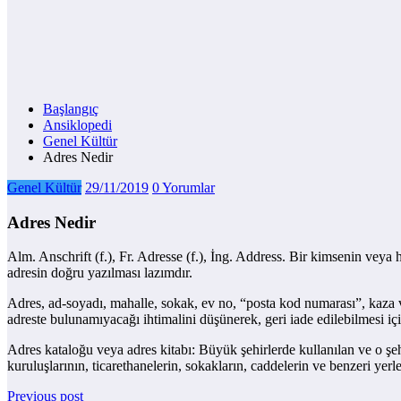
Başlangıç
Ansiklopedi
Genel Kültür
Adres Nedir
Genel Kültür
29/11/2019
0 Yorumlar
Adres Nedir
Alm. Anschrift (f.), Fr. Adresse (f.), İng. Address. Bir kimsenin veya
adresin doğru yazılması lazımdır.
Adres, ad-soyadı, mahalle, sokak, ev no, “posta kod numarası”, kaza ve
adreste bulunamıyacağı ihtimalini düşünerek, geri iade edilebilmesi iç
Adres kataloğu veya adres kitabı: Büyük şehirlerde kullanılan ve o şehir
kuruluşlarının, ticarethanelerin, sokakların, caddelerin ve benzeri yerl
Previous post