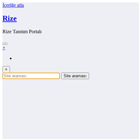
İçeriğe atla
Rize
Rize Tanıtım Portalı
×
×