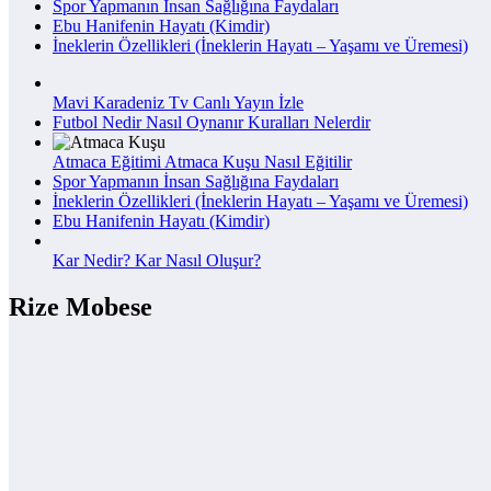
Spor Yapmanın İnsan Sağlığına Faydaları
Ebu Hanifenin Hayatı (Kimdir)
İneklerin Özellikleri (İneklerin Hayatı – Yaşamı ve Üremesi)
Mavi Karadeniz Tv Canlı Yayın İzle
Futbol Nedir Nasıl Oynanır Kuralları Nelerdir
Atmaca Eğitimi Atmaca Kuşu Nasıl Eğitilir
Spor Yapmanın İnsan Sağlığına Faydaları
İneklerin Özellikleri (İneklerin Hayatı – Yaşamı ve Üremesi)
Ebu Hanifenin Hayatı (Kimdir)
Kar Nedir? Kar Nasıl Oluşur?
Rize Mobese