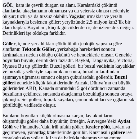
GÖL
, kara ile çevrili durgun su alanı. Karalardaki çöküntü
alanlarda, akaçlamanın olmaması ya da yetersiz olması nedeniyle
oluşur; tuzlu ya da tuzsuz olabilir. Yağışlar, ırmaklar ve yeraltı
kaynaklarıyla beslenen göller; yeryüzünde 2,5 milyon km2’lik bir
alanı kaplar. Boyutları, küçük gölcüklerden iç denizlere dek değişir.
Derinlikleri işe oldukça farklıdır.
Göller
, içinde yer aldıkları çöküntünün jeolojik yapısına göre
sınıflanır.
Tektonik Göller
, yerkabuğu hareketleri sonucu
kırılmaların neden olduğu çöküntü ve hendeklerle oluşur. Genelde
boyutları büyük, derinlikleri fazladır. Baykal, Tanganyika, Victoria,
Nyassa Bu tip göllerdir. Buzul gölleri, bir buzul vadisinin kayalıklar
ve buzultaş setleriyle kapandıktan sonra, buzullar tarafından
aşınmaya uğraması sunucu oluşan çukurlardaki göllerdir.
Buzul
gölleri
genelde küçük fakat derindir. Ancak, Dünya’mn en büyük
göllerinden ABD, Kanada sınırındaki 5 göl dördüncü zamanda
buzulların çekilmesi sırasında akaçlanma bozukluğu sonucu ortaya
çıkmıştır. Set gölleri, toprak kayaları, çamur akıntıları ve çığların sık
görüldüğü vadilerde oluşur.
Bunların boyutları küçük olmasına karşın, lav akıntılarını
oluşturduğu göller daha büyüktür, örneğin, Auvergne’deki
Aydat
Gölü
ve Finlandiya’daki irili ufaklı göller.
Krater gölü
, lavları su
geçirmeyen, yanardağ kraterlerinde görülür. Karst asıllı
göllere
ise
toprakaltı akış yolları, kil ya da balçıkla tıkanmış ve su emme