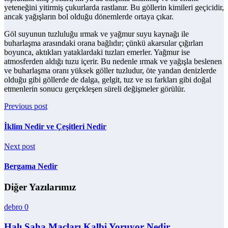
yeteneğini yitirmiş çukurlarda rastlanır. Bu göllerin kimileri geçicidir,
ancak yağışların bol olduğu dönemlerde ortaya çıkar.
Göl suyunun tuzluluğu ırmak ve yağmur suyu kaynağı ile
buharlaşma arasındaki orana bağlıdır; çünkü akarsular çığırları
boyunca, aktıkları yataklardaki tuzları emerler. Yağmur ise
atmosferden aldığı tuzu içerir. Bu nedenle ırmak ve yağışla beslenen
ve buharlaşma oranı yüksek göller tuzludur, öte yandan denizlerde
olduğu gibi göllerde de dalga, gelgit, tuz ve ısı farkları gibi doğal
etmenlerin sonucu gerçekleşen süreli değişmeler görülür.
Previous post
İklim Nedir ve Çeşitleri Nedir
Next post
Bergama Nedir
Diğer Yazılarımız
debro
0
Halı Saha Maçları Kalbi Yoruyor Nedir