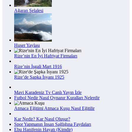
Ağaran Şelalesi
Huser Yaylası
Rize’nin En İyi Hafriyat Firmaları
Rize’nin İşgali Mart 1916
Rize’de Şapka İsyanı 1925
Mavi Karadeniz Tv Canlı Yayın İzle
Futbol Nedir Nasıl Oynanır Kuralları Nelerdir
Atmaca Eğitimi Atmaca Kuşu Nasıl Eğitilir
Kar Nedir? Kar Nasıl Oluşur?
Spor Yapmanın İnsan Sağlığına Faydaları
Ebu Hanifenin Hayatı (Kimdir)