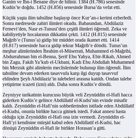
Ganim ve İbn-i Benane diye de bilinir. 1384 (H.786) senesinde
Kudüs’te doğdu. 1452 (H.856) senesinde Bursa’da vefat etti.
Küçük yaşta ilim tahsiline başlayıp önce Kur’an-ı kerimi ezberledi.
Sonra medresede zahiri ilimleri okudu. Babasından, Abdülaziz
Fernevi’den, Nasr et-Tunusi’den çeşitli ilimleri öğrendi. Zeka ve
kabiliyetiyle hocalarının dikkatini çekti. 1412 (H.815) senesinde
Mağrib’e (Tunus’a) gidip bir müddet orada ikamet etti. 1414
(H.817) senesinde hacca gidip tekrar Mağrib’e döndü. Tunus’un
meşhur alimlerinden İbrahim el-Müserrati, Muhammed el-Mağribi,
Abdurrahman bin el-Benna, Şerif Ebu Yahya, Ebir-Rikab, Ahmed
bin Zagu, Fakih Ya’kub el-Ukbani, Kadı Ebu Abdullah Muhammed
bin Merzuk gibi alimlerin meclislerinde bulunup ilim öğrendi. İlim
tahsiline devam ederken tasavvufa karşı ilgi duyup tasavvuf
ehlinden Şeyh Abdülaziz’in talebeleri arasına katıldı. Ondan talebe
yetiştirme icazeti (izni) aldı. Daha sonra Kudüs’e döndü.
Zeyniyye tarikatinin kurucusu büyük veli Zeynüddin el-Hafi hacca
giderken Kudüs’e gelince Abdüllatif el-Kudsi’nin evinde misafir
kaldı. Zeynüddin el-Hafi’nin sohbetlerinden istifade eden Abdüllatif
el-Kudsi, onunla birlikte hacca gitmek istedi. Fakat annesi hasta
olduğu için Zeynüddin el-Hafi ona izin vermedi. Zeynüddin el-
Hafi’yi kendisine mürşid kabul eden Abdüllatif el-Kudsi, hac
dönüşü Zeynüddin el-Hafi ile birlikte Horasan’a gitti.