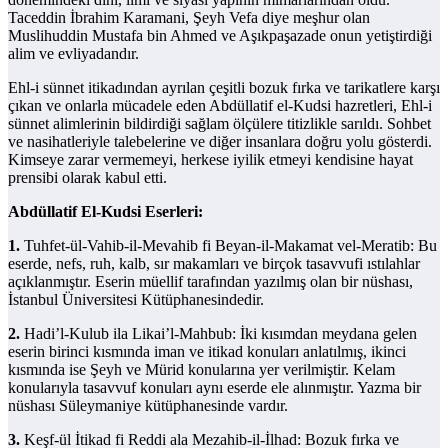
Taceddin İbrahim Karamani, Şeyh Vefa diye meşhur olan
Muslihuddin Mustafa bin Ahmed ve Aşıkpaşazade onun yetiştirdiği
alim ve evliyadandır.
Ehl-i sünnet itikadından ayrılan çeşitli bozuk fırka ve tarikatlere karşı
çıkan ve onlarla mücadele eden Abdüllatif el-Kudsi hazretleri, Ehl-i
sünnet alimlerinin bildirdiği sağlam ölçülere titizlikle sarıldı. Sohbet
ve nasihatleriyle talebelerine ve diğer insanlara doğru yolu gösterdi.
Kimseye zarar vermemeyi, herkese iyilik etmeyi kendisine hayat
prensibi olarak kabul etti.
Abdüllatif El-Kudsi Eserleri:
1.
Tuhfet-ül-Vahib-il-Mevahib fi Beyan-il-Makamat vel-Meratib: Bu
eserde, nefs, ruh, kalb, sır makamları ve birçok tasavvufi ıstılahlar
açıklanmıştır. Eserin müellif tarafından yazılmış olan bir nüshası,
İstanbul Üniversitesi Kütüphanesindedir.
2.
Hadi’l-Kulub ila Likai’l-Mahbub: İki kısımdan meydana gelen
eserin birinci kısmında iman ve itikad konuları anlatılmış, ikinci
kısmında ise Şeyh ve Mürid konularına yer verilmiştir. Kelam
konularıyla tasavvuf konuları aynı eserde ele alınmıştır. Yazma bir
nüshası Süleymaniye kütüphanesinde vardır.
3.
Keşf-ül İtikad fi Reddi ala Mezahib-il-İlhad: Bozuk fırka ve