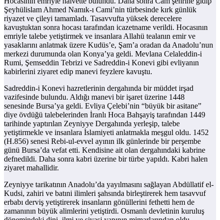
Hocasının emriyle halvette bulundu. Daha sonra Cam şehrine gidip
Şeyhülislam Ahmed Namık-ı Cami’nin türbesinde kırk günlük
riyazet ve çileyi tamamladı. Tasavvufta yüksek derecelere
kavuştuktan sonra hocası tarafından icazetname verildi. Hocasının
emriyle talebe yetiştirmek ve insanlara Allahü tealanın emir ve
yasaklarını anlatmak üzere Kudüs’e, Şam’a oradan da Anadolu’nun
merkezi durumunda olan Konya’ya geldi. Mevlana Celaleddin-i
Rumi, Şemseddin Tebrizi ve Sadreddin-i Konevi gibi evliyanın
kabirlerini ziyaret edip manevi feyzlere kavuştu.
Sadreddin-i Konevi hazretlerinin dergahında bir müddet irşad
vazifesinde bulundu. Aldığı manevi bir işaret üzerine 1448
senesinde Bursa’ya geldi. Evliya Çelebi’nin “büyük bir asitane”
diye övdüğü talebelerinden İranlı Hoca Bahşayiş tarafından 1449
tarihinde yaptırılan Zeyniyye Dergahında yerleşip, talebe
yetiştirmekle ve insanlara İslamiyeti anlatmakla meşgul oldu. 1452
(H.856) senesi Rebi-ul-evvel ayının ilk günlerinde bir perşembe
günü Bursa’da vefat etti. Kendisine ait olan dergahındaki kabrine
defnedildi. Daha sonra kabri üzerine bir türbe yapıldı. Kabri halen
ziyaret mahallidir.
Zeyniyye tarikatının Anadolu’da yayılmasını sağlayan Abdüllatif el-
Kudsi, zahiri ve batıni ilimleri şahsında birleştirerek hem tasavvuf
erbabı derviş yetiştirerek insanların gönüllerini fethetti hem de
zamanının büyük alimlerini yetiştirdi. Osmanlı devletinin kuruluş
dönemindeki dini, ilmi ve siyasi yapının mimarlarından oldu.