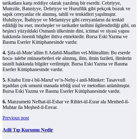
tarikatlara karşı reddiye olarak yazılmış bir eserdir. Cebriyye,
Mutezile, Batıniyye, Dehriyye ve Hurufilik gibi pekçok bozuk ve
sapık cereyanlar ele alınmış, tahlil ve tenkidleri yapılmıştır.
Hululiyye, İbahiyye ve Melamiyye gibi cereyanların da tenkid
edildiği bu eser, mezhepler ve tarikatler tarihini ilgilendirdiği gibi, on
beşinci yüzyıldaki Osmanlı ülkesinin dini, ictimai ve siyasi yapısı
hakkında önemli bilgiler ihtiva etmektedir. Bursa Eski Yazma ve
Basma Eserler Kütüphanesinde vardır.
4.
Şifa-ül-Mute’allim fi Adabil-Muallim vel-Müteallim: Bu eserde
hoca- talebe münasebetleri ele alınmış, ilim, ilmin fazileti, ilimlerin
tasnifi hakkında bilgiler verilmiştir. Bursa Eski Yazma ve Basma
Eserler Kütüphanesinde vardır.
5.
Kitabu Emr-i bil-Maruf ve’n-Nehy-i anil-Münker: Tasavvufi
irşaddan çok umumi manada tebliğ usul ve metodları anlatılmıştır.
Bursa Eski Yazma ve Basma Eserler Kütüphanesinde vardır.
6.
Manzumetü Nefhat-ül-Eshar ve Rihlet-ül-Esrar ala Menhed-il-
Muhtar ila Meşhed-il-Envar.
Previous post
Adli Tıp Kurumu Nedir