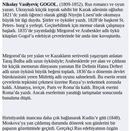
Nikolay Vasilyeviç GOGOL
, (1809-1852). Rus romancı ve oyun
yazarı. Ukraynalı küçük toprak sahibi bir Kazak ailesinin oğludur.
1821’dc yatılı öğrenci olarak gittiği Niyejin Lisesi’nde okumaya
büyük bir ilgi duydu. Şiirler ve öyküler yazdı. 1828’de başkent St.
Peters- burg’a yerleşti. Geçinebilmek için memur olarak çalışmaya
başladı. 1835’de yayımladığı Mirgorod ve Arabeskler adlı öykü
kitapları Gogol’u edebiyat çevrelerinde bir anda üne kavuşturdu.
Mirgorod’da yer yalan ve Kazakların serüvenli yaşayışım anlatan
Taraş Bulba adlı uzun öyküsüyle; Arabesklerde yer alan ve çıldıran
bir küçük memurun dünyasını yansıtan Bir Delinin Hatıra Defteri
adlı uzun öyküsü büyük beğeni topladı. 1836’da o dönemin devlet
bürokrasisini yeren Müfettiş adlı oyunu sahnelendi. Bu eserin resmi
çevrelerin tepkisini çekmesi üzerine Rusya’yı terketmek zorunda
kaldı. Almanya, isviçre, Paris ve Roma’da kaldı. Birçok eserini
Roma’da yazdı. Ancak eserlerinin yarattığı tartışmalar sonucunda
bunalıma düştü.
Hıristiyanlık inancına daha çok bağlanarak Kudüs’e gitti (1848).
Moskova’ya yan çıldırmış durumda dönerek son günlerini bir
papazın gözetiminde geçirdi. Gerçekçi Rus edebiyatının özgün