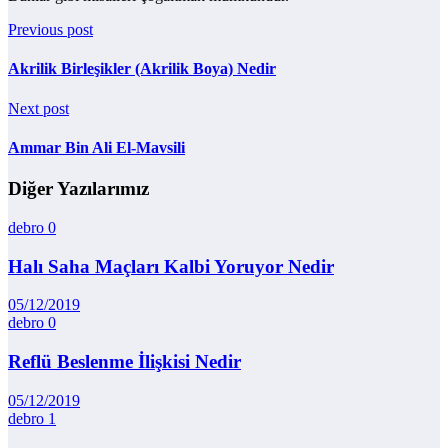
Previous post
Akrilik Birleşikler (Akrilik Boya) Nedir
Next post
Ammar Bin Ali El-Mavsili
Diğer Yazılarımız
debro
0
Halı Saha Maçları Kalbi Yoruyor Nedir
05/12/2019
debro
0
Reflü Beslenme İlişkisi Nedir
05/12/2019
debro
1