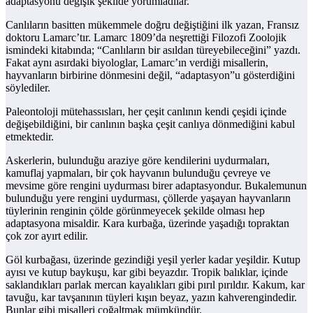
adaptasyonu değişik şekilde yorumladılar.
Canlıların basitten mükemmele doğru değiştiğini ilk yazan, Fransız
doktoru Lamarc’tır. Lamarc 1809’da neşrettiği Filozofi Zoolojik
ismindeki kitabında; “Canlıların bir asıldan türeyebileceğini” yazdı.
Fakat aynı asırdaki biyologlar, Lamarc’ın verdiği misallerin,
hayvanların birbirine dönmesini değil, “adaptasyon”u gösterdiğini
söylediler.
Paleontoloji mütehassısları, her çeşit canlının kendi çeşidi içinde
değişebildiğini, bir canlının başka çeşit canlıya dönmediğini kabul
etmektedir.
Askerlerin, bulunduğu araziye göre kendilerini uydurmaları,
kamuflaj yapmaları, bir çok hayvanın bulunduğu çevreye ve
mevsime göre rengini uydurması birer adaptasyondur. Bukalemunun
bulunduğu yere rengini uydurması, çöllerde yaşayan hayvanların
tüylerinin renginin çölde görünmeyecek şekilde olması hep
adaptasyona misaldir. Kara kurbağa, üzerinde yaşadığı topraktan
çok zor ayırt edilir.
Göl kurbağası, üzerinde gezindiği yeşil yerler kadar yeşildir. Kutup
ayısı ve kutup baykuşu, kar gibi beyazdır. Tropik balıklar, içinde
saklandıkları parlak mercan kayalıkları gibi pırıl pırıldır. Kakum, kar
tavuğu, kar tavşanının tüyleri kışın beyaz, yazın kahverengindedir.
Bunlar gibi misalleri çoğaltmak mümkündür.