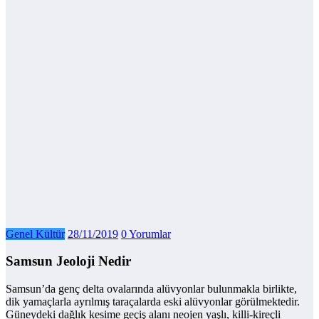
Genel Kültür
28/11/2019
0 Yorumlar
Samsun Jeoloji Nedir
Samsun’da genç delta ovalarında alüvyonlar bulunmakla birlikte,
dik yamaçlarla ayrılmış taraçalarda eski alüvyonlar görülmektedir.
Güneydeki dağlık kesime geçiş alanı neojen yaşlı, killi-kireçli