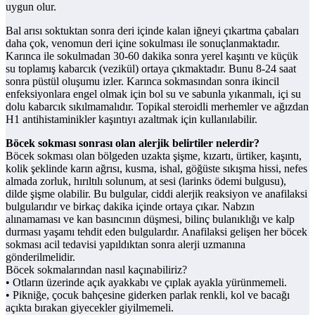
uygun olur.
Bal arısı soktuktan sonra deri içinde kalan iğneyi çıkartma çabaları
daha çok, venomun deri içine sokulması ile sonuçlanmaktadır.
Karınca ile sokulmadan 30-60 dakika sonra yerel kaşıntı ve küçük
su toplamış kabarcık (vezikül) ortaya çıkmaktadır. Bunu 8-24 saat
sonra püstül oluşumu izler. Karınca sokmasından sonra ikincil
enfeksiyonlara engel olmak için bol su ve sabunla yıkanmalı, içi su
dolu kabarcık sıkılmamalıdır. Topikal steroidli merhemler ve ağızdan
H1 antihistaminikler kaşıntıyı azaltmak için kullanılabilir.
Böcek sokması sonrası olan alerjik belirtiler nelerdir?
Böcek sokması olan bölgeden uzakta şişme, kızartı, ürtiker, kaşıntı,
kolik şeklinde karın ağrısı, kusma, ishal, göğüste sıkışma hissi, nefes
almada zorluk, hırıltılı solunum, at sesi (larinks ödemi bulgusu),
dilde şişme olabilir. Bu bulgular, ciddi alerjik reaksiyon ve anafilaksi
bulgularıdır ve birkaç dakika içinde ortaya çıkar. Nabzın
alınamaması ve kan basıncının düşmesi, bilinç bulanıklığı ve kalp
durması yaşamı tehdit eden bulgulardır. Anafilaksi gelişen her böcek
sokması acil tedavisi yapıldıktan sonra alerji uzmanına
gönderilmelidir.
Böcek sokmalarından nasıl kaçınabiliriz?
• Otların üzerinde açık ayakkabı ve çıplak ayakla yürünmemeli.
• Pikniğe, çocuk bahçesine giderken parlak renkli, kol ve bacağı
açıkta bırakan giyecekler giyilmemeli.