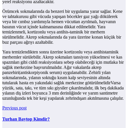
yerel reaksiyonu azaltacaktır.
Örümcek sokmalarında da benzeri bir uygulama yarar sağlar. Kene
ve tahtakurusu gibi vücuda yapışan böcekler gaz yağı dökülerek
veya bir cımbız yardımıyla hemen vücuttan ayrılmalı, hayvanın
basının vücut içinde kalmamasına dikkat edilmelidir. Yara
temizlenmeli, kortizonlu veya antihis-taminik bir merhem
sürülmelidir. Akrep sokmalarında da yara üzerine konan küçük bir
buz parçası ağrıyı azaltabilir.
Yara temizlendikten sonra üzerine kortizonlu veya antihistaminik
merhemler sürülebilir. Akrep sokmaları tansiyon yükselmesi ve kas
spazmları gibi ciddi reaksiyonlara sebep olabileceği için mutlaka bir
sağlık merkezine başvurulmalıdır. Ağır vakalarda akrep
panzehiri(antiskorpiyonik serum) uygulanabilir. Zehirli yılan
sokmalarında, yılanın soktuğu kısım kalp seviyesinin altında
tutularak hasta en yakındaki sağlık merkezine götürülmelidirVarsa
yüzük, sata, takı, ve tüm sıkı giysiler çıkarılmalıdır, ilk beş dakikada
yılanın diş izleri boyunca 3 mm derinliğinde ve yarım santimetre
uzunluğunda tek bir keşi yapılarak zehrindışarı akıtılmasına çalışılır.
Previous post
Turhan Baytop Kimdir?