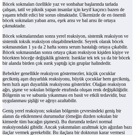
Böcek sokmaları özellikle yaz ve sonbahar başlarında tarlada
çalışan, tatil ve piknik yapan insanlar için keyif kaçırıcı bazen de
yaşamı tehdit edici bir sorun olmaktadır. Ülkemizde de en önemli
böcek sokmaları yaban arısı, eşek arısı ve bal arısı ile ortaya
çıkmaktadır.
Böcek sokmalarından sonra yerel reaksiyon, sistemik reaksiyon ve
sistemik toksik reaksiyon oluşabilmektedir. Seyrek olarak böcek
sokmasından 1 ya da 2 hafta sonra serum hastalığı ortaya çıkabilir.
Böcek sokmasından sonra ortaya çıkan reaksiyon kişiden kişiye ve
böcekten böceğe değişiklik gösterir. Isırıklar tek tek ya da bir böcek
bir alanda birden çok ısırık yaptığı için gruplar halindedir.
Bebekler genellikle reaksiyon göstermezler, küçük çocuklar
gecikmiş aşırı duyarlılık reaksiyonu, büyük çocuklar hem gecikmiş,
hem hızlı aşırı duyarlılık reaksiyonu gösterirler. Olağan reaksiyon
ağrı, şişme ve sokulan bölgede etrafında oluşan renk değişikliğidir.
Bölgenin su ve sabunla yıkanması en basit ve etkili tedavidir, buz
uygulanması şişliği ve ağrıyı azaltabilir.
Geniş yerel reaksiyon; sokulan bölgenin çevresindeki geniş bir
alanın da etkilenmesi durumudur (örneğin dizden sokulan bir
kimsede tüm bacağın şişmesi). Bu durumda tedavi normal
reaksiyondaki gibidir. Ancak yakınmaları azaltmak için ağızdan bazı
ilaçlar vermek gerekebilir. Bu ilaçlara bir doktorun karar vermesi