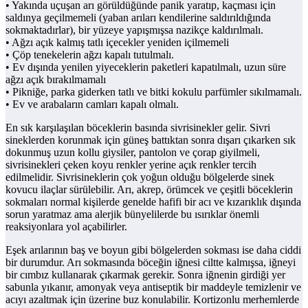
• Yakında uçuşan arı görüldüğünde panik yaratıp, kaçması için
saldınya geçilmemeli (yaban arıları kendilerine saldırıldığında
sokmaktadırlar), bir yüzeye yapışmışsa nazikçe kaldırılmalı.
• Ağzı açık kalmış tatlı içecekler yeniden içilmemeli
• Çöp tenekelerin ağzı kapalı tutulmalı.
• Ev dışında yenilen yiyeceklerin paketleri kapatılmalı, uzun süre
ağzı açık bırakılmamalı
• Pikniğe, parka giderken tatlı ve bitki kokulu parfümler sıkılmamalı.
• Ev ve arabaların camları kapalı olmalı.
En sık karşılaşılan böceklerin basında sivrisinekler gelir. Sivri
sineklerden korunmak için güneş battıktan sonra dışarı çıkarken sık
dokunmuş uzun kollu giysiler, pantolon ve çorap giyilmeli,
sivrisinekleri çeken koyu renkler yerine açık renkler tercih
edilmelidir. Sivrisineklerin çok yoğun olduğu bölgelerde sinek
kovucu ilaçlar sürülebilir. Arı, akrep, örümcek ve çeşitli böceklerin
sokmaları normal kişilerde genelde hafifi bir acı ve kızarıklık dışında
sorun yaratmaz ama alerjik bünyelilerde bu ısırıklar önemli
reaksiyonlara yol açabilirler.
Eşek arılarının baş ve boyun gibi bölgelerden sokması ise daha ciddi
bir durumdur. Arı sokmasında böceğin iğnesi ciltte kalmışsa, iğneyi
bir cımbız kullanarak çıkarmak gerekir. Sonra iğnenin girdiği yer
sabunla yıkanır, amonyak veya antiseptik bir maddeyle temizlenir ve
acıyı azaltmak için üzerine buz konulabilir. Kortizonlu merhemlerde