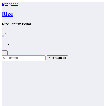
İçeriğe atla
Rize
Rize Tanıtım Portalı
×
×