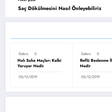
Saç Dökülmesini Nasıl Önleyebiliriz
DIĞER YAZILARIMIZ
Debro
0
Debro
0
Halı Saha Maçları Kalbi
Reflü Beslenme İli
Yoruyor Nedir
Nedir
05/12/2019
05/12/2019
YORUM GÖNDER