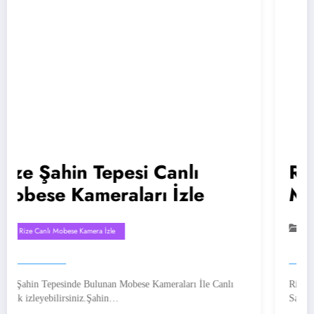
hin Tepesi Canlı
Rize Atat
Kameraları İzle
Mobese 
bese Kamera İzle
Rize Canlı Mobese K
sinde Bulunan Mobese Kameraları İle Canlı
Rize Atatürk caddesi
irsiniz.Şahin…
Sayesinde Canlı Ola