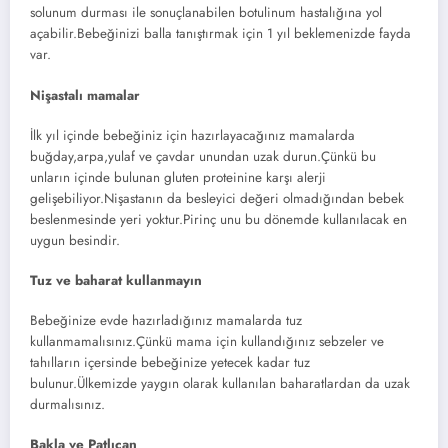
solunum durması ile sonuçlanabilen botulinum hastalığına yol
açabilir.Bebeğinizi balla tanıştırmak için 1 yıl beklemenizde fayda
var.
Nişastalı mamalar
İlk yıl içinde bebeğiniz için hazırlayacağınız mamalarda
buğday,arpa,yulaf ve çavdar unundan uzak durun.Çünkü bu
unların içinde bulunan gluten proteinine karşı alerji
gelişebiliyor.Nişastanın da besleyici değeri olmadığından bebek
beslenmesinde yeri yoktur.Pirinç unu bu dönemde kullanılacak en
uygun besindir.
Tuz ve baharat kullanmayın
Bebeğinize evde hazırladığınız mamalarda tuz
kullanmamalısınız.Çünkü mama için kullandığınız sebzeler ve
tahılların içersinde bebeğinize yetecek kadar tuz
bulunur.Ülkemizde yaygın olarak kullanılan baharatlardan da uzak
durmalısınız.
Bakla ve Patlıcan