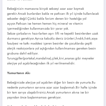
Bebeğinizin mamasına birçok sebzeyi azar azar koymak
gerekir.Ancak bunlardan bakla ve patlıcan ilk yıl içinde kullanılacak
sebzeler değil.Çünkü bakla favizm denen bir hastalığa yol
açıyor.Patlıcan ise hemen hemen hiç mineral ve vitamin
içermediğinden kullanmanızda bir yarar yok.
Sebze çorbalarını hazırlarken aşırı lifli ve kepekli besinlerden uzak
durmanız gerekiyor.Ayrıca kabuklu deniz ürünleri,fındık,fıstık,soya
fasulyesi ve katkı maddesi içeren besinler de çocuklarda çeşitli
alerjik reaksiyonlara yol açtığından kullanılmaması gereken besin
grubuna dahil ediliyor.
Turunçgiller(portakal,mandalina),çilek,kivi,ananas gibi meyveler
alerjiye yol açabileceğinden ilk yıl verilmemelidir.
Yumurtanın Akı
Bebeğinizde alerjiye yol açabilen diğer bir besin de yumurta.Bu
nedenle yumurtanın sarısına azar azar başlanmalı.Bir hafta içinde
bir tam sarıya ulaşabilirsiniz.Ancak yumurtanın akına ise bir
yaşından önce başlanmaması gerekiyor.