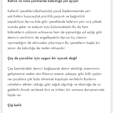
Kahve ve kola çocklarda kabızlığa yol açıyor
Kafeinli içeceklerin(kahve,kola) çocuk beslenmesinde yeri
yok.Kafein huzursuzluk,sinirlilik,çarpıntı ve bağımlılık
yapabiliyor.Ayrıca kola gibi içeceklerde kafeinin yanı sıra yüksek
oranda şeker ve sodyum tuzu bulunmaktadır.Bu da hem
böbreklerin yükünün artmasına hem de şişmanlığa yol açtığı gibi
demirin emilimini de engelleyebilir.Ayrıca hiç vitamin
içermediğini de aklınızdan çıkarmayın.Bu içeceklerin başka bir
zararı da kabızlığa da neden olmasıdır.
Çay da çocuklar için uygun bir içecek değil
Çay besinlerdeki demiri bağlayarak demir eksikliği anemisinin
gelişmesine neden olur.Ihlamur,rezene ,adaçayı gibi bitki çayları
ise çocuklara çok fazla olmamak koşuluyla verilebilir.Bunların
rahatlatıcı etkileri olduğu gibi soğuk algınlığı ve öksürüğe de iyi
gelebilir.Ancak verilecek türü ve miktarı bir uzmana danışmanızda
fayda var.
Çiğ balık