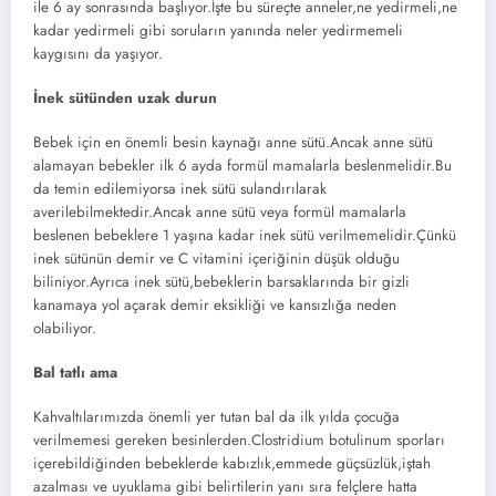
ile 6 ay sonrasında başlıyor.İşte bu süreçte anneler,ne yedirmeli,ne
kadar yedirmeli gibi soruların yanında neler yedirmemeli
kaygısını da yaşıyor.
İnek sütünden uzak durun
Bebek için en önemli besin kaynağı anne sütü.Ancak anne sütü
alamayan bebekler ilk 6 ayda formül mamalarla beslenmelidir.Bu
da temin edilemiyorsa inek sütü sulandırılarak
averilebilmektedir.Ancak anne sütü veya formül mamalarla
beslenen bebeklere 1 yaşına kadar inek sütü verilmemelidir.Çünkü
inek sütünün demir ve C vitamini içeriğinin düşük olduğu
biliniyor.Ayrıca inek sütü,bebeklerin barsaklarında bir gizli
kanamaya yol açarak demir eksikliği ve kansızlığa neden
olabiliyor.
Bal tatlı ama
Kahvaltılarımızda önemli yer tutan bal da ilk yılda çocuğa
verilmemesi gereken besinlerden.Clostridium botulinum sporları
içerebildiğinden bebeklerde kabızlık,emmede güçsüzlük,iştah
azalması ve uyuklama gibi belirtilerin yanı sıra felçlere hatta