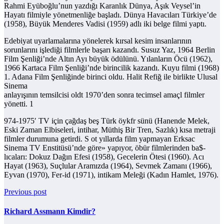
Rahmi Eyüboğlu’nun yazdığı Karanlık Dünya, Aşık Veysel’in
Hayatı filmiyle yönetmenliğe başladı. Dünya Havacıları Türkiye’de
(1958), Büyük Menderes Vadisi (1959) adlı iki belge filmi yaptı.
Edebiyat uyarlamalarına yönelerek kırsal kesim insanlarının
sorunlarını işlediği filmlerle başarı kazandı. Susuz Yaz, 1964 Berlin
Film Şenliği’nde Altın Ayı büyük ödülünü. Yılanların Öcü (1962),
1966 Kartaca Film Şenliği’nde birincilik kazandı. Kuyu filmi (1968)
1. Adana Film Şenliğinde birinci oldu. Halit Refiğ ile birlikte Ulusal
Sinema
anlayışının temsilcisi oldt 1970’den sonra tecimsel amaçl filmler
yönetti. 1
974-1975′ TV için çağdaş beş Türk öykfr sünü (Hanende Melek,
Eski Zaman Elbiseleri, intihar, Müthiş Bir Tren, Sazlık) kısa metraji
filmler durumuna getirdi. S ot yıllarda film yapmayan Erksac
Sinema TV Enstitüsü’nde göre» yapıyor, öbür filmlerinden ba$-
lıcaları: Dokuz Dağın Efesi (1958), Gecelerin Ötesi (1960). Acı
Hayat (1963), Suçlular Aramızda (1964), Sevmek Zamanı (1966),
Eyvan (1970), Fer-id (1971), intikam Meleği (Kadın Hamlet, 1976).
Previous post
Richard Assmann Kimdir?